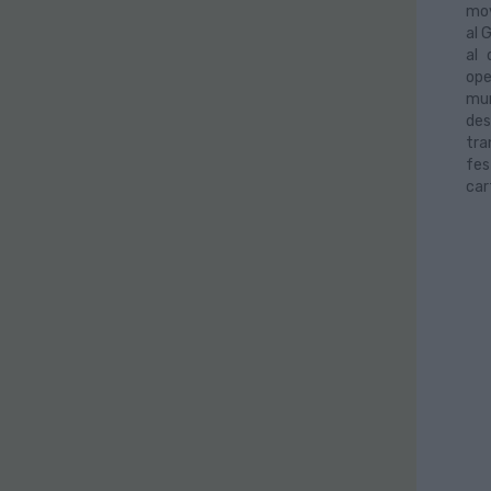
mov
al 
al 
ope
mun
des
tra
fes
car