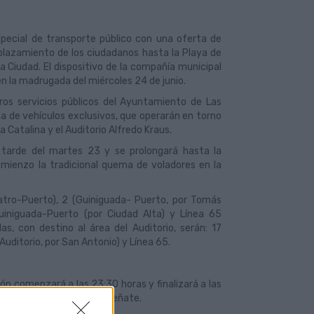
pecial de transporte público con una oferta de
splazamiento de los ciudadanos hasta la Playa de
a Ciudad. El dispositivo de la compañía municipal
en la madrugada del miércoles 24 de junio.
ros servicios públicos del Ayuntamiento de Las
na de vehículos exclusivos, que operarán en torno
atalina y el Auditorio Alfredo Kraus.
a tarde del martes 23 y se prolongará hasta la
mienzo la tradicional quema de voladores en la
eatro-Puerto), 2 (Guiniguada- Puerto, por Tomás
uiniguada-Puerto (por Ciudad Alta) y Línea 65
s, con destino al área del Auditorio, serán: 17
uditorio, por San Antonio) y Línea 65.
ión comenzará a las 23:30 horas y finalizará a las
industrial José Sánchez Peñate.