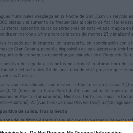
escargar noticia en PDF
guas Municipales despliega en la Noche de San Juan un servicio es
000 plazas y el aumento de frecuencias al objeto de facilitar el de
 Canteras, epicentro de las celebraciones de esta velada mágica en l
pondrá en marcha a última hora de la tarde del martes 23 y finalizará 
plan trazado por la empresa de transporte, en coordinación con ot
mas de Gran Canaria, pondrá a disposición de los viajeros una treinte
os puntos de embarque y desembarque ubicados en el Parque de Santa C
dispositivo de llegada a los actos se activará a última hora de l
ianoche del miércoles 24 de junio, cuando está previsto que dé co
ya de Las Canteras.
 servicios intensificados con destino al Puerto serán la Línea 1 (T
ales); 12 (Hoya de la Plata-Puerto); 33, que cubre el trayecto G
dianoche Puerto-Tamaraceite). Mientras tanto, las líneas reforzada
atro-Auditorio), 25 (Auditorio-Campus Universitario); 32 (Guiniguada-A
positivo de salida, tras la fiesta
la zona del Auditorio Alfredo Kraus, el dispositivo especial de evacuac
00 horas, donde se ubicarán cuatro paradas exclusivas en la avenida 
unicipales -
Do Not Process My Personal Information