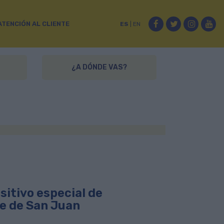
Facebook
Twitter
Instag
Yo
ATENCIÓN AL CLIENTE
ES
|
EN
¿A DÓNDE VAS?
itivo especial de
he de San Juan