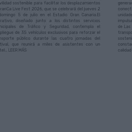
ilidad sostenible para facilitar los desplazamientos
genera
GranCa Live Fest 2026, que se celebrará del jueves 2
conecta
domingo 5 de julio en el Estadio Gran Canaria.El
unidade
rativo, diseñado junto a los distintos servicios
impuls
icipales de Tráfico y Seguridad, contempla el
de Las
pliegue de 35 vehículos exclusivos para reforzar el
transpo
nsporte público durante las cuatro jornadas del
soste
tival, que reunirá a miles de asistentes con un
consta
tel... LEER MÁS
calidad