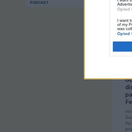
I want 
PODCAST
sal
Advertis
hor
Opted 
I want t
of my P
was col
Opted 
Gu
di
pa
Fe
01/
Gua
Ayu
pro