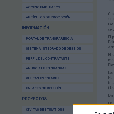
D
ACCESO EMPLEADOS
Gua
ARTÍCULOS DE PROMOCIÓN
50.
Las
INFORMACIÓN
se 
El 
PORTAL DE TRANSPARENCIA
Pal
a d
SISTEMA INTEGRADO DE GESTIÓN
El 
PERFIL DEL CONTRATANTE
med
Pla
ANÚNCIATE EN GUAGUAS
Los
Mor
VISITAS ESCOLARES
(me
(Te
ENLACES DE INTERÉS
Dis
PROYECTOS
En 
03:
CIVITAS DESTINATIONS
Guaguas M