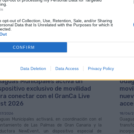
to opt-out of processing my Personal Data for Targeted
ida, tras la finalización de la quema de voladores, de las líneas 12, 21/
ing.
as, las paradas de la calle Eduardo Benot no estarán operativas por m
In
o opt-out of Collection, Use, Retention, Sale, and/or Sharing
ersonal Data that Is Unrelated with the Purposes for which it
lected.
Out
CONFIRM
Data Deletion
Data Access
Privacy Policy
aguas Municipales activa un
Guag
spositivo exclusivo de movilidad
movi
ra conectar con el GranCa Live
nuev
st 2026
acce
07/2026
18/06/
guas Municipales activará, en coordinación con el
Guagu
ntamiento de Las Palmas de Gran Canaria y la
trans
ductora NewEvent, un dispositivo especial de
incorp