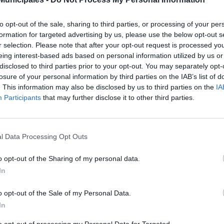
de esta terminal especial, junto al centro comercial Las Arenas, se a
orridos comerciales con una frecuencia ajustada a la demanda de viajer
as líneas, que se identifican con la denominación Servicio Espec
to opt-out of the sale, sharing to third parties, or processing of your per
ueta-Hoya de la Plata; La Feria-La Paterna; Escaleritas-Schamann-
formation for targeted advertising by us, please use the below opt-out s
r selection. Please note that after your opt-out request is processed y
primera de ellas realizará el recorrido Teatro-Vegueta-Hoya de la Plat
eing interest-based ads based on personal information utilized by us or
camino hacia el Cono Sur de la ciudad se detendrá en el Parque Roma
disclosed to third parties prior to your opt-out. You may separately opt-
ueta y Plaza Santa Isabel, entre otras paradas intermedias, antes d
losure of your personal information by third parties on the IAB’s list of
rera Felipe.
. This information may also be disclosed by us to third parties on the
IA
línea especial con destino La Feria-La Paterna partirá desde la termi
Participants
that may further disclose it to other third parties.
culará por Juan Carlos I, con parada en el Hospital Negrín, transitará
ecar y el centro comercial La Ballena, antes de finalizar su recorrido e
tercera línea especial llegará a la zona de Escaleritas, Schamann y L
l Data Processing Opt Outs
Ansite, donde se ubica el cementerio del Puerto, recorrerá las calles 
parar en Miller Bajo, Divina Pastora y Castillo de Mata. Concluirá el rec
o opt-out of the Sharing of my personal data.
mero de Mayo.
In
cuarto servicio especial, que partirá desde el Auditorio, llegará h
é Sánchez Peñate hacia el hospital Doctor Negrín, Juan Carlos I y la
o opt-out of the Sale of my Personal Data.
orrido diario hasta llegar al Intercambiador de Tamaraceite, al tie
ada, una línea especial desde el Auditorio con dirección al Puerto.
In
de el Parque Santa Catalina, uno de los enclaves tradicionales de esta 