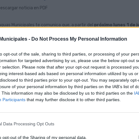
escargar noticia en PDF
guas Municipales te comunica que, a partir del
próximo lunes 1 de j
o Residente, Wawa Joven y Bono Oro en nuestras oficinas comerciale
unicipales -
Do Not Process My Personal Information
podrá realizar este trámite en los siguientes puntos de atención al púb
Oficina Comercial del
Parque de Santa Catalina
(de lunes a vier
to opt-out of the sale, sharing to third parties, or processing of your per
Oficina Comercial del
Teatro
(de lunes a viernes, de 07:30 a 20:00h
formation for targeted advertising by us, please use the below opt-out s
Oficina Comercial del
Obelisco
(de lunes a viernes de 07:30 a 14:30
r selection. Please note that after your opt-out request is processed y
Oficina Comercial de
Ciudad Alta
(de lunes a viernes de 08:00 a 14
eing interest-based ads based on personal information utilized by us or
 esta medida, la compañía municipal facilita el acceso a los difere
disclosed to third parties prior to your opt-out. You may separately opt-
sencial a los clientes, ofreciendo más opciones para realizar estos t
losure of your personal information by third parties on the IAB’s list of
. This information may also be disclosed by us to third parties on the
IA
Participants
that may further disclose it to other third parties.
l Data Processing Opt Outs
o opt-out of the Sharing of my personal data.