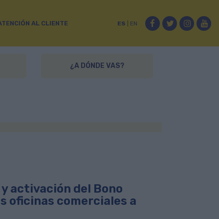
Facebook
Twitter
Instag
Yo
ATENCIÓN AL CLIENTE
ES
|
EN
¿A DÓNDE VAS?
 y activación del Bono
s oficinas comerciales a