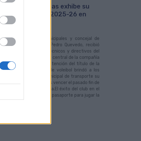
lub Voleibol Guaguas exhibe su
lo de la Superliga 2025-26 en
uas Municipales
2026
sidente de Guaguas Municipales y concejal de
orte Público Colectivo, Pedro Quevedo, recibió
ernes a los jugadores, técnicos y directivos del
leibol Guaguas en la sede central de la compañía
ebadal por la reciente obtención del título de la
iga 2025-26. El equipo de voleibol brindó a los
adores de la empresa municipal de transporte su
e conquista nacional, tras vencer el pasado fin de
en la ronda final a Melilla.El éxito del club en el
de la Superliga, que le da pasaporte para jugar la
 edición de la... LEER MÁS