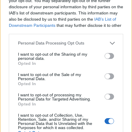
your opt-out. You may separately opt-out of the further
Sostenible, la descarbonización de las flotas, la
disclosure of your personal information by third parties on the
digitalización de los servicios, la innovación tecnológica
IAB’s list of downstream participants. This information may
y la atracción y retención del talento.
also be disclosed by us to third parties on the
IAB’s List of
Downstream Participants
that may further disclose it to other
Según ATUC Movilidad Sostenible, el transporte urbano
third parties.
y metropolitano afronta una de las mayores
transformaciones de su historia reciente. Los objetivos
Personal Data Processing Opt Outs
del Plan Nacional Integrado de Energía y Clima (PNIEC)
contemplan trasladar un 35 % de los desplazamientos
I want to opt-out of the Sharing of my
que actualmente se realizan en vehículo privado hacia
personal data.
el transporte público, lo que supondrá incrementar un
Opted In
36 % los pasajeros-kilómetro en autobús y un 50 % en
los modos ferroviarios antes de 2030.
I want to opt-out of the Sale of my
Personal Data.
Este escenario exigirá inversiones estimadas en 3.300
Opted In
millones de euros anuales y unos costes de operación
cercanos a los 8.800 millones de euros -es decir, 12.100
I want to opt-out of processing my
Personal Data for Targeted Advertising.
millones en total-, además de acelerar la incorporación
Opted In
de vehículos de cero emisiones para cumplir los
objetivos europeos de descarbonización, según ATUC.
I want to opt-out of Collection, Use,
Retention, Sale, and/or Sharing of my
Personal Data that Is Unrelated with the
Purposes for which it was collected.