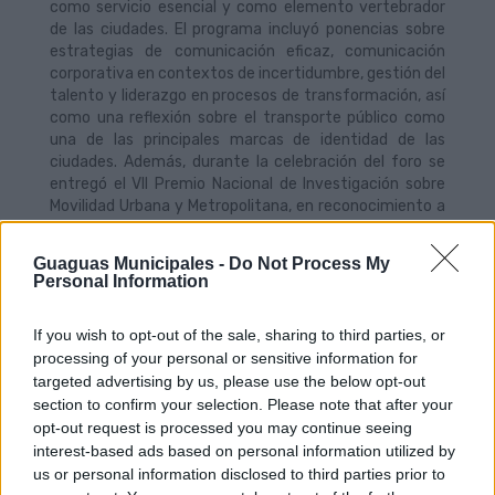
como servicio esencial y como elemento vertebrador
de las ciudades. El programa incluyó ponencias sobre
estrategias de comunicación eficaz, comunicación
corporativa en contextos de incertidumbre, gestión del
talento y liderazgo en procesos de transformación, así
como una reflexión sobre el transporte público como
una de las principales marcas de identidad de las
ciudades. Además, durante la celebración del foro se
entregó el VII Premio Nacional de Investigación sobre
Movilidad Urbana y Metropolitana, en reconocimiento a
la innovación y la generación de conocimiento aplicado
al sector.
Guaguas Municipales -
Do Not Process My
Personal Information
La sesión institucional estuvo precedida por la
interpretación de una pieza musical a cargo de Dácil
Santana y Liane, cuya actuación sirvió de apertura al
If you wish to opt-out of the sale, sharing to third parties, or
acto inaugural.
processing of your personal or sensitive information for
targeted advertising by us, please use the below opt-out
En la jornada del jueves, de perfil jurídico-económico,
section to confirm your selection. Please note that after your
además del desarrollo de la asamblea general con la
participación de las empresas asociadas, se abordaron
opt-out request is processed you may continue seeing
cuestiones decisivas para el presente y el futuro de la
interest-based ads based on personal information utilized by
movilidad, como la financiación estructural del
us or personal information disclosed to third parties prior to
transporte público, el desarrollo de la Ley de Movilidad