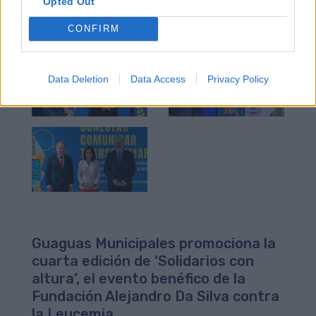
Opted Out
CONFIRM
Data Deletion
Data Access
Privacy Policy
Guaguas Municipales promociona la
cuarta edición de ‘Solidarios con
altura’, el evento benéfico de la
Fundación Alejandro Da Silva contra
la Leucemia