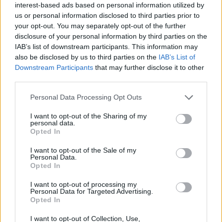
y metodologías para mejorar la comunicación pública,
interest-based ads based on personal information utilized by
entre ellas la denominada “carga frontal” de la
us or personal information disclosed to third parties prior to
información, la reducción de la longitud de las frases, la
your opt-out. You may separately opt-out of the further
priorización de los contenidos más demandados y el
disclosure of your personal information by third parties on the
diseño de mensajes adaptados a cada fase del
IAB’s list of downstream participants. This information may
recorrido del usuario. Estas estrategias permiten
also be disclosed by us to third parties on the
IAB’s List of
construir experiencias más intuitivas y fortalecer la
Downstream Participants
that may further disclose it to other
relación entre las organizaciones y las personas a las
third parties.
que prestan servicio.
La jornada concluyó con una reflexión compartida, con
Personal Data Processing Opt Outs
la participación en una mesa redonda de la propia
ponente, acompaña por el director general de Guaguas
I want to opt-out of the Sharing of my
personal data.
Municipales, Miguel Ángel Rodríguez, y el presidente de
Opted In
Idda Business School, Juan José Gavilán, sobre las
características y elementos que generan una
I want to opt-out of the Sale of my
excelente experiencia al cliente en la prestación de
Personal Data.
servicios públicos.
Opted In
En línea con este planteamiento, Guaguas Municipales
I want to opt-out of processing my
reafirmó su compromiso de seguir avanzando hacia una
Personal Data for Targeted Advertising.
Opted In
movilidad cada vez más humana, accesible y cercana,
donde la innovación tecnológica vaya acompañada de
I want to opt-out of Collection, Use,
una comunicación clara que contribuya a generar