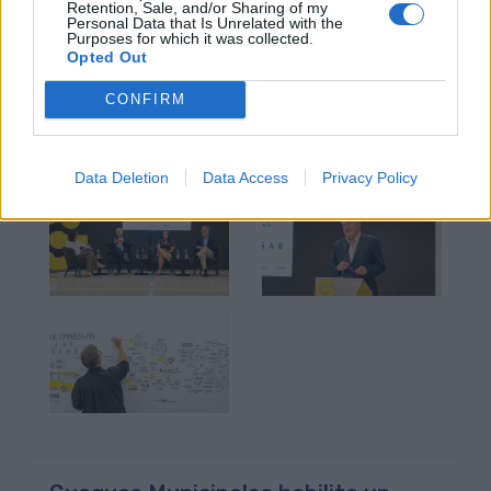
Retention, Sale, and/or Sharing of my
confianza, autonomía y una mejor experiencia para
Personal Data that Is Unrelated with the
Purposes for which it was collected.
toda la ciudadanía.
Opted Out
CONFIRM
Data Deletion
Data Access
Privacy Policy