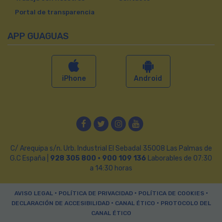
Portal de transparencia
APP GUAGUAS
iPhone
Android
Facebook
Twitter
Instagram
YouTube
C/ Arequipa s/n. Urb. Industrial El Sebadal 35008 Las Palmas de
G.C España |
928 305 800 · 900 109 136
Laborables de 07:30
a 14:30 horas
•
•
•
AVISO LEGAL
POLÍTICA DE PRIVACIDAD
POLÍTICA DE COOKIES
•
•
DECLARACIÓN DE ACCESIBILIDAD
CANAL ÉTICO
PROTOCOLO DEL
CANAL ÉTICO