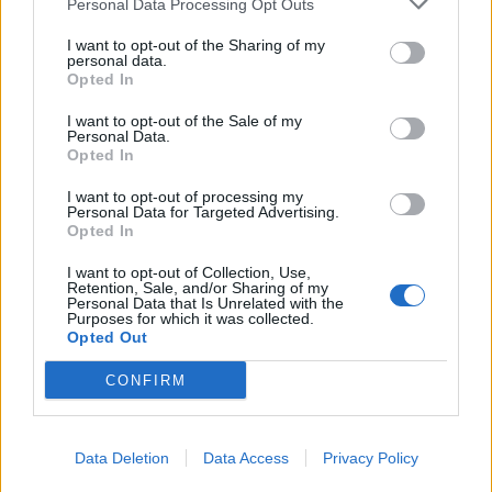
Personal Data Processing Opt Outs
ejercicio 2026, lo que permite sostener las
subvenciones tarifarias y el ambicioso plan de
I want to opt-out of the Sharing of my
inversiones en este servicio público.
personal data.
Opted In
La aportación del Ayuntamiento capitalino, que crece
respecto al año anterior, teniendo en cuenta que ya no
I want to opt-out of the Sale of my
se registra la financiación procedente de los
Personal Data.
Opted In
denominados fondos Next Generation, posibilita
presentar un presupuesto equilibrado, haciendo frente
I want to opt-out of processing my
a los incrementos de costes que están afectando al
Personal Data for Targeted Advertising.
sector, derivado del alza de precios, y además cumplir
Opted In
con la exigencia del crédito con el Banco Europeo de
Inversiones, BEI, que posibilita el desarrollo del proyecto
I want to opt-out of Collection, Use,
Retention, Sale, and/or Sharing of my
de la MetroGuagua.
Personal Data that Is Unrelated with the
Purposes for which it was collected.
El presupuesto de Guaguas Municipales contempla que
Opted Out
la contribución de la Autoridad Única del Transporte de
Gran Canaria se cifre para este curso en 23,5 millones
CONFIRM
de euros, destinados de manera preferente a la
subvención a los viajeros y al sostenimiento de la
Oferta Básica de Servicio Público.
Data Deletion
Data Access
Privacy Policy