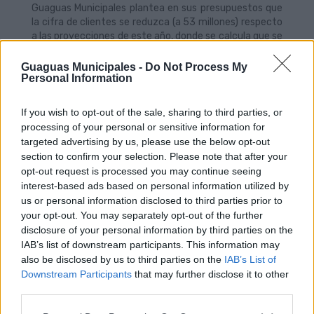
Guaguas Municipales plantea en sus presupuestos que
la cifra de clientes se reduzca (a 53 millones) respecto
a las proyecciones de este año, donde se calcula que se
cerrará el contador en 56 millones de viajeros, batiendo
todos los registros anteriores, lo que representa en
Guaguas Municipales -
Do Not Process My
Personal Information
torno a un 59 % más sobre 2022; un 16 % más que en
2023; y un 2 % de incremento respecto a 2024.
If you wish to opt-out of the sale, sharing to third parties, or
No obstante, la ampliación del número de vehículos
processing of your personal or sensitive information for
disponibles, aparejado con la consolidación del número
de conductores y la mejora de los servicios en
targeted advertising by us, please use the below opt-out
diferentes zonas de la ciudad, posibilitará el
section to confirm your selection. Please note that after your
afianzamiento a lo largo de 2026 de la oferta al público,
opt-out request is processed you may continue seeing
que se verá beneficiada de actuaciones de mejoras en
interest-based ads based on personal information utilized by
las áreas intermodales de La Ballena y Siete Palmas,
us or personal information disclosed to third parties prior to
que junto a la zona del Auditorio forman parte del
your opt-out. You may separately opt-out of the further
proyecto de movilidad sostenible Spine, financiado
disclosure of your personal information by third parties on the
parcialmente con fondos europeos.
IAB’s list of downstream participants. This information may
also be disclosed by us to third parties on the
IAB’s List of
El Ayuntamiento aportará 24,7 millones de euros
Downstream Participants
that may further disclose it to other
En clave financiera, el Ayuntamiento de Las Palmas de
third parties.
Gran Canaria contribuirá con más de 24,7 millones de
euros al presupuesto de Guaguas Municipales para el