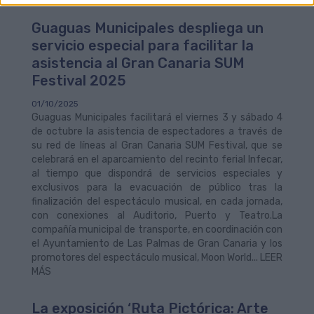
Guaguas Municipales despliega un
servicio especial para facilitar la
asistencia al Gran Canaria SUM
Festival 2025
01/10/2025
Guaguas Municipales facilitará el viernes 3 y sábado 4
de octubre la asistencia de espectadores a través de
su red de líneas al Gran Canaria SUM Festival, que se
celebrará en el aparcamiento del recinto ferial Infecar,
al tiempo que dispondrá de servicios especiales y
exclusivos para la evacuación de público tras la
finalización del espectáculo musical, en cada jornada,
con conexiones al Auditorio, Puerto y Teatro.La
compañía municipal de transporte, en coordinación con
el Ayuntamiento de Las Palmas de Gran Canaria y los
promotores del espectáculo musical, Moon World... LEER
MÁS
La exposición ‘Ruta Pictórica: Arte