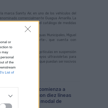
 la marca Sanity Air, en uno de los vehículos del
, denominado comercialmente Guagua Amarilla. La
izador para incluirlo en el catálogo de medidas
l director general de Guaguas Municipales, Miguel
ara vehículos de transporte-, que cuenta con
sonal or
a, inocuidad y eficacia.
ection to
s, consiste en depurar las gotículas en suspensión
ou may
se esteriliza mediante rayos ultravioletas para
 personal
ctos químicos ni biocidas que puedan ser nocivos
out of the
 downstream
B’s List of
uas Municipales comienza a
sitar este lunes con diez líneas
el intercambiador modal de
epción Arenal