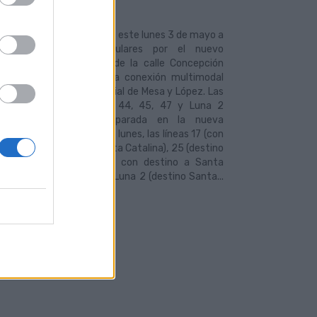
2021
s Municipales comenzará este lunes 3 de mayo a
tar con 10 líneas regulares por el nuevo
ambiador de transporte de la calle Concepción
, espacio que facilitará la conexión multimodal
área residencial y comercial de Mesa y López. Las
 17, 21, 24, 25, 26, 33, 44, 45, 47 y Luna 2
ndrán de dos puntos parada en la nueva
tructura. A partir de este lunes, las líneas 17 (con
 Teatro), 21 (destino Santa Catalina), 25 (destino
), 26, 44, 45 (las tres con destino a Santa
a), 47 (destino Puerto) y Luna 2 (destino Santa...
ÁS