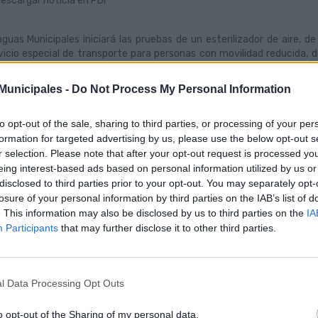
escargar noticia en PDF
guas Municipales iniciará las pruebas de un esterilizador de aire, de
vicio especial de transporte para personas con movilidad reducida
resa municipal examinará las funcionalidades de este aparato higien
ventivas que ya ha aplicado a bordo desde el inicio de la pandemia.
unicipales -
Do Not Process My Personal Information
responsable de Sanity Air, Miguel Hernández Lantigua, hizo entrega a
el Rodríguez, de un aparato esterilizador de aire -diseñado p
to opt-out of the sale, sharing to third parties, or processing of your per
tificaciones y acreditaciones europeas de seguridad eléctrica, mecánic
formation for targeted advertising by us, please use the below opt-out s
proceso de higienización del aire propuesto por Sanity Air, en síntesi
r selection. Please note that after your opt-out request is processed y
 filtros de carbono activo, al tiempo que todo el volumen de aire 
eing interest-based ads based on personal information utilized by us or
minación de patógenos. El fabricante acredita que no se añaden produ
disclosed to third parties prior to your opt-out. You may separately opt-
a la salud.
losure of your personal information by third parties on the IAB’s list of
. This information may also be disclosed by us to third parties on the
IA
Participants
that may further disclose it to other third parties.
aguas Municipales recupera la
Guag
ción del pago directo desde el
tran
l Data Processing Opt Outs
rtes 1 de junio
por 
Conc
o opt-out of the Sharing of my personal data.