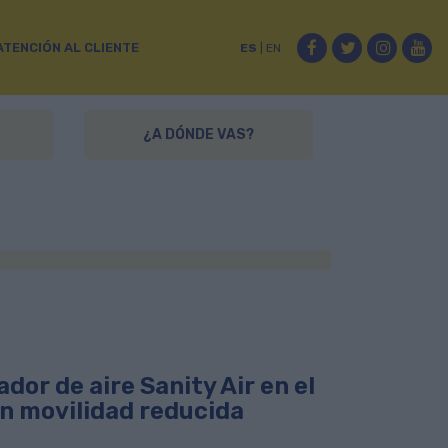
Facebook
Twitter
Instag
Yo
ATENCIÓN AL CLIENTE
ES
|
EN
¿A DÓNDE VAS?
dor de aire Sanity Air en el
on movilidad reducida