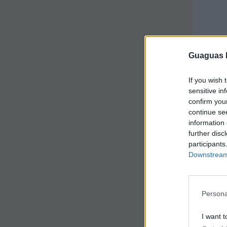
Guaguas M
If you wish 
sensitive in
confirm you
continue se
information 
further disc
participants
Downstream 
Persona
I want t