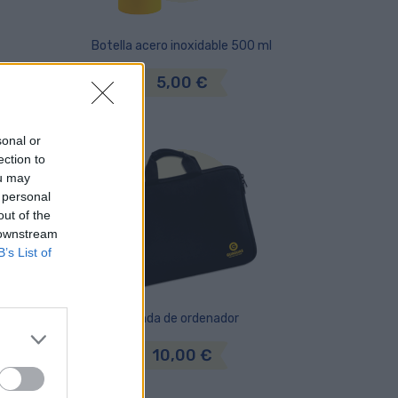
Botella acero inoxidable 500 ml
5,00 €
sonal or
ection to
ou may
 personal
out of the
 downstream
B’s List of
Funda de ordenador
10,00 €