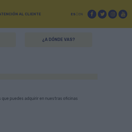
Facebook
Twitter
Instag
Yo
ATENCIÓN AL CLIENTE
ES
|
EN
¿A DÓNDE VAS?
 que puedes adquirir en nuestras oficinas