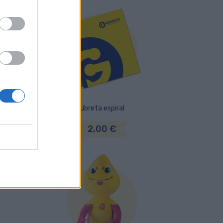
Libreta espiral
2,00 €