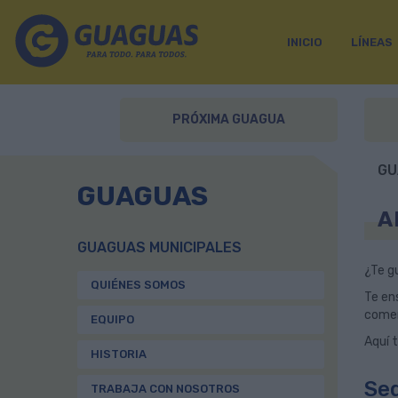
INICIO
LÍNEAS
PRÓXIMA GUAGUA
GU
GUAGUAS
A
GUAGUAS MUNICIPALES
¿Te g
QUIÉNES SOMOS
Te en
comerc
EQUIPO
Aquí t
HISTORIA
Sed
TRABAJA CON NOSOTROS