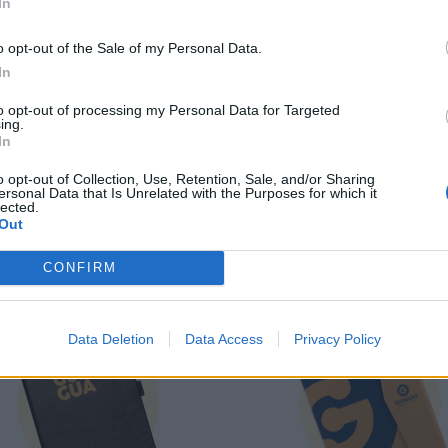
In
o opt-out of the Sale of my Personal Data.
In
to opt-out of processing my Personal Data for Targeted
ing.
In
o opt-out of Collection, Use, Retention, Sale, and/or Sharing
ersonal Data that Is Unrelated with the Purposes for which it
lected.
Gorra azul
Juego portanotas
Out
4,00 €
1,00 €
CONFIRM
Data Deletion
Data Access
Privacy Policy