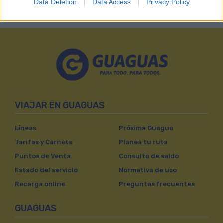
Data Deletion
Data Access
Privacy Policy
oficinas comerciales.
VIAJAR EN GUAGUAS
Líneas
Próxima Guagua
Tarifas y Carnets
Planea tu ruta
Puntos de Venta
Consulta de saldo
Estado del servicio
Normativa de uso
Recarga online
Preguntas frecuentes
GUAGUAS