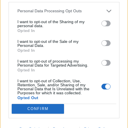
menores, además del propio, el del padre, madre o
tutor/a.
Personal Data Processing Opt Outs
Certificado de estar matriculado, expedido por el
I want to opt-out of the Sharing of my
personal data.
centro oficial correspondiente.
Opted In
La Solicitud-contrato debidamente cumplimentada y
I want to opt-out of the Sale of my
firmada.
Personal Data.
Opted In
TRÁMITES EN OFICINAS
I want to opt-out of processing my
Personal Data for Targeted Advertising.
Pulse con el botón derecho sobre solicitud, seleccione
Opted In
guardar destino como para descargarlos a su ordenador.
I want to opt-out of Collection, Use,
Necesitará tener instalado
Acrobat Reader
para poder
Retention, Sale, and/or Sharing of my
Personal Data that Is Unrelated with the
consultar las solicitudes que están en formato PDF.
Purposes for which it was collected.
Opted Out
Cada documento consta de dos hojas, cumplimentar
ambas y presentar en cualquiera de nuestras oficinas
CONFIRM
comerciales.
Para cualquier trámite relacionado con la expedición o
renovación de carnets, le atenderemos en nuestras