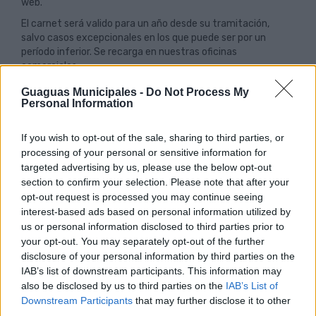
web.
El carnet será valido para un año desde su tramitación,
salvo casos excepcionales en los que puede ser por un
período inferior. Se recarga en nuestras oficinas
comerciales.
Permite transbordos en toda la red de líneas de Guaguas
Guaguas Municipales -
Do Not Process My
Municipales según las normas establecidas.
Personal Information
Gastos de expedición según tarifa vigente: 5 €
If you wish to opt-out of the sale, sharing to third parties, or
processing of your personal or sensitive information for
REQUISITOS NECESARIOS
targeted advertising by us, please use the below opt-out
section to confirm your selection. Please note that after your
No haber cumplido 26 años antes del 1 de enero del
opt-out request is processed you may continue seeing
curso escolar respecto al cual se solicita el carnet.
interest-based ads based on personal information utilized by
Estar matriculado en un centro oficial de estudios.
us or personal information disclosed to third parties prior to
your opt-out. You may separately opt-out of the further
disclosure of your personal information by third parties on the
DOCUMENTACIÓN NECESARIA
IAB’s list of downstream participants. This information may
also be disclosed by us to third parties on the
IAB’s List of
Una fotografía reciente tamaño carnet.
Downstream Participants
that may further disclose it to other
Fotocopia del D.N.I., acompañada del original. En caso de
third parties.