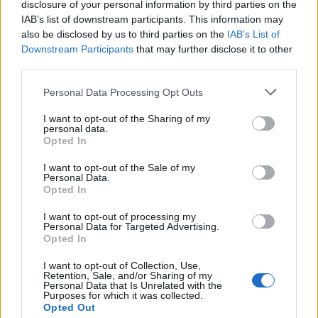
disclosure of your personal information by third parties on the
IAB’s list of downstream participants. This information may
also be disclosed by us to third parties on the
IAB’s List of
Downstream Participants
that may further disclose it to other
third parties.
Circulación preferente por carriles centrales para
evitar retrasos cuando otros vehículos giren o dejen
Personal Data Processing Opt Outs
pasajeros o mercancías
I want to opt-out of the Sharing of my
personal data.
Opted In
I want to opt-out of the Sale of my
Personal Data.
Opted In
I want to opt-out of processing my
Personal Data for Targeted Advertising.
Opted In
Embarque por varias puertas sin retrasos por el pago
I want to opt-out of Collection, Use,
en efectivo
Retention, Sale, and/or Sharing of my
Personal Data that Is Unrelated with the
Purposes for which it was collected.
Opted Out