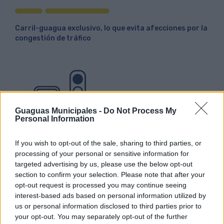
Carril-guagua exclusivo, lo que evita afecciones por la
congestión de tráfico
Guaguas Municipales -
Do Not Process My
Personal Information
If you wish to opt-out of the sale, sharing to third parties, or
processing of your personal or sensitive information for
Prioridad de la guaguas en los cruces con semáforos
targeted advertising by us, please use the below opt-out
section to confirm your selection. Please note that after your
opt-out request is processed you may continue seeing
interest-based ads based on personal information utilized by
us or personal information disclosed to third parties prior to
your opt-out. You may separately opt-out of the further