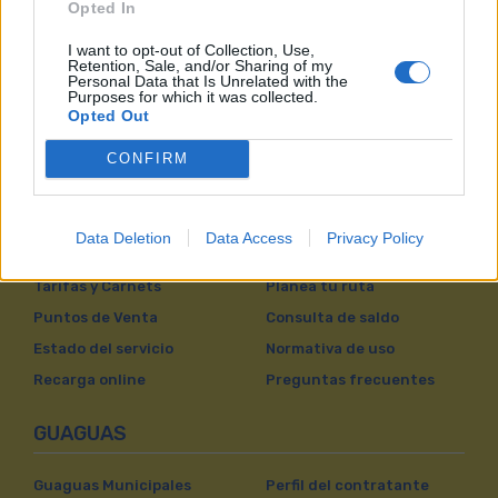
Opted In
I want to opt-out of Collection, Use,
Retention, Sale, and/or Sharing of my
Personal Data that Is Unrelated with the
Purposes for which it was collected.
Opted Out
CONFIRM
VIAJAR EN GUAGUAS
Data Deletion
Data Access
Privacy Policy
Líneas
Próxima Guagua
Tarifas y Carnets
Planea tu ruta
Puntos de Venta
Consulta de saldo
Estado del servicio
Normativa de uso
Recarga online
Preguntas frecuentes
GUAGUAS
Guaguas Municipales
Perfil del contratante