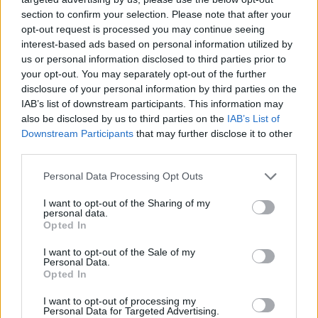
Trámites en oficina
section to confirm your selection. Please note that after your
opt-out request is processed you may continue seeing
En el menú "Tarifas y carnets" encontrará todos
interest-based ads based on personal information utilized by
los bonos que disponemos he información de los
us or personal information disclosed to third parties prior to
requisitos y documentación necesaria para poder
your opt-out. You may separately opt-out of the further
realizar el trámite. Por favor léalo detenidamente.
disclosure of your personal information by third parties on the
IAB’s list of downstream participants. This information may
Deberá descargar y cumplimentar la solicitud del
also be disclosed by us to third parties on the
IAB’s List of
carnet que desea tramitar. Cada documento
Downstream Participants
that may further disclose it to other
consta de dos hojas, cumplimentar ambas y
third parties.
presentar en cualquiera de nuestras oficinas
comerciales. El carnet de Jubilado sólo se puede
Personal Data Processing Opt Outs
presentar en las oficinas comerciales de Guaguas
Municipales.
I want to opt-out of the Sharing of my
personal data.
Llevar la documentación necesaria para poder
Opted In
tramitar el carnet que solicita.
I want to opt-out of the Sale of my
Para cualquier trámite relacionado con la
Personal Data.
expedición o renovación de carnets, le
Opted In
atenderemos en nuestras oficinas comerciales.
I want to opt-out of processing my
Personal Data for Targeted Advertising.