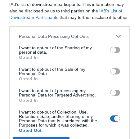
IAB’s list of downstream participants. This information may
La compañía de transporte, por tanto, se revela como
also be disclosed by us to third parties on the
IAB’s List of
una organización que se instala en la senda del
Downstream Participants
that may further disclose it to other
crecimiento, con un seguimiento continuo de la
third parties.
evolución de la demanda, una mirada amplia a la
innovación tecnológica y a las necesidades que se van
Personal Data Processing Opt Outs
generando en la ciudad, con el fin último de prestar un
mejor servicio al cliente.
I want to opt-out of the Sharing of my
personal data.
Opted In
2019
Batiendo récords antes de la pandemia
I want to opt-out of the Sale of my
Personal Data.
Opted In
2018
Los bonos integrados
I want to opt-out of processing my
2017
Una tendencia al alza
Personal Data for Targeted Advertising.
Opted In
2016
Proyecto MetroGuagua
I want to opt-out of Collection, Use,
Retention, Sale, and/or Sharing of my
Personal Data that Is Unrelated with the
2015
Sin contacto para todos los títulos
Purposes for which it was collected.
Opted Out
2014
Accesibilidad, elemento clave