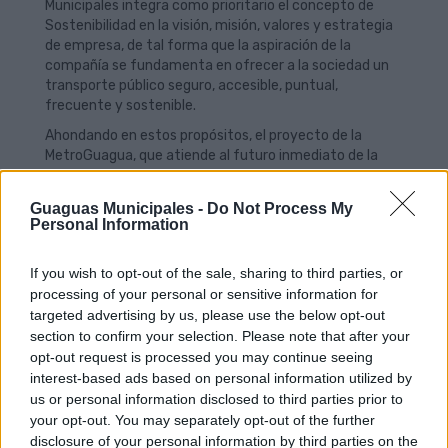
Municipales integra como prioritario el concepto de
Sostenibilidad en la visión, misión, valores y estrategia
de empresa, de tal forma que la aspiración de la
compañía se fundamenta en ofrecer a la sociedad un
transporte público seguro, accesible, puntual,
frecuente y sostenible.
Ahondando en estos propósitos, el proyecto de la
MetroGuagua, que atiende al futuro inmediato de la
sociedad municipal, ha ofrecido un importante nivel de
maduración en su desarrollo, con la mayoría de los
Guaguas Municipales -
Do Not Process My
tramos en pleno proceso de ejecución o finalizados. La
Personal Information
ciudadanía ya puede disfrutar de las transformaciones
urbanísticas, asociadas a la iniciativa, en Mesa y López,
If you wish to opt-out of the sale, sharing to third parties, or
Blas Cabrera Felipe o calle Galicia.
processing of your personal or sensitive information for
Guaguas Municipales se encuentra inmersa en un
targeted advertising by us, please use the below opt-out
proceso permanente de contratación de personal. Este
section to confirm your selection. Please note that after your
hecho ha provocado que la empresa se haya
opt-out request is processed you may continue seeing
consolidado como un notable agente dinamizador de
interest-based ads based on personal information utilized by
empleo en la ciudad. Tras el último proceso de selección
us or personal information disclosed to third parties prior to
de conductores, al que concurrieron más de 1.100
your opt-out. You may separately opt-out of the further
candidatos, cuenta con una bolsa de trabajo formada
disclosure of your personal information by third parties on the
por 173 aspirantes.