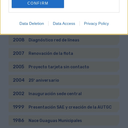
CONFIRM
2013
Nueva red de líneas
Data Deletion
Data Access
Privacy Policy
2011
Elaboración del PMUS
2008
Diagnóstico red de líneas
2007
Renovación de la flota
2005
Proyecto tarjeta sin contacto
2004
25º aniversario
2002
Inauguración sede central
1999
Presentación SAE y creación de la AUTGC
1986
Nace Guaguas Municipales