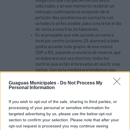
obligatorio que cumplimenten los datos
solicitados y en ese momento recibirán un
mensaje confirmando la recepción de la
petición. Nos pondremos en contacto con
ustedes lo antes posible, para concretar el día
de visita a nuestras instalaciones.
Es aconsejable que solo acceda un curso o
nivel por centro (máximo 25 alumnos) si bien
podría acceder más grupos de ese mismo
CEIP o IES, pasando a una lista de reserva, que
se elaborará una vez inscritos todos los
centros que estén interesados en asistir a las
visitas. Con esta medida pretendemos que,
debido a la demanda de esta actividad,
puedan optar a estas visitas la mayor
Guaguas Municipales -
Do Not Process My
Personal Information
cantidad de centros de la isla.
Se tendrá en cuenta el orden de recepción de
la solicitud.
If you wish to opt-out of the sale, sharing to third parties, or
No podrán repetir visita los mismos niños en
processing of your personal or sensitive information for
toda su etapa escolar, salvo que el alumno
targeted advertising by us, please use the below opt-out
cambie de centro. Por ejemplo, el CEIP
section to confirm your selection. Please note that after your
Guagüitos ha asistido al curso escolar
opt-out request is processed you may continue seeing
2024/2025 en el nivel 3º de primaria, no