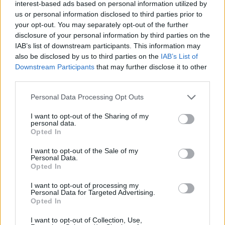
interest-based ads based on personal information utilized by
podrá repetir visita escolar en el curso escolar
us or personal information disclosed to third parties prior to
2025/2026 cuando esté en el nivel 4º de
your opt-out. You may separately opt-out of the further
primaria y así en los cursos sucesivos.
disclosure of your personal information by third parties on the
Pueden acceder a estas visitas escolares
IAB’s list of downstream participants. This information may
desde cualquier municipio de Gran Canaria.
also be disclosed by us to third parties on the
IAB’s List of
Downstream Participants
that may further disclose it to other
third parties.
Personal Data Processing Opt Outs
I want to opt-out of the Sharing of my
personal data.
Opted In
I want to opt-out of the Sale of my
Personal Data.
Opted In
I want to opt-out of processing my
Personal Data for Targeted Advertising.
Opted In
I want to opt-out of Collection, Use,