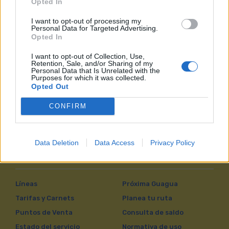
Opted In
Formas de Pago
I want to opt-out of processing my
Personal Data for Targeted Advertising.
Seguridad
Opted In
I want to opt-out of Collection, Use,
Retention, Sale, and/or Sharing of my
Personal Data that Is Unrelated with the
Purposes for which it was collected.
Opted Out
CONFIRM
Data Deletion
Data Access
Privacy Policy
VIAJAR EN GUAGUAS
Líneas
Próxima Guagua
Tarifas y Carnets
Planea tu ruta
Puntos de Venta
Consulta de saldo
Estado del servicio
Normativa de uso