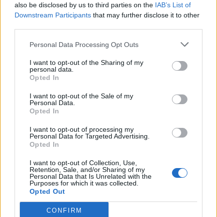
-
En el área medioambiental, se compromete a proteger el
also be disclosed by us to third parties on the
IAB’s List of
medioambiente y prevenir la contaminación, reducir al
Downstream Participants
that may further disclose it to other
mínimo sus emisiones, vertidos y residuos, así como
third parties.
establecer anualmente objetivos alcanzables, medibles y
evaluables.
Personal Data Processing Opt Outs
-
En el área de prevención de riesgos laborales a
I want to opt-out of the Sharing of my
proporcionar unas condiciones de trabajo seguras y
personal data.
saludables para la prevención de lesiones y el deterioro de
Opted In
la salud. Eliminar los peligros y reducir los riesgos de
nuestras actividades, así como mejorar la consulta y
I want to opt-out of the Sale of my
Personal Data.
participación de nuestros trabajadores en materia de
Opted In
seguridad y salud.
I want to opt-out of processing my
Asimismo, el Sistema Integrado de Gestión se sustenta en
Personal Data for Targeted Advertising.
Opted In
un compromiso de mejora continua.
I want to opt-out of Collection, Use,
GUAGUAS MUNICIPALES
cuenta, como su mejor
Retention, Sale, and/or Sharing of my
Personal Data that Is Unrelated with the
patrimonio, con sus trabajadores que velarán en todo
Purposes for which it was collected.
momento por el cumplimiento de los valores de la empresa.
Opted Out
Las Palmas de Gran Canaria, mayo de 2022. Edición 8.
CONFIRM