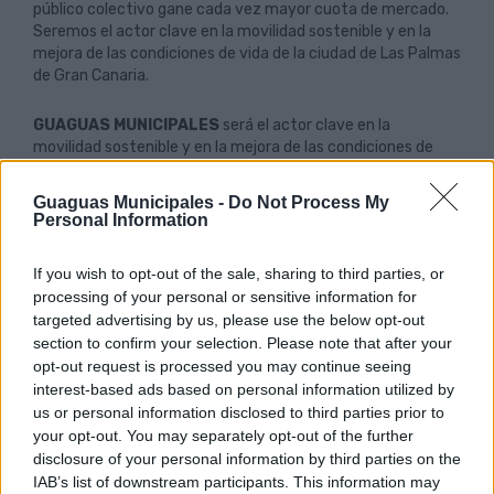
público colectivo gane cada vez mayor cuota de mercado.
Seremos el actor clave en la movilidad sostenible y en la
mejora de las condiciones de vida de la ciudad de Las Palmas
de Gran Canaria.
GUAGUAS MUNICIPALES
será el actor clave en la
movilidad sostenible y en la mejora de las condiciones de
vida de la ciudad de Las Palmas de Gran Canaria.
Mantendremos nuestro compromiso con la sociedad y sus
Guaguas Municipales -
Do Not Process My
grupos de interés, a través del aseguramiento del sistema
Personal Information
integrado de gestión.
If you wish to opt-out of the sale, sharing to third parties, or
GUAGUAS MUNICIPALES
se compromete:
processing of your personal or sensitive information for
targeted advertising by us, please use the below opt-out
-
En el área de gestión calidad a elaborar, realizar y evaluar
section to confirm your selection. Please note that after your
periódicamente su propuesta de servicios en la que
opt-out request is processed you may continue seeing
ofrece el mejor transporte sostenible, que de respuestas
interest-based ads based on personal information utilized by
a las necesidades de la sociedad de Las Palmas de Gran
Canaria, cumpliendo con los requisitos legales aplicables,
us or personal information disclosed to third parties prior to
así como con otros requisitos que la organización
your opt-out. You may separately opt-out of the further
suscriba.
disclosure of your personal information by third parties on the
IAB’s list of downstream participants. This information may