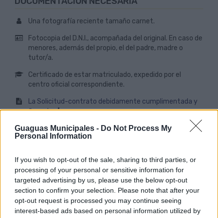
DOCUMENTACIÓN NECESARIA
Una fotografía reciente tamaño carnet.
Fotocopia del D.N.I., acompañada del original. En caso de
menores, además del propio, el del padre, madre o
tutor/a.
Certificado de estar matriculado, expedido por el
centro oficial correspondiente.
La Solicitud-contrato debidamente cumplimentada y
firmada.
Guaguas Municipales -
Do Not Process My
ZONAS AUTORIZADAS
Personal Information
La tarifa unificada beneficia a los usuarios empadronados en
If you wish to opt-out of the sale, sharing to third parties, or
Marzagán –y núcleos diseminados-, La Data, Los Hoyos,
processing of your personal or sensitive information for
Lomo de Enmedio, Cuesta Ramón, Jinámar, Llano de la
Barrera, Llano de las Nieves, Lomo El Sabinal,
targeted advertising by us, please use the below opt-out
Mercalaspalmas, Montequemado, Santa Margarita, barrio
section to confirm your selection. Please note that after your
marinero de San Cristóbal, La Montañeta, Lomo del Capón,
opt-out request is processed you may continue seeing
La Calzada, La Cantera, el Fondillo, Tafira Alta, Tafira Baja,
interest-based ads based on personal information utilized by