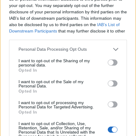
Logo vertical monocromo blanco |
PDF
|
PNG
your opt-out. You may separately opt-out of the further
Logo vertical monocromo negro |
PDF
|
JPG
|
PNG
disclosure of your personal information by third parties on the
IAB’s list of downstream participants. This information may
Logo vertical amarillo |
PDF
|
JPG
|
PNG
also be disclosed by us to third parties on the
IAB’s List of
Downstream Participants
that may further disclose it to other
Logo vertical azul |
PDF
|
JPG
|
PNG
third parties.
Marca MetroGuagua
Personal Data Processing Opt Outs
Manual de Identidad Corporativa MetroGuagua |
PDF
I want to opt-out of the Sharing of my
personal data.
Opted In
Logo MetroGuagua. Versión horizontal de uso habitual |
PDF
I want to opt-out of the Sale of my
Personal Data.
Opted In
I want to opt-out of processing my
Personal Data for Targeted Advertising.
Opted In
I want to opt-out of Collection, Use,
Retention, Sale, and/or Sharing of my
Personal Data that Is Unrelated with the