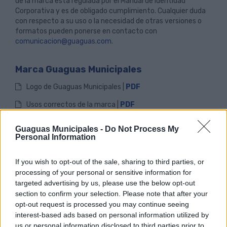
de la marca está regulada por el Manual de Identidad
Corporativa y es de obligado cumplimiento. Cualquier duda
con respecto a su uso o la necesidad de otras versiones o
formatos pueden ponerse en contacto con
comunicacion@guaguas.com
.
Marca Guaguas Municipales
Logo de Guaguas Municipales |
PDF
Usos correctos de la marca |
PDF
Logo horizontal dos colores |
PDF
|
JPG
|
PNG
Guaguas Municipales -
Do Not Process My
Personal Information
Logo horizontal monocromo blanco |
PDF
|
PNG
Logo horizontal monocromo negro |
PDF
|
JPG
|
PNG
If you wish to opt-out of the sale, sharing to third parties, or
processing of your personal or sensitive information for
Logo horizontal amarillo |
PDF
|
JPG
|
PNG
targeted advertising by us, please use the below opt-out
Logo horizontal azul |
PDF
|
JPG
|
PNG
section to confirm your selection. Please note that after your
opt-out request is processed you may continue seeing
Logo vertical dos colores |
PDF
|
JPG
|
PNG
interest-based ads based on personal information utilized by
us or personal information disclosed to third parties prior to