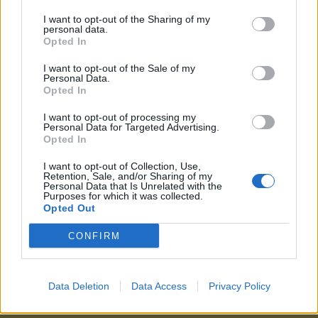
I want to opt-out of the Sharing of my
personal data.
Opted In
68
I want to opt-out of the Sale of my
Personal Data.
DIRECCIÓN Y
Opted In
ADMINISTRACIÓN
I want to opt-out of processing my
Personal Data for Targeted Advertising.
Opted In
I want to opt-out of Collection, Use,
Retention, Sale, and/or Sharing of my
Personal Data that Is Unrelated with the
24
Purposes for which it was collected.
Opted Out
MANDO DE
MOVIMIENTO
CONFIRM
Data Deletion
Data Access
Privacy Policy