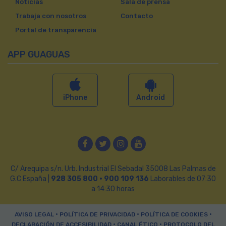
Noticias
Sala de prensa
Trabaja con nosotros
Contacto
Portal de transparencia
APP GUAGUAS
iPhone
Android
Facebook
Twitter
Instagram
YouTube
C/ Arequipa s/n. Urb. Industrial El Sebadal 35008 Las Palmas de
G.C España |
928 305 800 · 900 109 136
Laborables de 07:30
a 14:30 horas
•
•
•
AVISO LEGAL
POLÍTICA DE PRIVACIDAD
POLÍTICA DE COOKIES
•
•
DECLARACIÓN DE ACCESIBILIDAD
CANAL ÉTICO
PROTOCOLO DEL