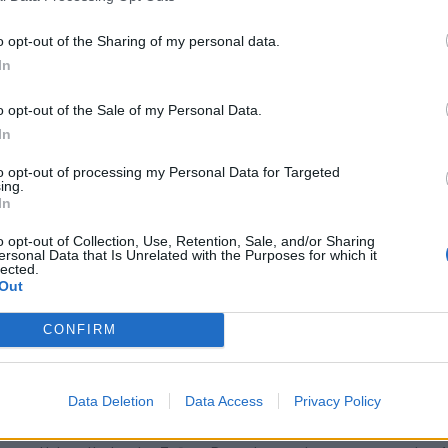
o opt-out of the Sharing of my personal data.
In
o opt-out of the Sale of my Personal Data.
In
to opt-out of processing my Personal Data for Targeted
ing.
aguas Municipales pone en
Guag
In
rcha una lanzadera entre Siete
Líne
lmas y Lomo Blanco
conv
o opt-out of Collection, Use, Retention, Sale, and/or Sharing
ersonal Data that Is Unrelated with the Purposes for which it
lected.
07/2022
05/07/
Out
a Línea 27 complementará a la 26, que modifica su
Guaguas
ario y trayecto, para completar la ruta por el Campus
de juli
CONFIRM
versitario de Tafira o Asimismo, la Línea 25
capita
tendrá la conexión con el Campus Universitario al
Tafira,
os hasta el 24 de julioGuaguas Municipales ha
alumno
sto en marcha a partir de este jueves, una línea
2022 de
Data Deletion
Data Access
Privacy Policy
zadera –la Línea 27– que realiza el trayecto entre
Univers
te Palmas y la rotonda del Lomo Blanco por el
a cabo 