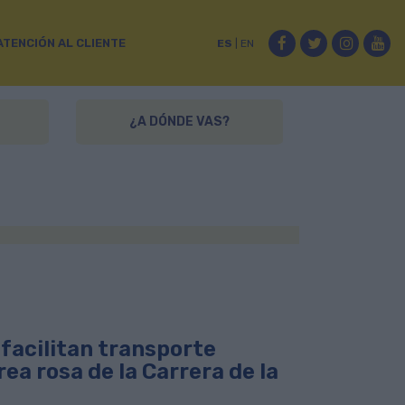
Facebook
Twitter
Instag
Yo
ATENCIÓN AL CLIENTE
ES
|
EN
¿A DÓNDE VAS?
facilitan transporte
ea rosa de la Carrera de la