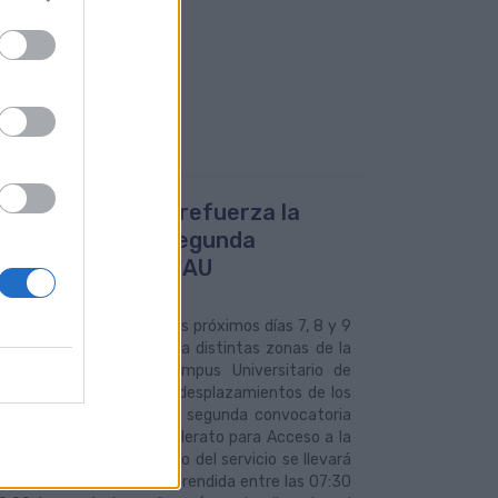
uas Municipales refuerza la
a 25 durante la segunda
ocatoria de la EBAU
2022
 Municipales refuerza los próximos días 7, 8 y 9
o la Línea 25, que conecta distintas zonas de la
l grancanaria con el Campus Universitario de
 al objeto de facilitar los desplazamientos de los
s que se presenten a la segunda convocatoria
 la Evaluación de Bachillerato para Acceso a la
idad (EBAU).El incremento del servicio se llevará
en la franja horaria comprendida entre las 07:30