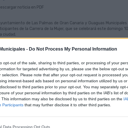
escargar noticia en PDF
Ayuntamiento de Las Palmas de Gran Canaria y Guaguas Municipales fa
ticipantes de la Carrera de la Mujer, que se celebrará este domingo 10 de
la ciudad.
concejal de Movilidad de Las Palmas de Gran Canaria, José Edua
icipales, Miguel Ángel Rodríguez, han anunciado a los organizador
unicipales -
Do Not Process My Personal Information
untarios de la prueba benéfica desplazarse gratis en Guaguas Municip
 domingo.
to opt-out of the sale, sharing to third parties, or processing of your per
guas Municipales, transporte oficial del evento, permitirá a los pa
formation for targeted advertising by us, please use the below opt-out s
era gratuita, en todas sus líneas, de las 08:00 horas hasta las 16
r selection. Please note that after your opt-out request is processed y
iciente para su desplazamiento de ida y vuelta a la prueba deportiva
eing interest-based ads based on personal information utilized by us or
sal oficial para acceder a las líneas de guaguas.
disclosed to third parties prior to your opt-out. You may separately opt-
losure of your personal information by third parties on the IAB’s list of
marea rosa de la Carrera de la Mujer comenzará a las 10:00 horas del
. This information may also be disclosed by us to third parties on the
IA
inar un recorrido de 5,3 km, con un gran final por la Playa de las Ca
Participants
that may further disclose it to other third parties.
redo Kraus.
l Data Processing Opt Outs