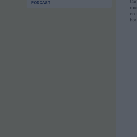
Cam
PODCAST
mie
en 
hor