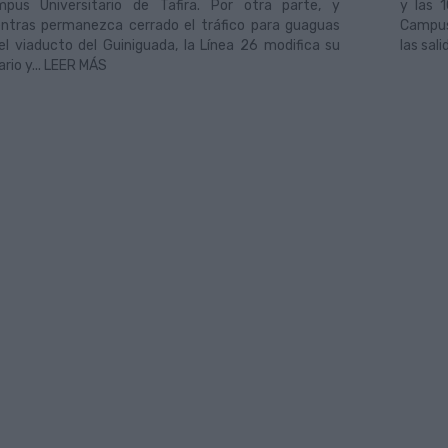
pus Universitario de Tafira. Por otra parte, y
y las 
ntras permanezca cerrado el tráfico para guaguas
Campus)
el viaducto del Guiniguada, la Línea 26 modifica su
las sal
ario y... LEER MÁS