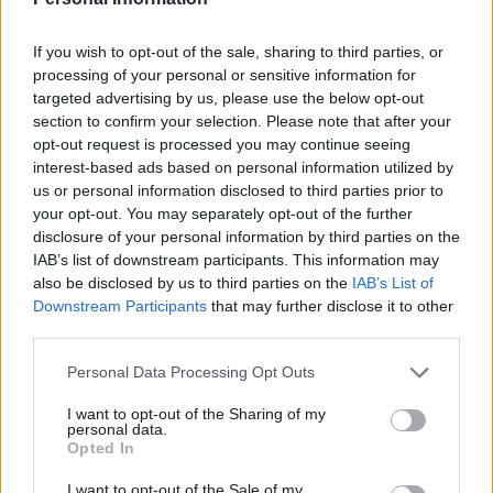
Al margen de las donaciones diarias que se pueden
realizar en las dependencias del Banco de Alimentos, en
If you wish to opt-out of the sale, sharing to third parties, or
Studio Peluqueros, Parrilla y el Conservatorio de Música,
las dos asociaciones tienen previsto una recogida
processing of your personal or sensitive information for
conjunta de alimentos el próximo sábado 7 de
targeted advertising by us, please use the below opt-out
diciembre en la zona comercial de Mesa y López, en el
section to confirm your selection. Please note that after your
Corte Inglés; el próximo 8 de diciembre en la fan zone
opt-out request is processed you may continue seeing
de la UD Las Palmas; el 14 de diciembre en la zona
interest-based ads based on personal information utilized by
comercial Triana y un día después, a partir de las 10:00
us or personal information disclosed to third parties prior to
horas, en el Gran Canaria Arena, en la previa del partido
your opt-out. You may separately opt-out of the further
del Herbalife Gran Canaria.
disclosure of your personal information by third parties on the
IAB’s list of downstream participants. This information may
also be disclosed by us to third parties on the
IAB’s List of
Downstream Participants
that may further disclose it to other
third parties.
Guaguas Municipales premia la
Personal Data Processing Opt Outs
visión artística de nueve escolares
en el concurso infantil de dibujo que
I want to opt-out of the Sharing of my
personal data.
impulsa el uso del transporte
Opted In
público
I want to opt-out of the Sale of my