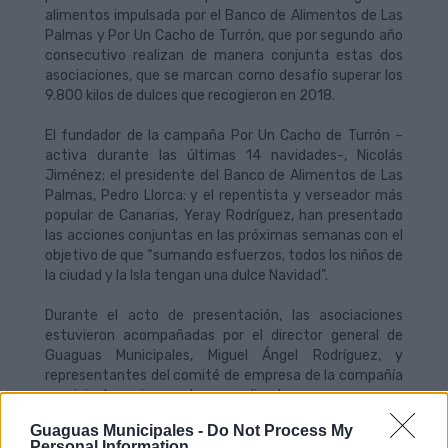
alimentos impulsada por el Banco de Alimentos de Las
Palmas y Por Un Cacho de Turrón, que por segundo año
consecutivo realizan de manera conjunta estas dos
asociaciones, que se marcan como desafío superar los
9.800 kilos de dulces que recogieron en 2018.
El fundador de la campaña Por Un Cacho de Turrón –
activa durante las últimas 14 navidades-, Nicolás
Jiménez; el presidente del Banco de Alimentos de Las
Palmas, Pedro Llorca; y el repentista y verseador más
popular de Canarias, Yeray Rodríguez, han presentado
las acciones conjuntas en las próximas semanas con el
objetivo de que “sumando esfuerzos, todos los niños de
la ciudad y la Isla tengan una dulce Navidad”.
Durante el acto de presentación, las asociaciones
estuvieron acompañadas por el director general de
Guaguas Municipales, Miguel Ángel Rodríguez, y
representantes del comité de empresa de la compañía
municipal, quienes han realizado una generosa
donación a la campaña navideña.
Guaguas Municipales -
Do Not Process My
Personal Information