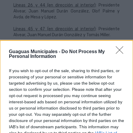
Líneas 26 y 44 (en dirección al interior)
: Presidente
Alvear, Juan Manuel Durán González, Olof Palme y
Avda. de Mesa y López.
Líneas 45 y 47 (en dirección al interior)
: Presidente
Alvear, Juan Manuel Durán González y Tomás Miller.
Guaguas Municipales -
Do Not Process My
Personal Information
Guaguas Municipales activa un
dispositivo especial de transporte
If you wish to opt-out of the sale, sharing to third parties, or
con cinco vehículos exclusivos desde
processing of your personal or sensitive information for
targeted advertising by us, please use the below opt-out
Puerto y Teatro hacia el Estadio
section to confirm your selection. Please note that after your
para el partido entre UD Las Palmas
opt-out request is processed you may continue seeing
y Valladolid
interest-based ads based on personal information utilized by
us or personal information disclosed to third parties prior to
12/06/2015
your opt-out. You may separately opt-out of the further
Guaguas Municipales despliega mañana sábado, 13 de
disclosure of your personal information by third parties on the
junio, la línea especial ‘Fútbol’ con conexiones desde la
IAB’s list of downstream participants. This information may
Plaza Manuel Becerra -en el Puerto- y la terminal de