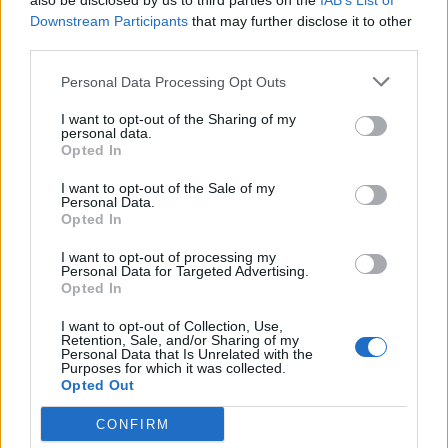
also be disclosed by us to third parties on the
guaguas del Teatro con motivo del partido de las
IAB’s List of
eliminatorias de ascenso a Primera División que
Downstream Participants
that may further disclose it to other
enfrenta a la UD Las Palmas y Real Valladolid en el
third parties.
Estadio de Gran Canaria, a partir de las 19:00 horas. La
compañía municipal, al objeto de facilitar la asistencia
Personal Data Processing Opt Outs
de los aficionados, intensifica con cinco unidades
I want to opt-out of the Sharing of my
adicionales sus servicios hacia el recinto deportivo
personal data.
(con... LEER MÁS
Opted In
I want to opt-out of the Sale of my
Guaguas Municipales fortalece su
Personal Data.
posición como alternativa de
Opted In
movilidad en la Ciudad con 30,5
I want to opt-out of processing my
millones de viajeros durante 2014
Personal Data for Targeted Advertising.
Opted In
10/06/2015
Guaguas Municipales registró 30.571.211 viajeros en
I want to opt-out of Collection, Use,
2014 frente a los 29.714.460 de la anualidad 2013, lo
Retention, Sale, and/or Sharing of my
Personal Data that Is Unrelated with the
que manifiesta un incremento del 2,88% en la cifra de
Purposes for which it was collected.
clientes, un porcentaje que sobrepasa ampliamente la
Opted Out
media nacional en el conjunto de 2014 del transporte
urbano en guagua (0,6%), según el Instituto Nacional de
CONFIRM
Estadística. Además, estos datos suponen una