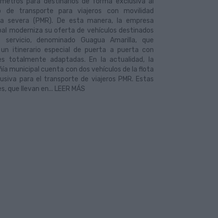
 metros para destinarlos de forma exclusiva al
io de transporte para viajeros con movilidad
da severa (PMR). De esta manera, la empresa
pal moderniza su oferta de vehículos destinados
 servicio, denominado Guagua Amarilla, que
a un itinerario especial de puerta a puerta con
es totalmente adaptadas. En la actualidad, la
a municipal cuenta con dos vehículos de la flota
usiva para el transporte de viajeros PMR. Estas
s, que llevan en... LEER MÁS