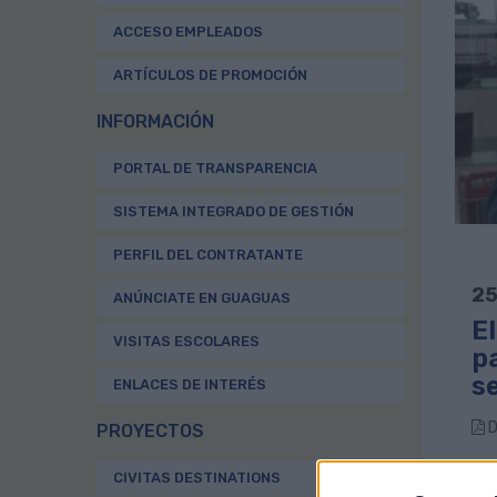
ACCESO EMPLEADOS
ARTÍCULOS DE PROMOCIÓN
INFORMACIÓN
PORTAL DE TRANSPARENCIA
SISTEMA INTEGRADO DE GESTIÓN
PERFIL DEL CONTRATANTE
25
ANÚNCIATE EN GUAGUAS
E
VISITAS ESCOLARES
pa
se
ENLACES DE INTERÉS
D
PROYECTOS
CIVITAS DESTINATIONS
Los