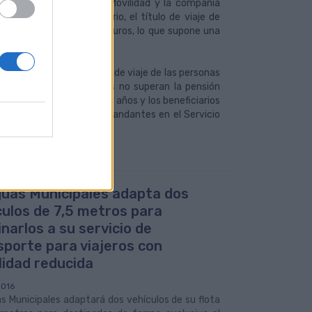
ecordado que el área de Movilidad y la compañía
ifarias del Bono Solidario, el título de viaje de
alizar 40 viajes por 10 euros, lo que supone una
Municipales, los títulos de viaje de las personas
los jubilados cuyas rentas no superan la pensión
tudiantes menores de 26 años y los beneficiarios
leo e inscritos como demandantes en el Servicio
uas Municipales adapta dos
culos de 7,5 metros para
narlos a su servicio de
sporte para viajeros con
lidad reducida
2016
 Municipales adaptará dos vehículos de su flota