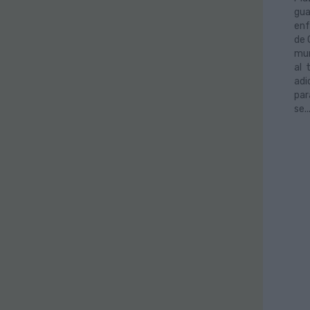
gua
enf
de 
mun
al 
adi
par
se.