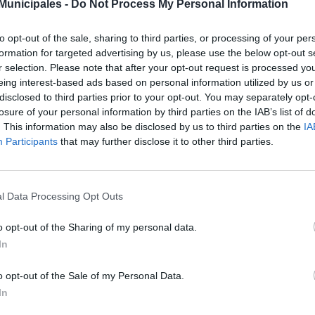
unicipales -
Do Not Process My Personal Information
ardo Ramírez, respectivamente, han firmado hoy el convenio de 
tinados a facilitar la movilidad específicamente a personas y familias
era, en el marco del Plan de Rescate Social y Contra la Pobreza del Con
to opt-out of the sale, sharing to third parties, or processing of your per
formation for targeted advertising by us, please use the below opt-out s
compañía municipal de transporte facilitará en los próximos días a l
r selection. Please note that after your opt-out request is processed y
jetas del BonoGuagua recargadas con 10 viajes cada una, por un
eing interest-based ads based on personal information utilized by us or
tribuidas entre aquellos casos de extrema precariedad económica (si
disclosed to third parties prior to your opt-out. You may separately opt-
uentren en proceso de intervención social y amparados por el Pla
losure of your personal information by third parties on the IAB’s list of
esidades de al menos 20.000 familias del municipio que sufren carenci
. This information may also be disclosed by us to third parties on the
IA
Participants
that may further disclose it to other third parties.
ta es una medida novedosa que pretende ayudar al transporte de l
re todo, aquellas que ya son atendidas por los técnicos de nuestra 
ega, al tiempo que recordó que el Plan municipal recoge otra treinte
tro ejes de actuación: garantizar el acceso a bienes y servicios bás
l Data Processing Opt Outs
moción de derechos sociales; y corresponsabilidad institucional.
o opt-out of the Sharing of my personal data.
 mismo, el concejal de Cohesión Social ha subrayado que los bene
In
sonas empadronadas en Las Palmas de Gran Canaria, en situación de
ral de la pobreza y que estén en proceso de intervención desde el 
o opt-out of the Sale of my Personal Data.
argados de distribuir los bonos de transporte.
In
 su parte, José Eduardo Ramírez ha precisado que la aportación