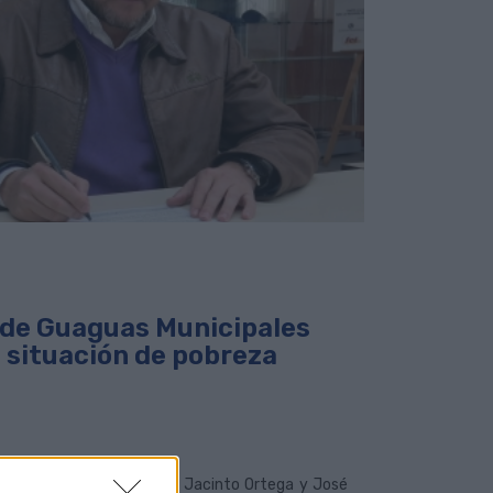
s de Guaguas Municipales
n situación de pobreza
s Palmas de Gran Canaria, Jacinto Ortega y José