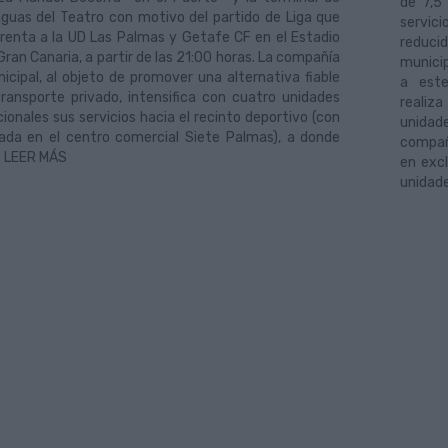
de 7,5
guas del Teatro con motivo del partido de Liga que
servic
renta a la UD Las Palmas y Getafe CF en el Estadio
reduci
Gran Canaria, a partir de las 21:00 horas. La compañía
munici
icipal, al objeto de promover una alternativa fiable
a este
transporte privado, intensifica con cuatro unidades
realiz
cionales sus servicios hacia el recinto deportivo (con
unidad
ada en el centro comercial Siete Palmas), a donde
compañí
.. LEER MÁS
en excl
unidade