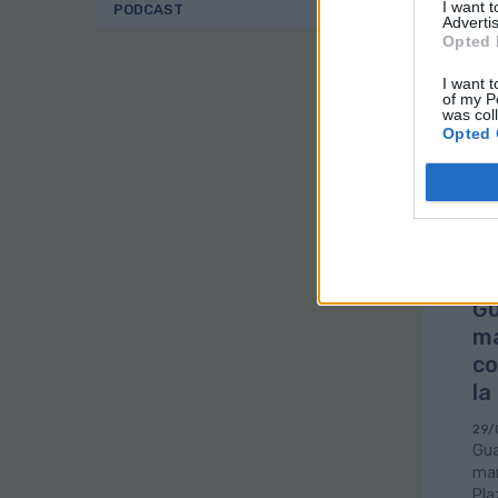
“to
I want 
PODCAST
Advertis
mun
Opted 
car
bon
I want t
of my P
was col
El 
Opted 
que
mín
del
Can
Gu
ma
co
la
29/
Gua
mar
Pla