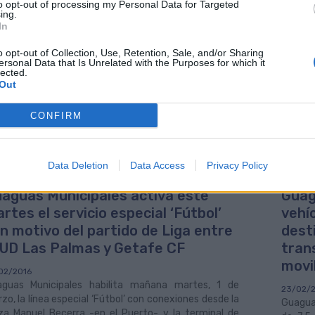
talmente gratuita” y “ampliable en el futuro”, al tiempo que ha r
to opt-out of processing my Personal Data for Targeted
ing.
icipal ya mejoraron desde el pasado 1 de febrero las condiciones tar
In
ácter social para personas en situación de desempleo, que permite re
ificación superior al 80% frente al pago directo.
o opt-out of Collection, Use, Retention, Sale, and/or Sharing
ersonal Data that Is Unrelated with the Purposes for which it
lected.
Ayuntamiento capitalino subvenciona anualmente, a través de Guaguas 
Out
 se encuentran en situación de vulnerabilidad social, entre otros, 
ima; las familias numerosas, tanto especiales como generales; los es
 referido Bono Solidario, que se encuentran en situación de desemp
CONFIRM
ario de Empleo.
Data Deletion
Data Access
Privacy Policy
aguas Municipales activa este
Guag
rtes el servicio especial ‘Fútbol’
vehí
n motivo del partido de Liga entre
desti
 UD Las Palmas y Getafe CF
tran
movi
02/2016
guas Municipales habilita mañana martes, 1 de
23/02/
zo, la línea especial ‘Fútbol’ con conexiones desde la
Guaguas
za Manuel Becerra -en el Puerto- y la terminal de