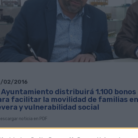
/02/2016
l Ayuntamiento distribuirá 1.100 bono
ra facilitar la movilidad de familias e
vera y vulnerabilidad social
escargar noticia en PDF
 concejales de Cohesión Social y Movilidad del Ayuntamiento de La