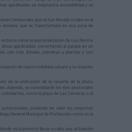
s ajardinadas, se mejorará la accesibilidad y se
ciones temporales que se han llevado a cabo en el
o enclave, que se transformará en una zona de
l entorno como la peatonalización de Luis Morote
 áreas ajardinadas, convirtiendo al parque en un
e, con más árboles, palmeras y plantas y con
nstalación de nuevo mobiliario urbano y la creación
vés de la unificación de la rasante de la plaza,
les. Además, se consolidarán los ejes peatonales
s colindantes, como la playa de Las Canteras o el
s patrimoniales, poniendo en valor los conjuntos
álogo General Municipal de Protección, como es la
 donde está previsto llevar a cabo una actuación