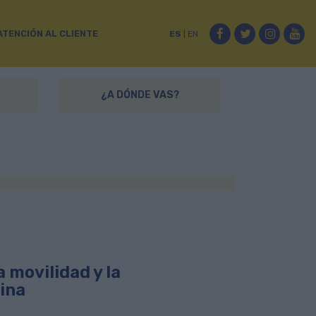
Facebook
Twitter
Instag
Yo
ATENCIÓN AL CLIENTE
ES
|
EN
¿A DÓNDE VAS?
 movilidad y la
ina