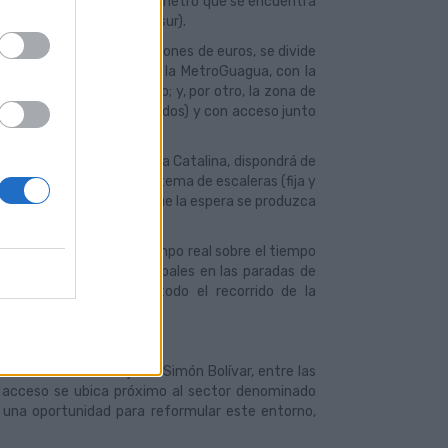
áneo de más de medio kilómetro que se encuentra
rte) y la calle Marino (al sur).
sión ha sido de 16,5 millones de euros, se divide
sito de los vehículos de la MetroGuagua, con la
de ancho y cinco de alto; y, por otro, la zona de
más de 500 metros cuadrados) y con acceso junto
áneo en el parque de Santa Catalina, dispondrá de
e ellos a través de un sistema de escaleras (fija y
estarán diseñados para que la espera se produzca
os de información en tiempo real sobre el tiempo
líneas de Guaguas Municipales en las paradas de
 un mapa de ruta de todo el recorrido de la
ontinuidad con el eje de Simón Bolívar, entre las
. El acceso se ubica próximo al sector denominado
 una oportunidad para reformular este entorno,