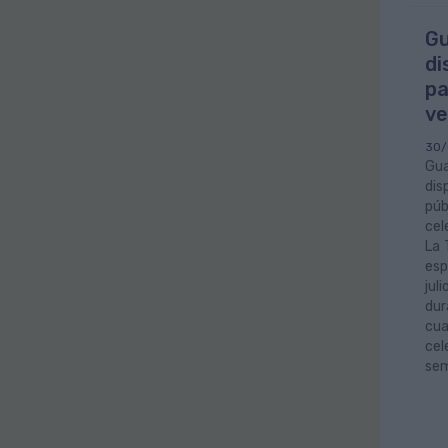
Gu
di
pa
ve
30/
Gua
dis
púb
cel
La 
esp
jul
dur
cua
cel
sem