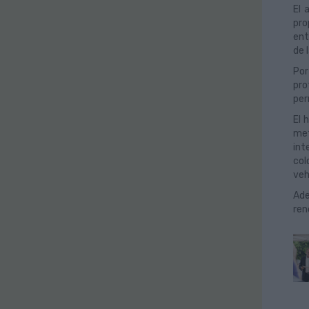
El 
pro
ent
de 
Por
pro
per
El 
met
int
col
veh
Ade
ren