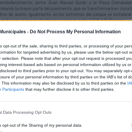
embellecimiento, entre Juan Manuel Durán y la Plaza Comandan
biando la mayor parte del pavimento, que se transformará en zona bl
ros de ancho. Igualmente, en los extremos del parque se instalarán 
yecto para el que se destinará un presupuesto 2.825.615,19 euros.
nsformación del transporte público
unicipales -
Do Not Process My Personal Information
 de las principales mejoras de este entorno es la movilidad, ya que el
ormará parte del recorrido de la MetroGuagua, el futuro sistema de tra
to opt-out of the sale, sharing to third parties, or processing of your per
formation for targeted advertising by us, please use the below opt-out s
a ello, el Consistorio ya está llevando a cabo las obras de construcc
r selection. Please note that after your opt-out request is processed y
jeros, que se convertirá en un espacio singular y permitirá una ráp
eing interest-based ads based on personal information utilized by us or
e emblemático punto de la ciudad. Un espacio que en la actualidad co
ra de clientes de la red de Guaguas Municipales.
disclosed to third parties prior to your opt-out. You may separately opt-
losure of your personal information by third parties on the IAB’s list of
paso inferior del parque, que alcanzará una profundidad superior a 
. This information may also be disclosed by us to third parties on the
IA
ros lineales, con 395 metros bajo tierra –donde se ubicarán las para
Participants
that may further disclose it to other third parties.
 ocuparán las rampas de entrada y salida.
a el concejal de Movilidad y presidente de Guaguas Municipales, se tr
yecto de movilidad y transformación que lleva a cabo la MetroGuagua a
ejecución, un verdadero desafío para la ingeniería, como podrem
l Data Processing Opt Outs
gular porque será la única parada soterrada de este nuevo sistema tra
o opt-out of the Sharing of my personal data.
proyecto dispone de un área de actuación en el entorno del parque de 