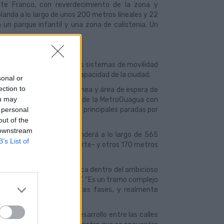
te Franco, con reverdecimiento de la zona y
anda a lo largo de unos 200 metros lineales y 22
un parque infantil y una zona de calistenia. Un
 parque integrará todos los sistemas de movilidad
nsporte público de alta capacidad de la ciudad.
sonal or
ection to
ión de una parada subterránea y área de espera de
ou may
ida y permanente conexión de la MetroGuagua con
 personal
ncentra tres de las cinco principales paradas por
out of the
 downstream
los siete metros, se extenderá a lo largo de 565
B’s List of
das del sistema de transporte- y otros 170 metros
ata de una “obra estratégica dentro del ambicioso
 lo largo de su recorrido”. “Es un tramo complejo
os comprobar en diferentes fases, y realmente
nsporte”, ha resaltado.
Santa Catalina con un desarrollo entre las calles