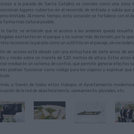
acceso a la parada de Santa Catalina se concibe como una zona 
porcionan lugares cubiertos en el recorrido de entrada o salida que
orno limitado. Al mismo tiempo, esta vocación se fortalece con el d
la forma más natural posible.
 lo tanto, se entiende que el acceso a los andenes queda resuelto
tegidas existentes en el parque y no sumar más distorsión, por lo que
mita reconocer la parada como un sutil hito en el paisaje, sin exceders
hito de acceso está ideado con una estructura de siete arcos de anch
ro y medio sobre un murete de 1,20 metros de altura. Estos arcos in
erior mediante un sistema de control, que permite generar efectos lu
ores podrían funcionar como código para los viajeros y expresar que 
ículo.
más, a través de todos estos trabajos, el Ayuntamiento modernizará 
ovación de la red de abastecimiento, saneamiento, pluviales, etc.