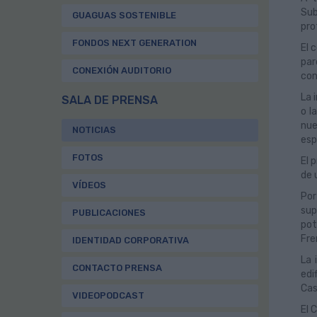
Sub
GUAGUAS SOSTENIBLE
pro
FONDOS NEXT GENERATION
El 
par
CONEXIÓN AUDITORIO
con
La 
SALA DE PRENSA
o l
nue
NOTICIAS
esp
FOTOS
El 
de 
VÍDEOS
Por
sup
PUBLICACIONES
pot
Fre
IDENTIDAD CORPORATIVA
La 
CONTACTO PRENSA
edi
Cas
VIDEOPODCAST
El 