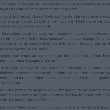
venciones de Turismo de Gran Canaria 2022, se incrementarán las área
tegerá las edificaciones patrimoniales de la plaza.
concejal de Urbanismo ha señalado que “frente a las dispares interven
que, esta actuación va a dotar de mayor identidad a este céntric
vivencia más sostenible y verde”.
intervención, que se suma a otras actuaciones que se han hecho en e
a reforma del Frente Marítimo, generará una nueva topografía de las
vo pulmón verde consiguiendo que este sea un espacio más amabl
acios exclusivos para el peatón.
proyecto contempla, asimismo, la mejora de los servicios públicos, la i
una nueva zona de juegos infantiles.
 otra parte, el proyecto mejorará la accesibilidad de la zona a tra
rimiendo los escalones y con ello las barreras arquitectónicas actua
enciando el flujo de residentes y cruceristas con el resto de espacio
nte Marítimo.
iniciativa potenciará la presencia e integración de las edificacione
ficatorios existentes en el parque Santa Catalina, integrantes del Cat
a del Turismo y el quiosco Fataga.
Consistorio tiene también como objetivo actuar en el Parque Blanco,