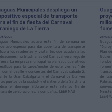
aguas Municipales despliega un
Guag
spositivo especial de transporte
proy
ra el fin de fiesta del Carnaval
mill
raniego de La Tierra
fome
06/2022
28/06/
guas Municipales activa este fin de semana un
Guaguas
positivo especial para dar cobertura de transporte
16 proy
lico a los residentes y visitantes que acudan a las
Plan de
ebraciones multitudinarias del Carnaval veraniego de
Gobier
Tierra. La empresa municipal ha planeado operativos
fondos
ecíficos para la tarde/noche de este viernes 1 de
foment
io, con el desfile y conciertos del Carnaval; sábado 2,
transp
ante la Gran Cabalgata; y el Carnaval de Día –en
de tra
tro puntos de la ciudad- y el Entierro de la Sardina, a
Palmas
ebrar el domingo 3.Durante este intenso fin de
convoca
ana de celebraciones, la compañía... LEER MÁS
Ministe
LEER M