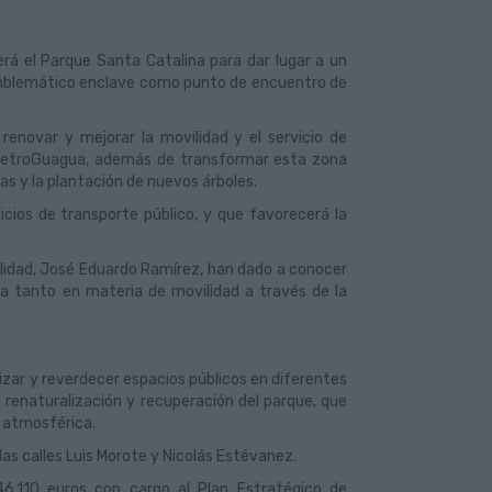
á el Parque Santa Catalina para dar lugar a un
emblemático enclave como punto de encuentro de
renovar y mejorar la movilidad y el servicio de
la MetroGuagua, además de transformar esta zona
s y la plantación de nuevos árboles.
icios de transporte público, y que favorecerá la
vilidad, José Eduardo Ramírez, han dado a conocer
na tanto en materia de movilidad a través de la
lizar y reverdecer espacios públicos en diferentes
a renaturalización y recuperación del parque, que
n atmosférica.
as calles Luis Morote y Nicolás Estévanez.
746.110 euros con cargo al Plan Estratégico de