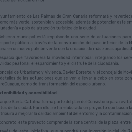
escargar noticia en PDF
Ayuntamiento de Las Palmas de Gran Canaria reformará y reverdecer
orno más verde, sostenible y accesible, además de potenciar este 
ciudadanía y polo de atracción turística de la ciudad.
Gobierno municipal está impulsando una serie de actuaciones para 
nsporte público a través de la construcción del paso inferior de 
ana en un nuevo pulmón verde con la creación de más zonas ajardinada
espacio que favorecerá la movilidad intermodal, integrando los serv
ilidad peatonal, el esparcimiento y el disfrute de la ciudadanía.
concejal de Urbanismo y Vivienda, Javier Doreste, y el concejal de Mo
 detalles de las actuaciones que se van a llevar a cabo en esta zo
roGuagua, como de transformación del espacio urbano.
tenibilidad y accesibilidad
Parque Santa Catalina forma parte del plan del Consistorio para revita
tos de la ciudad. Para ello, se ha elaborado un proyecto que busca l
tribuirá a mejorar la calidad ambiental del entorno y la contaminació
concreto, este proyecto comprende la zona central de la plaza, entre l
ravés de esta iniciativa, que supondrá una inversión inicial de 