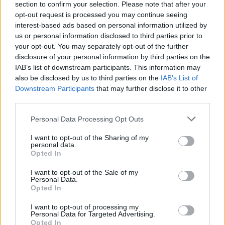
section to confirm your selection. Please note that after your
opt-out request is processed you may continue seeing
interest-based ads based on personal information utilized by
us or personal information disclosed to third parties prior to
your opt-out. You may separately opt-out of the further
disclosure of your personal information by third parties on the
IAB’s list of downstream participants. This information may
Guaguas Municipales se sube a la ola
also be disclosed by us to third parties on the
IAB’s List of
del longboard
Downstream Participants
that may further disclose it to other
third parties.
23/08/2022
Guaguas Municipales se suma a la ola del primer
Personal Data Processing Opt Outs
Festival Internacional de Longboard Oleaje de Gran
Canaria que traerá de la mano del Club Deportivo de
I want to opt-out of the Sharing of my
personal data.
Surfing Oleaje del 1 al 4 de septiembre a El Altillo (Villa
Opted In
de Moya) una de las competiciones más importantes a
nivel nacional de esta modalidad de surfing. Una ola que
I want to opt-out of the Sale of my
viene impulsada por las áreas de Turismo y Deporte del
Personal Data.
Cabildo de Gran Canaria, junto con el Gobierno de
Opted In
Canarias, el Ayuntamiento de Moya y Magma
Projects. El Festival Internacional de Longboard Oleaje
I want to opt-out of processing my
Personal Data for Targeted Advertising.
2022 es una prueba valedera para la Copa FeSurfing
Opted In