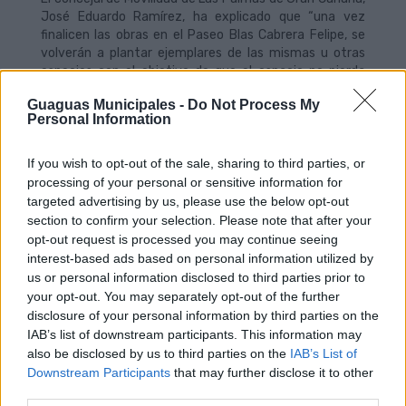
José Eduardo Ramírez, ha explicado que “una vez
finalicen las obras en el Paseo Blas Cabrera Felipe, se
volverán a plantar ejemplares de las mismas u otras
especies con el objetivo de que el espacio no pierda
masa arbórea y de configurar una calle más amable
Guaguas Municipales -
Do Not Process My
para el peatón, con zonas para disfrutar del paseo,
Personal Information
descansar o hacer deporte”.
En paralelo, avanzan las obras para la implantación del
If you wish to opt-out of the sale, sharing to third parties, or
nuevo sistema de transporte Bus Rapid Transit (BRT)
processing of your personal or sensitive information for
en el paseo Blas Cabrera Felipe. Los trabajos consisten
targeted advertising by us, please use the below opt-out
en el acondicionamiento de la vía para su uso peatonal
section to confirm your selection. Please note that after your
y la creación de un carril bici, además de la
opt-out request is processed you may continue seeing
configuración de la plataforma por la que circulará la
interest-based ads based on personal information utilized by
MetroGuagua.
us or personal information disclosed to third parties prior to
your opt-out. You may separately opt-out of the further
El nuevo sistema de transporte unirá la estación de
disclosure of your personal information by third parties on the
Hoya de La Plata y Manuel Becerra a través de un
IAB’s list of downstream participants. This information may
recorrido de 11,7 kilómetros a lo largo de la ciudad, con
also be disclosed by us to third parties on the
IAB’s List of
21 paradas y tres estaciones, contribuyendo así a
Downstream Participants
that may further disclose it to other
mejorar la comunicación con los diferentes barrios de la
third parties.
capital.