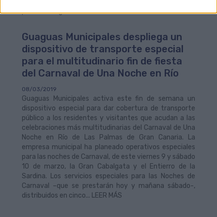
promover una alternativa fiable al transporte privado y
paliar la congestión de tráfico, intensifica... LEER MÁS
Guaguas Municipales despliega un
dispositivo de transporte especial
para el multitudinario fin de fiesta
del Carnaval de Una Noche en Río
08/03/2019
Guaguas Municipales activa este fin de semana un
dispositivo especial para dar cobertura de transporte
público a los residentes y visitantes que acudan a las
celebraciones más multitudinarias del Carnaval de Una
Noche en Río de Las Palmas de Gran Canaria. La
empresa municipal ha planeado operativos especiales
para las noches de Carnaval, de este viernes 9 y sábado
10 de marzo, la Gran Cabalgata y el Entierro de la
Sardina. Los servicios especiales para las Noches de
Carnaval –que se prestarán hoy y mañana sábado-,
distribuidos en cinco... LEER MÁS