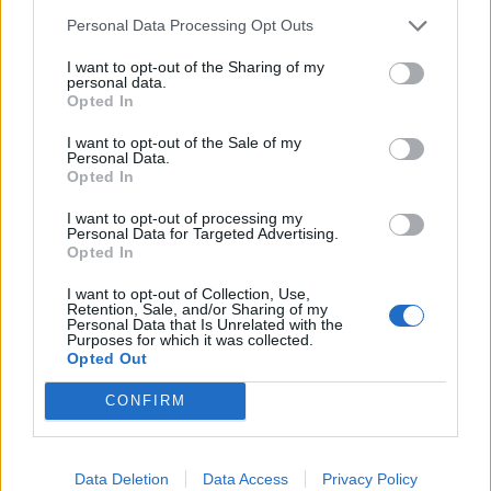
Personal Data Processing Opt Outs
I want to opt-out of the Sharing of my
personal data.
Opted In
I want to opt-out of the Sale of my
Personal Data.
Guaguas Municipales activa la línea
Opted In
especial Fútbol para el partido de
I want to opt-out of processing my
este domingo 17 entre la UD Las
Personal Data for Targeted Advertising.
Opted In
Palmas y Real Mallorca
I want to opt-out of Collection, Use,
15/03/2019
Retention, Sale, and/or Sharing of my
Guaguas Municipales despliega este domingo 17 de
Personal Data that Is Unrelated with the
Purposes for which it was collected.
marzo un dispositivo especial de transporte, a través
Opted Out
de intensificaciones de la línea ‘Fútbol’ con conexiones
desde la Plaza Manuel Becerra -en el Puerto- y la
CONFIRM
terminal de guaguas del Teatro, con motivo del partido
de Segunda División que enfrenta a la UD Las Palmas y
Real Mallorca, a partir de las 19:00 horas, en el Estadio
de Gran Canaria. La compañía municipal, al objeto de
Data Deletion
Data Access
Privacy Policy