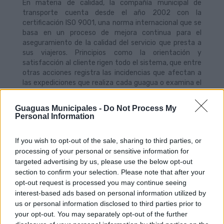
En materia de calidad, la compañía municipal de
transporte cuenta desde el año 2002 con la
certificación ISO 9001, una norma internacional que se
basa en un proceso de mejora continua para el
aseguramiento de la calidad del servicio que presta a
sus viajeros. Principios como la orientación y
satisfacción al cliente rigen todo el sistema, que entre
otras acciones registra las incidencias que afectan a
las expediciones que realiza cada guagua o examina el
cumplimiento de los horarios estipulados.
Guaguas Municipales -
Do Not Process My
En el apartado de sostenibilidad medioambiental, GM
Personal Information
obtuvo el
ISO 14001
en el año 2003. Con este
certificado, la compañía se compromete a contribuir a
If you wish to opt-out of the sale, sharing to third parties, or
la mejora de la movilidad en la ciudad midiendo los
processing of your personal or sensitive information for
efectos ocasionados por su actividad para
prevenir la
targeted advertising by us, please use the below opt-out
contaminación
, eliminar o
reducir al mínimo las
section to confirm your selection. Please note that after your
emisiones, vertidos y residuos,
mediante la
opt-out request is processed you may continue seeing
definición anual de objetivos alcanzables y medibles.
interest-based ads based on personal information utilized by
Además, los auditores de Bureau Veritas verificaron que
us or personal information disclosed to third parties prior to
los más de 10 residuos peligrosos derivados de la
your opt-out. You may separately opt-out of the further
actividad que llevan a cabo diariamente los operarios