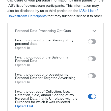
disclosure of your personal information by third parties on the
de mantenimiento se gestionan adecuadamente,
IAB’s list of downstream participants. This information may
cumpliendo los procesos e instrucciones de trabajo
also be disclosed by us to third parties on the
IAB’s List of
establecidos.
Downstream Participants
that may further disclose it to other
third parties.
Asimismo, se valoró positivamente las medidas que ha
llevado a cabo la compañía en relación a la prevención
Personal Data Processing Opt Outs
de riesgos laborales. La certificación OHSAS 18001, a la
que GM tuvo acceso en 2012, vela por la seguridad y
I want to opt-out of the Sharing of my
salud de los trabajadores en sus puestos de trabajo. En
personal data.
este caso, la empresa municipal cuenta con un sistema
Opted In
de
prevención e investigación de los accidentes
en carretera
.
I want to opt-out of the Sale of my
Personal Data.
Opted In
I want to opt-out of processing my
Personal Data for Targeted Advertising.
-COMUNICADO- Guaguas
Opted In
Municipales trasmite sus
condolencias por el accidente
I want to opt-out of Collection, Use,
Retention, Sale, and/or Sharing of my
ferroviario de Santiago de
Personal Data that Is Unrelated with the
Purposes for which it was collected.
Compostela
Opted Out