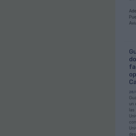
Ade
Pue
Avi
Gu
do
fa
op
Ca
28/
Gua
un 
la
Uni
con
Uni
des