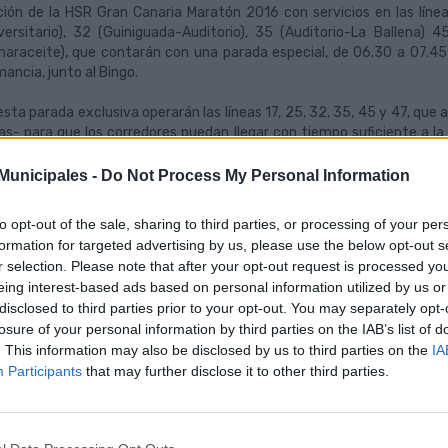
ción de la HSR Gran Canaria Maratón 2016 con servicios en las línea
versitario), 32 (Guiniguada-Auditorio), 35 (Auditorio-La Ballena)
araceite), que contarán con una parada especial, de 06.30 a 07.45 h
ancia, junto al Bingo.
esta parada exclusiva operarán las líneas 17, 25, 32, 35, 45 y 47, que 
as- para que los corredores puedan llegar con tiempo suficiente a la 
orno del Auditorio Alfredo Kraus. Estos servicios, una vez que llegu
pectivas cabeceras para seguir transportando hacia la calle Pavía
unicipales -
Do Not Process My Personal Information
etas y asistentes hasta que se decrete el inicio de la competición atlé
to opt-out of the sale, sharing to third parties, or processing of your per
guas Municipales, a través del Ayuntamiento de Las Palmas de Gran C
formation for targeted advertising by us, please use the below opt-out s
nsporte gratuito para las pruebas desde las 08:30 a 20:00 horas del
r selection. Please note that after your opt-out request is processed y
ingo 24 de enero. Los corredores de las diferentes carreras, par
eing interest-based ads based on personal information utilized by us or
camente su dorsal oficial al conductor. Esta promoción no se extienda
disclosed to third parties prior to your opt-out. You may separately opt-
losure of your personal information by third parties on the IAB’s list of
de las 07:45 hasta las 11.00 horas aproximadamente, la calle Indust
. This information may also be disclosed by us to third parties on the
IA
nsito de vehículos por el paso de los corredores, por lo que Guaguas Mu
Participants
that may further disclose it to other third parties.
te provisional para la maratón en la Plaza Mario César, en la confl
narteme.
artir de las 11:00 horas aproximadamente, según las instrucciones de la 