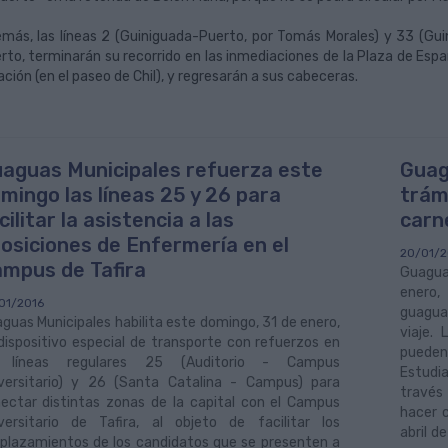
más, las líneas 2 (Guiniguada-Puerto, por Tomás Morales) y 33 (Guin
rto, terminarán su recorrido en las inmediaciones de la Plaza de Españ
ación (en el paseo de Chil), y regresarán a sus cabeceras.
aguas Municipales refuerza este
Guag
mingo las líneas 25 y 26 para
trám
cilitar la asistencia a las
carn
osiciones de Enfermería en el
20/01/2
mpus de Tafira
Guagua
enero,
01/2016
guagua
guas Municipales habilita este domingo, 31 de enero,
viaje.
dispositivo especial de transporte con refuerzos en
pueden 
s líneas regulares 25 (Auditorio - Campus
Estudi
versitario) y 26 (Santa Catalina - Campus) para
través 
ectar distintas zonas de la capital con el Campus
hacer 
versitario de Tafira, al objeto de facilitar los
abril d
plazamientos de los candidatos que se presenten a