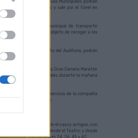
ces los vehículos de Guaguas Municipales podrán
ro comercial Las Arenas y salir por el túnel en
anización, la compañía municipal de transporte
comercial Las Arenas) al objeto de recoger a los
17, 25, 32, 35, 45 y 47.
ta el área de salida y meta del Auditorio, podrán
meta de alguna prueba de la Gran Canaria Maratón
vicios de Guaguas Municipales durante la mañana
 de salida.
s y modificaciones en el servicio de la compañía
ntas pruebas de la Maratón.
damentales de salida. Desde el casco antiguo, con
tar cerrado la posibilidad desde el Teatro; y desde
nuel Becerra-, con las líneas 24, 26, 45 y 47.