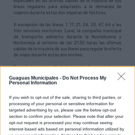
especiales en las últimas salidas de la mayoría de sus
líneas regulares para adaptarlos a la demanda de
viajeros durante estas dos vísperas de festivos.
A excepción de las líneas 7, 17, 21, 24, 33, 47, 64 y los
tres servicios nocturnos ‘Luna’, la compañía municipal
de transporte adelanta durante la Nochebuena y
Nochevieja al entorno de las 21:30 horas las últimas
salidas de la mayoría de sus líneas para regular la oferta
de viajes durante estas dos noches.
Durante la próxima Nochebuena, las líneas nocturnas
(Luna 1, Luna 2 y Luna 3) operarán con el mismo horario
Guaguas Municipales -
Do Not Process My
de viernes y sábado, a partir de las 22:45 horas, con
Personal Information
frecuencias de 30 minutos, mientras que las líneas 7,
17, 21, 24, 33, 47 y 64 mantendrán su oferta de horario
de medianoche. Por su parte, el 31 de diciembre se
If you wish to opt-out of the sale, sharing to third parties, or
refuerzan las líneas Luna con una frecuencia de 20
processing of your personal or sensitive information for
minutos.
targeted advertising by us, please use the below opt-out
section to confirm your selection. Please note that after your
opt-out request is processed you may continue seeing
interest-based ads based on personal information utilized by