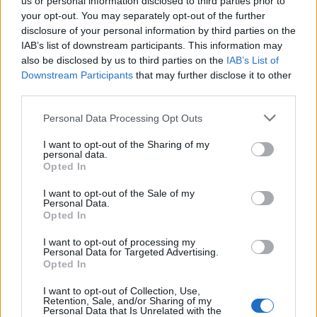
us or personal information disclosed to third parties prior to
Guaguas Municipales ofrece
your opt-out. You may separately opt-out of the further
transporte gratuito a los
disclosure of your personal information by third parties on the
participantes de la San Silvestre
IAB’s list of downstream participants. This information may
also be disclosed by us to third parties on the
IAB’s List of
28/12/2019
Downstream Participants
that may further disclose it to other
El Ayuntamiento de Las Palmas de Gran Canaria y la
third parties.
empresa pública Guaguas Municipales han llegado, un
año más, a un acuerdo para que los participantes de la
Personal Data Processing Opt Outs
San Silvestre 2019 puedan acceder gratuitamente al
servicio de transporte público de la ciudad. Los inscritos
I want to opt-out of the Sharing of my
únicamente tendrán que enseñar el dorsal de la carrera
personal data.
a los conductores para trasladarse en las guaguas
Opted In
municipales a partir de las 14:00 y hasta las 20:30
horas del día que se celebra la prueba, el próximo 31 de
I want to opt-out of the Sale of my
Personal Data.
diciembre. Esto supone el transporte desde una hora y...
Opted In
LEER MÁS
I want to opt-out of processing my
Personal Data for Targeted Advertising.
Guaguas Municipales despliega el
Opted In
servicio especial Fútbol para el
partido entre la UD Las Palmas y
I want to opt-out of Collection, Use,
Retention, Sale, and/or Sharing of my
Rayo Vallecano
Personal Data that Is Unrelated with the