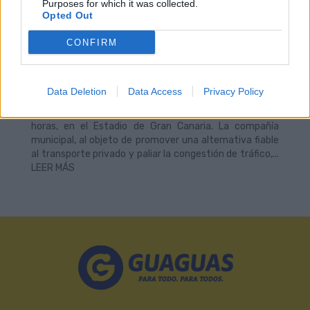
Purposes for which it was collected.
Opted Out
20/12/2019
Guaguas Municipales despliega este sábado 21 de
CONFIRM
diciembre un dispositivo especial de transporte, a
través de intensificaciones de la línea ‘Fútbol’ con
conexiones desde la Plaza Manuel Becerra -en el
Puerto- y la terminal de guaguas del Teatro, con
Data Deletion
Data Access
Privacy Policy
motivo del partido de Segunda División que enfrenta a
la UD Las Palmas y Rayo Vallecano a partir de las 17:00
horas, en el Estadio de Gran Canaria. La compañía
municipal, al objeto de promover una alternativa fiable
al transporte privado y paliar la congestión de tráfico,...
LEER MÁS