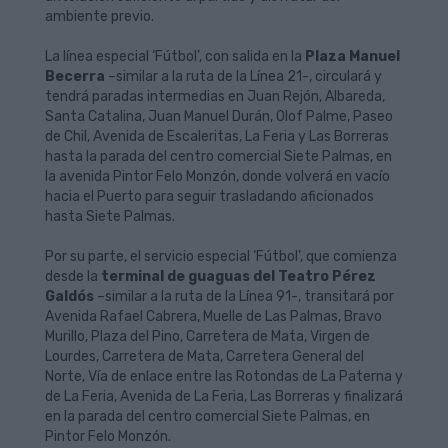
ambiente previo.
La línea especial ‘Fútbol’, con salida en la
Plaza Manuel
Becerra
–similar a la ruta de la Línea 21-, circulará y
tendrá paradas intermedias en Juan Rejón, Albareda,
Santa Catalina, Juan Manuel Durán, Olof Palme, Paseo
de Chil, Avenida de Escaleritas, La Feria y Las Borreras
hasta la parada del centro comercial Siete Palmas, en
la avenida Pintor Felo Monzón, donde volverá en vacío
hacia el Puerto para seguir trasladando aficionados
hasta Siete Palmas.
Por su parte, el servicio especial ‘Fútbol’, que comienza
desde la
terminal de guaguas del Teatro Pérez
Galdós
–similar a la ruta de la Línea 91-, transitará por
Avenida Rafael Cabrera, Muelle de Las Palmas, Bravo
Murillo, Plaza del Pino, Carretera de Mata, Virgen de
Lourdes, Carretera de Mata, Carretera General del
Norte, Vía de enlace entre las Rotondas de La Paterna y
de La Feria, Avenida de La Feria, Las Borreras y finalizará
en la parada del centro comercial Siete Palmas, en
Pintor Felo Monzón.