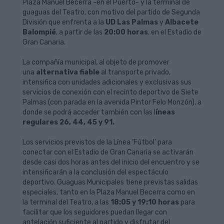
Plaza Manuel Becerra -en el Puerto- y la terminal de
guaguas del Teatro, con motivo del partido de Segunda
División que enfrenta a la
UD Las Palmas
y
Albacete
Balompié
, a partir de las
20:00 horas
, en el Estadio de
Gran Canaria.
La compañía municipal, al objeto de promover
una
alternativa fiable
al transporte privado,
intensifica con unidades adicionales y exclusivas sus
servicios de conexión con el recinto deportivo de Siete
Palmas (con parada en la avenida Pintor Felo Monzón), a
donde se podrá acceder también con las l
íneas
regulares 26, 44, 45 y 91.
Los servicios previstos de la Línea ‘Fútbol’ para
conectar con el Estadio de Gran Canaria se activarán
desde casi dos horas antes del inicio del encuentro y se
intensificarán a la conclusión del espectáculo
deportivo. Guaguas Municipales tiene previstas salidas
especiales, tanto en la Plaza Manuel Becerra como en
la terminal del Teatro, a las
18:05 y 19:10 horas
para
facilitar que los seguidores puedan llegar con
antelación suficiente al partido y disfrutar del