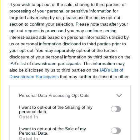
If you wish to opt-out of the sale, sharing to third parties, or
processing of your personal or sensitive information for
targeted advertising by us, please use the below opt-out
Guaguas Municipales propone a los
section to confirm your selection. Please note that after your
viajeros de la Línea 25 adentrarse
opt-out request is processed you may continue seeing
en el universo de la Bauhaus a
interest-based ads based on personal information utilized by
través del proyecto Arquiguaguas
us or personal information disclosed to third parties prior to
your opt-out. You may separately opt-out of the further
01/10/2019
disclosure of your personal information by third parties on the
Guaguas Municipales propone a sus viajeros de la Línea
IAB’s list of downstream participants. This information may
25 (Auditorio-Campus Universitario) adentrarse en el
also be disclosed by us to third parties on the
IAB’s List of
universo centenario de la Bauhaus, la escuela alemana
Downstream Participants
that may further disclose it to other
de arquitectura, diseño, artesanía y arte, precursora del
third parties.
Movimiento Moderno y del Racionalismo, que se pone de
relieve a través del proyecto Arquiguaguas, donde se
Personal Data Processing Opt Outs
conjuga con el 30 aniversario de la fundación de la
Universidad de Las Palmas de Gran Canaria (ULPGC).
I want to opt-out of the Sharing of my
La compañía municipal, como en ediciones anteriores,
personal data.
potencia el conocimiento de la ciudad y su patrimonio...
Opted In
LEER MÁS
I want to opt-out of the Sale of my
Personal Data.
El Ayuntamiento avanza las obras
Opted In