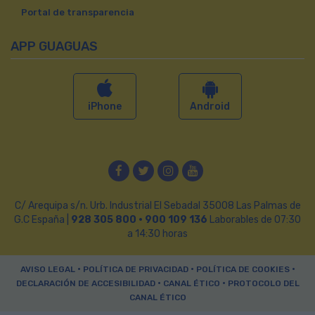
Portal de transparencia
APP GUAGUAS
iPhone
Android
Facebook
Twitter
Instagram
YouTube
C/ Arequipa s/n. Urb. Industrial El Sebadal 35008 Las Palmas de
G.C España |
928 305 800 · 900 109 136
Laborables de 07:30
a 14:30 horas
•
•
•
AVISO LEGAL
POLÍTICA DE PRIVACIDAD
POLÍTICA DE COOKIES
•
•
DECLARACIÓN DE ACCESIBILIDAD
CANAL ÉTICO
PROTOCOLO DEL
CANAL ÉTICO