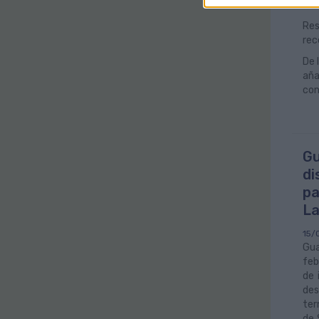
nav
Res
rec
De 
aña
con
Gu
di
pa
La
15/
Gua
feb
de 
des
ter
de 