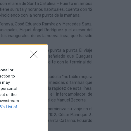
con el área de Santa Catalina – Puerto en ambos
iene su ruta y horarios habituales, cuenta con 12
coincidiendo con la hora punta de la mañana.
o-Tenoya, José Eduardo Ramírez y Mercedes Sanz,
cipales, Miguel Ángel Rodríguez y el asesor del
ctos inaugurales de esta nueva línea, que ha sido
n de origen a destino, de punta a punta. El viaje
mírez, al tiempo que ha señalado que Guaguas
rés que conecte Tamaraceite con la terminal del
sonal or
ection to
, Mercedes Sanz, ha destacado la “notable mejora
ou may
os de trabajo, a consultas médicas o familias que
 personal
a estarán satisfechos por la rapidez de esta línea.
os ha trasladado desde el Intercambiador de
out of the
nz a su llegada a la terminal de Manuel Becerra.
 downstream
B’s List of
e las 6:30 horas, la X47 comienza su viaje en el
ésar Manrique frente al 102, César Manrique 3,
Naval, Intercambiador de Santa Catalina, Eduardo
 (Puerto).