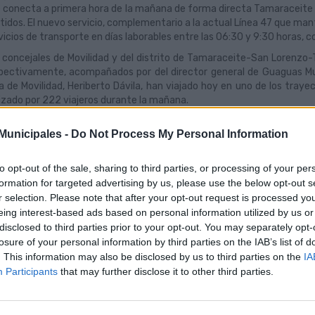
 conecta a primera hora de la mañana de forma directa Tamaraceite 
tidos. El nuevo servicio, complementario a la actual Línea 47 que mant
vicios de transporte en días laborables entre las 06:30 y 9:30 horas, 
 concejales de Movilidad y del distrito de Tamaraceite-San Lorenz
pectivamente, acompañados por del director general de Guaguas Muni
a de Movilidad, Heriberto Dávila, han viajado hoy en uno de los traye
lizado por 222 viajeros durante la mañana.
pone un ahorro considerable de tiempo para aquellos vecinos que viaje
unicipales -
Do Not Process My Personal Information
acorta unos 30 minutos y resulta más cómodo”, ha precisado Ra
icipales tiene previsto poner en marcha en primavera otra línea exp
tro Pérez Galdós.
to opt-out of the sale, sharing to third parties, or processing of your per
formation for targeted advertising by us, please use the below opt-out s
 su parte, la concejala del distrito Tamaraceite-San Lorenzo-Tenoya
r selection. Please note that after your opt-out request is processed y
 transporte” para aquellos vecinos del distrito que acuden a sus puest
eing interest-based ads based on personal information utilized by us or
van a sus hijos al colegio en la zona Santa Catalina - Puerto. “Sin dud
 hemos comprobado la eficacia de este servicio exprés, que n
disclosed to third parties prior to your opt-out. You may separately opt-
araceite al Puerto en la mitad del tiempo habitual”, ha subrayado Sa
losure of your personal information by third parties on the IAB’s list of
. This information may also be disclosed by us to third parties on the
IA
de Tamaraceite, donde tiene siete salidas cada media hora a partir d
Participants
that may further disclose it to other third parties.
ercambiador y tiene paradas en Pepe Dámaso 43, Pepe Dámaso 17, C
a y López 85, Mesa y López (centro de salud de Alcaravaneras), Base 
ot frente al 5, Agustín Millares Sall (edificio Mapfre) y Manuel Becerra