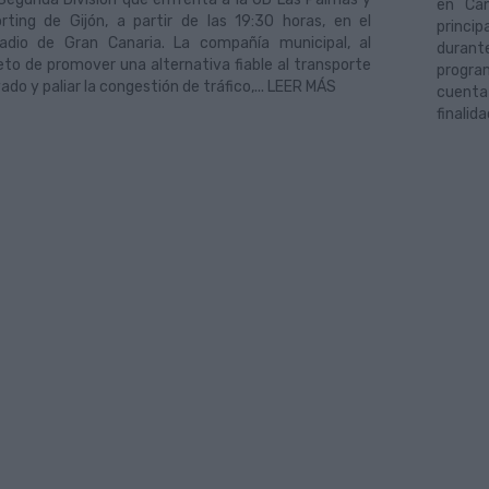
en Can
rting de Gijón, a partir de las 19:30 horas, en el
princi
adio de Gran Canaria. La compañía municipal, al
durant
eto de promover una alternativa fiable al transporte
progra
vado y paliar la congestión de tráfico,... LEER MÁS
cuenta
finalid