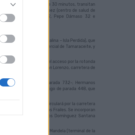
7:15 con una frecuencia de 30 minutos, transitan
rán (Galicia), Mesa y López (centro de salud de
rique 88, Pepe Dámaso 12, Pepe Dámaso 32 e
n la Línea 44 (Santa Catalina – Isla Perdida), que
e transporte al área comercial de Tamaraceite, y
- Islas Perdida, a partir del acceso por la rotonda
Santana, carretera de San Lorenzo, carretera de
C Alisios) -código de parada 732-; Hermanos
ueva de San Lorenzo -código de parada 448, que
.
del Ovejero, la Línea 44 circulará por la carretera
a y rotonda de Lomo Los Frailes. Se incorporan
de parada 727- y Hermanos Domínguez Santana
ido hasta el muelle Nelson Mandela (terminal de la