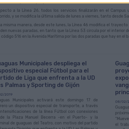
iera Armas), al tiempo que se añade una salida más desde la Zona Portu
pecto a la Línea 26, todos los servicios finalizarán en el Campus un
orrido, y se modifica la última salida de lunes a viernes, tanto desde
la misma manera, desde este lunes, la Línea 46 modifica el trayecto 
den nuevas paradas, en tanto que la Línea 53 circula por el interior d
 código 516 en la Avenida Marítima por las dos paradas que hay en el b
aguas Municipales despliega el
Guag
spositivo especial Fútbol para el
proy
rtido de Liga que enfrenta a la UD
expo
s Palmas y Sporting de Gijón
vangu
princ
02/2019
guas Municipales activará este domingo 17 de
08/02/
rero un dispositivo especial de transporte, a través
Guaguas
intensificaciones de la línea Fútbol con conexiones
próxim
de la Plaza Manuel Becerra -en el Puerto- y la
“Mueve 
minal de guaguas del Teatro, con motivo del partido
el tra
Segunda División que enfrenta a la UD Las Palmas y