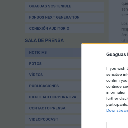
que
GUAGUAS SOSTENIBLE
sen
ser
FONDOS NEXT GENERATION
Los
CONEXIÓN AUDITORIO
res
áre
SALA DE PRENSA
uti
“Su
NOTICIAS
Guaguas M
se 
Mun
FOTOS
Tea
If you wish 
sensitive in
VÍDEOS
Por
confirm you
del
PUBLICACIONES
continue se
lle
Hoy
information 
IDENTIDAD CORPORATIVA
Tam
further disc
participants
Des
CONTACTO PRENSA
Downstream 
Int
Mes
VIDEOPODCAST
Ben