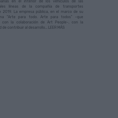
arias en el interior de los vehículos de las
pales líneas de la compañía de transportes
e 2019. La empresa pública, en el marco de su
ma “Arte para todo. Arte para todos” –que
 con la colaboración de Art People-, con la
ad de contribuir al desarrollo... LEER MÁS