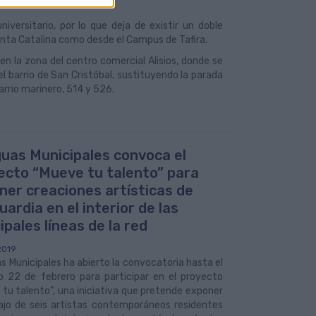
aria, a las 9:30 horas.
iversitario, por lo que deja de existir un doble
 Santa Catalina como desde el Campus de Tafira.
en la zona del centro comercial Alisios, donde se
el barrio de San Cristóbal, sustituyendo la parada
arrio marinero, 514 y 526.
uas Municipales convoca el
ecto “Mueve tu talento” para
ner creaciones artísticas de
ardia en el interior de las
ipales líneas de la red
2019
 Municipales ha abierto la convocatoria hasta el
o 22 de febrero para participar en el proyecto
tu talento”, una iniciativa que pretende exponer
bajo de seis artistas contemporáneos residentes