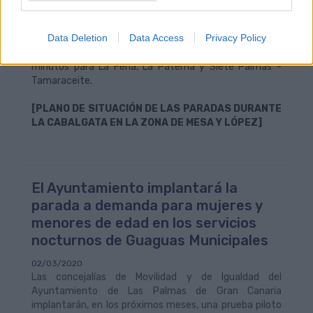
Estado del Servicio en página web de la empresa
. Las
líneas especiales tendrán una frecuencia de paso
Data Deletion
Data Access
Privacy Policy
aproximado de 10 minutos, en el caso de San José -
Hoya de la Plata y de Ciudad Alta; y de entre 15 y 20
minutos para La Feria, La Paterna y Siete Palmas -
Tamaraceite.
[PLANO DE SITUACIÓN DE LAS PARADAS DURANTE
LA CABALGATA EN LA ZONA DE MESA Y LÓPEZ]
El Ayuntamiento implantará la
parada a demanda para mujeres y
menores de edad en los servicios
nocturnos de Guaguas Municipales
02/03/2020
Las concejalías de Movilidad y de Igualdad del
Ayuntamiento de Las Palmas de Gran Canaria
implantarán, en los próximos meses, una prueba piloto