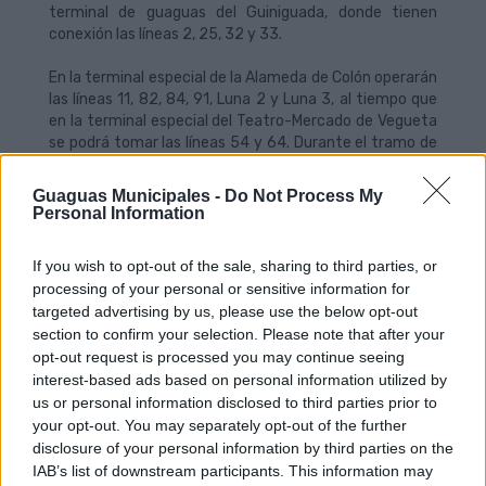
terminal de guaguas del Guiniguada, donde tienen
conexión las líneas 2, 25, 32 y 33.
En la terminal especial de la Alameda de Colón operarán
las líneas 11, 82, 84, 91, Luna 2 y Luna 3, al tiempo que
en la terminal especial del Teatro-Mercado de Vegueta
se podrá tomar las líneas 54 y 64. Durante el tramo de
la Gran Cabalgata, los clientes de la Línea 7 dispondrán
de la parada referencia en la calle Bernardino Correa
Guaguas Municipales -
Do Not Process My
Viera, frente al centro de salud de Triana, mientras que
Personal Information
los viajeros de la Línea 70 la tendrán frente al número
13 de la misma calle.
If you wish to opt-out of the sale, sharing to third parties, or
processing of your personal or sensitive information for
Para el Entierro de la Sardina y Cabalgata Infantil,
targeted advertising by us, please use the below opt-out
actos previstos para el domingo 1 de marzo, Guaguas
section to confirm your selection. Please note that after your
Municipales aplicará un plan de desvíos desde primera
opt-out request is processed you may continue seeing
hora de la tarde hasta la finalización de la quema de la
interest-based ads based on personal information utilized by
Sardina en la Playa de Las Canteras, al tiempo que
us or personal information disclosed to third parties prior to
reforzará las líneas de conexión con las áreas del
Puerto y Santa Catalina.
your opt-out. You may separately opt-out of the further
disclosure of your personal information by third parties on the
Servicios especiales para eventos nocturnos
IAB’s list of downstream participants. This information may