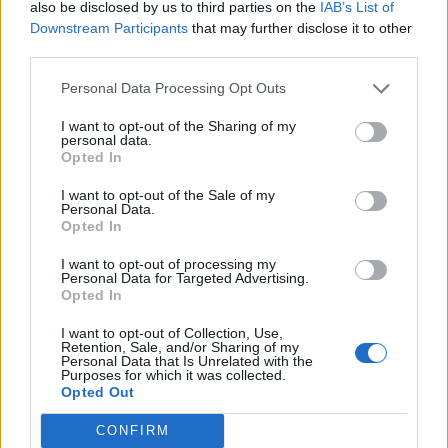
also be disclosed by us to third parties on the
IAB’s List of
Los servicios especiales, distribuidos en cinco líneas
Downstream Participants
that may further disclose it to other
exclusivas, para los eventos nocturnos del último fin de
third parties.
semana de Carnaval –que se prestarán este viernes 28
(celebración de la gala Drag Queen) y sábado 29 de
Personal Data Processing Opt Outs
febrero- conectarán todos los distritos de la capital
grancanaria con el Parque de Santa Catalina, lugar que
I want to opt-out of the Sharing of my
personal data.
dispondrá de una terminal de llegada y salida específica
Opted In
en la rambla de Simón Bolívar (Parque Blanco).
I want to opt-out of the Sale of my
Las cinco líneas especiales –con trayecto de ida y
Personal Data.
vuelta- son: 1) Las Rehoyas-Schamann-Escaleritas-
Opted In
Carnaval; 2) Tamaraceite-Siete Palmas-Carnaval; 3)
Hoya de la Plata-Vegueta-Triana-Carnaval; 4) La Feria-
I want to opt-out of processing my
Personal Data for Targeted Advertising.
Carnaval; y 5) La Paterna-Carnaval. A partir de las
Opted In
03:30 horas, una vez terminados los eventos en la
zona de ocio se realizará la operativa de evacuación,
I want to opt-out of Collection, Use,
con salida desde la misma Terminal del Carnaval, donde
Retention, Sale, and/or Sharing of my
Personal Data that Is Unrelated with the
se ha habilitado una taquilla para adquirir los billetes y
Purposes for which it was collected.
bonos.
Opted Out
La ubicación de las paradas de las líneas especiales, en
CONFIRM
ambos sentidos, se pueden consultar en la
sección de