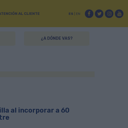
Facebook
Twitter
Instag
Yo
ATENCIÓN AL CLIENTE
ES
|
EN
¿A DÓNDE VAS?
la al incorporar a 60
tre