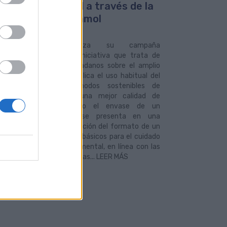
able en la ciudad a través de la
aña Guaguacetamol
2022
uas Municipales lanza su campaña
cetamol, una singular iniciativa que trata de
 la atención de los ciudadanos sobre el amplio
o de beneficios que implica el uso habitual del
porte público y los modos sostenibles de
zamiento para lograr una mejor calidad de
Guaguacetamol, simulando el envase de un
amento convencional, se presenta en una
la que contiene una imitación del formato de un
cto que ofrece consejos básicos para el cuidado
alud tanto física como mental, en línea con las
daciones ofrecidas por las... LEER MÁS