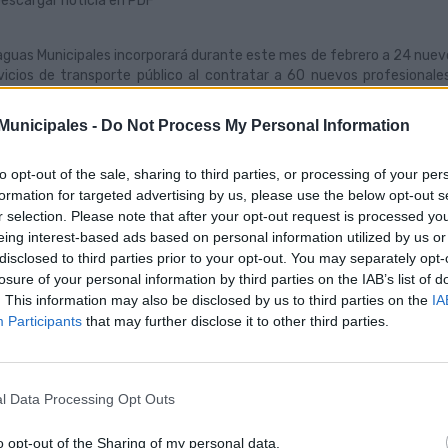
escargar noticia en PDF
guas Municipales incorporará durante este mes de febrero a 24 nuevos
vicios de transporte público al contratar a 60 nuevos profesional
ceden de la bolsa de trabajo formada por los 173 aspirantes con m
currieron más de 1.100 candidatos.
unicipales -
Do Not Process My Personal Information
concejal de Movilidad de Las Palmas de Gran Canaria y presidente del 
é Eduardo Ramírez, acompañado por el director general de la compañía
to opt-out of the sale, sharing to third parties, or processing of your per
nvenida a los 12 primeros conductores-perceptores de la nueva remes
formation for targeted advertising by us, please use the below opt-out s
tacado que “ya son guagüeros y tienen un importante compromiso”
r selection. Please note that after your opt-out request is processed y
que “representan a una empresa que es punta de lanza en la movilidad 
eing interest-based ads based on personal information utilized by us or
 estos 24 nuevos refuerzos, que se suman a los 36 profesionales ya c
disclosed to third parties prior to your opt-out. You may separately opt-
icipal de transporte eleva su dotación de personal al objeto de cubrir
losure of your personal information by third parties on the IAB’s list of
ducido desde 2020, cuando se agotó la anterior bolsa de empleo
. This information may also be disclosed by us to third parties on the
IA
imizar su oferta de servicios a los clientes.
Participants
that may further disclose it to other third parties.
l Data Processing Opt Outs
 nuevos conductores inician el
Guag
oceso de incorporación a Guaguas
cons
o opt-out of the Sharing of my personal data.