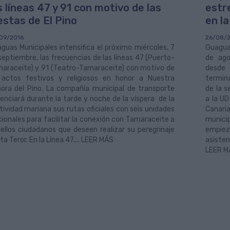
s líneas 47 y 91 con motivo de las
estr
estas de El Pino
en l
09/2016
26/08/
guas Municipales intensifica el próximo miércoles, 7
Guagua
septiembre, las frecuencias de las líneas 47 (Puerto-
de ago
araceite) y 91 (Teatro-Tamaraceite) con motivo de
desde 
 actos festivos y religiosos en honor a Nuestra
termin
ora del Pino. La compañía municipal de transporte
de la s
enciará durante la tarde y noche de la víspera de la
a la U
tividad mariana sus rutas oficiales con seis unidades
Canari
cionales para facilitar la conexión con Tamaraceite a
munici
ellos ciudadanos que deseen realizar su peregrinaje
empiez
ta Teror. En la Línea 47,... LEER MÁS
asisten
LEER M