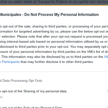
ratar su visión sobre el Transporte Público en la capital con motiv
ebrar entre el 16 y 25 de septiembre en la ciudad.
unicipales -
Do Not Process My Personal Information
concurso se organiza en dos categorías: mejor fotografía con cámara 
finalidad del certamen es que sus participantes reflejen su interpr
orarán las fotografías sobre transporte sostenible y la intermoda
to opt-out of the sale, sharing to third parties, or processing of your per
ilidad, además de imágenes cotidianas en cualquiera de los itinerari
formation for targeted advertising by us, please use the below opt-out s
drán consideración aquellos trabajos que retraten el trabajo del
r selection. Please note that after your opt-out request is processed y
tantáneas que reflejen valores de convivencia entre usuarios de disti
eing interest-based ads based on personal information utilized by us or
disclosed to third parties prior to your opt-out. You may separately opt-
plazo de entrega de los trabajos concluye el viernes 30 de septiemb
losure of your personal information by third parties on the IAB’s list of
ibirán un cheque regalo valorado en 400 euros, un Bono Fácil sin
. This information may also be disclosed by us to third parties on the
IA
ulgación de sus obras en los canales de comunicación de la empresa. 
Participants
that may further disclose it to other third parties.
cheque regalo de 250 euros, además de viajes en BonoGuagua, y a los 
os.
re los participantes sin premios, se sortearán varios cursos de iniciac
aborador del certamen.
l Data Processing Opt Outs
 miembros del jurado elegirán las tres fotografías finalistas en cada 
o opt-out of the Sharing of my personal data.
ina web de Guaguas Municipales, en los perfiles de las redes sociale
In
el Intercambiador de Santa Catalina y otras dependencias municipales
o opt-out of the Sale of my Personal Data.
más, como novedad en esta edición, una de las fotografías finalistas