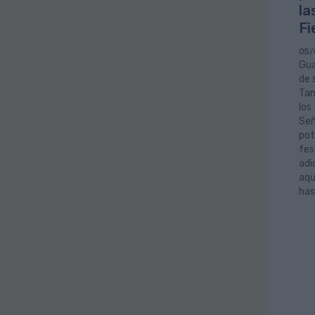
la
Fi
05/
Gua
de 
Tam
los
Señ
pot
fes
adi
aqu
has