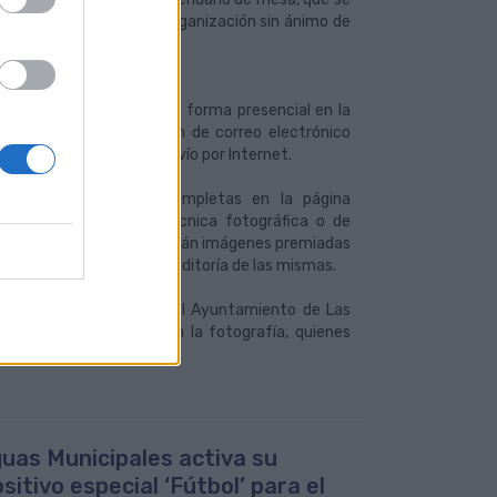
do será destinado a una organización sin ánimo de
el 30 de septiembre-: de forma presencial en la
) o través de la dirección de correo electrónico
 se podrá utilizar el envío por Internet.
 se pueden consultar completas en la página
es válida cualquier técnica fotográfica o de
el contrario, no se aceptarán imágenes premiadas
señal que evidencie la auditoría de las mismas.
drá por representantes del Ayuntamiento de Las
ientes relacionados con la fotografía, quienes
s.
uas Municipales activa su
sitivo especial ‘Fútbol’ para el