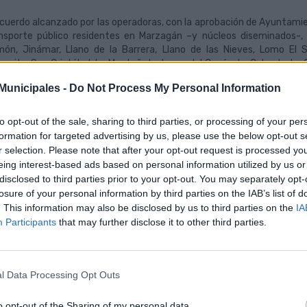
acuerdo alcanzado por las operadoras, con la aprobación de Ayuntamien
nsporte público residentes en Marzagán –y núcleos diseminados-
ón, Jinámar, Llano de la Barrera, Llano de las Nieves, Lomo El
garita, San Cristóbal, La Montañeta, Lomo del Capón, La Calzada, La Can
ario, Cuevas Blancas, Los Giles, Cañada Honda, Casa Ayala, Costa Aya
unicipales -
Do Not Process My Personal Information
era, Llanos de Marrero, Bco. Tamaraceite, Jacomar, Bco. Las Majadilla
ones, Llano de las Mozas, Finca del Canónigo, Almatriche Alto, Lomo del
gonal Bajo, El Zardo, Fuente Morales, Maipez, La Herradura, La Dehes
to opt-out of the sale, sharing to third parties, or processing of your per
nos de María Rivera, Lomo Corcobado, Masapez, La Milagrosa, La Palma
formation for targeted advertising by us, please use the below opt-out s
é del Álamo, Siete Puertas – y sus núcleos diseminados-.
r selection. Please note that after your opt-out request is processed y
eing interest-based ads based on personal information utilized by us or
 usuarios, tras el preceptivo registro, recibirán una tarjeta específi
disclosed to third parties prior to your opt-out. You may separately opt-
nología inteligente que permita su utilización en las canceladora
losure of your personal information by third parties on the IAB’s list of
cionará como una tarjeta monedero respetando la tarifa vigente en e
. This information may also be disclosed by us to third parties on the
IA
taja de que se puede recargar hasta un máximo de 50 euros.
Participants
that may further disclose it to other third parties.
 recargas se pueden realizar en las oficinas de Guaguas Municipales, 
ital. Y como es norma desde marzo de 2013 en Guaguas Municipales, el
nsbordo gratuito por cada viaje (incluido en las propias líneas d
l Data Processing Opt Outs
erdo).
o opt-out of the Sharing of my personal data.