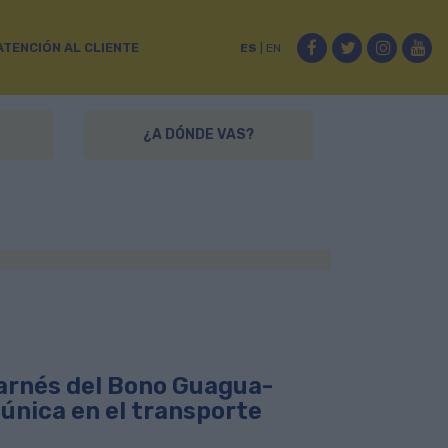
Facebook
Twitter
Instag
Yo
ATENCIÓN AL CLIENTE
ES
|
EN
¿A DÓNDE VAS?
arnés del Bono Guagua-
 única en el transporte