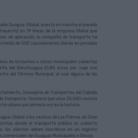
nado Guagua-Global, puesto en marcha el pasado
 trayecto) en 19 líneas de la empresa Global que
eses de aplicación, la compañía de transporte ha
a media de 500 cancelaciones diarias en jornadas
cinos de los barrios o zonas municipales cubiertas
rifa del BonoGuagua (0,85 euros por viaje con
tro del Término Municipal, al usar alguna de las
untamiento, Consejería de Transportes del Cabildo
s de transporte, favorece que unos 35.000 vecinos
te urbano por primera vez en la historia.
gua-Global a los vecinos de Las Palmas de Gran
retas donde el transporte público es cubierto
, los clientes deben inscribirse en un registro
nas comerciales de Guaguas Municipales o Gexco.