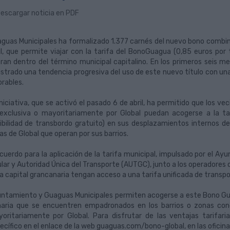
escargar noticia en PDF
guas Municipales ha formalizado 1.377 carnés del nuevo bono combi
il, que permite viajar con la tarifa del BonoGuagua (0,85 euros por
ran dentro del término municipal capitalino. En los primeros seis m
istrado una tendencia progresiva del uso de este nuevo título con un
orables.
iniciativa, que se activó el pasado 6 de abril, ha permitido que los ve
exclusiva o mayoritariamente por Global puedan acogerse a la ta
ibilidad de transbordo gratuito) en sus desplazamientos internos den
eas de Global que operan por sus barrios.
acuerdo para la aplicación de la tarifa municipal, impulsado por el Ay
ular y Autoridad Única del Transporte (AUTGC), junto a los operadore
la capital grancanaria tengan acceso a una tarifa unificada de transpor
ntamiento y Guaguas Municipales permiten acogerse a este Bono Gua
aria que se encuentren empadronados en los barrios o zonas conc
oritariamente por Global. Para disfrutar de las ventajas tarifarias
ecífico en el enlace de la web guaguas.com/bono-global, en las ofici