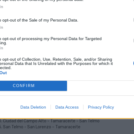
tarifa del Bono Guagua-Global, que se aplica únicamente en líneas es
In
icados, es sólo válida para los desplazamientos en los límites del munici
 Las Palmas de GC- Mogán (para los vecinos de San Cristóbal)
o opt-out of the Sale of my Personal Data.
 Las Palmas de GC – Telde (para los vecinos de Cuesta Ramón)
In
 Las Palmas de GC - La Montañeta (para los vecinos de San Cristóbal)
 Tafira Alta - Las Palmas de GC (para los vecinos de San Cristóbal)
to opt-out of processing my Personal Data for Targeted
ing.
 Las Palmas de GC – Ramblas de Jinámar
In
. San Telmo - Arucas (para los vecinos de Tenoya)
. San Telmo - Teror. (para los vecinos de El Toscón)
o opt-out of Collection, Use, Retention, Sale, and/or Sharing
. Las Mesas - Tamaraceite - San Telmo
ersonal Data that Is Unrelated with the Purposes for which it
. Lomo Los Frailes-San Telmo
lected.
Out
. San Telmo - San José del Álamo - Teror
. Tenoya - Los Giles - El Rincon - Santa Catalina
. Las Palmas de GC - San Mateo (desde o hasta Tafira, para los vecinos
CONFIRM
. Las Palmas de GC - La Calzada
. Santa Brigida - San Mateo (desde o hasta Tafira, para vecinos de Taf
. Las Palmas de GC - El Fondillo
Data Deletion
Data Access
Privacy Policy
. San Telmo - Los Giles - Ladera Alta - El Rincon - Sta Catalina
. Las Mesas - Los Giles - Santa Catalina
. Ciudad del Campo Alto - Tamaraceite - San Telmo
. San Telmo - San Lorenzo – Tamaraceite