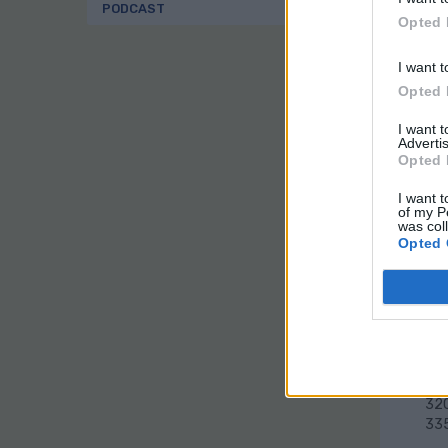
La 
PODCAST
Opted 
ind
01.
I want t
12.
Opted 
57.
58.
I want 
Advertis
59.
Opted 
205
216
I want t
223
of my P
224
was col
Opted 
229
233
301
302
303
313
317
319
320
335