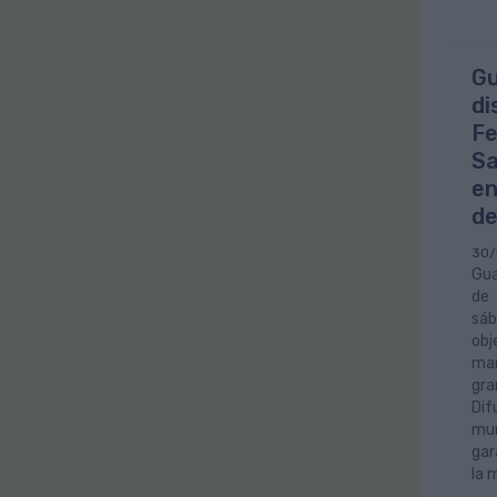
Gu
di
Fe
Sa
en
de
30/
Gua
de 
sáb
obj
man
gra
Dif
mun
gar
la 