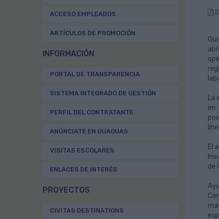
D
ACCESO EMPLEADOS
ARTÍCULOS DE PROMOCIÓN
Gua
abr
INFORMACIÓN
ope
reg
PORTAL DE TRANSPARENCIA
lab
SISTEMA INTEGRADO DE GESTIÓN
La 
en 
PERFIL DEL CONTRATANTE
pos
lín
ANÚNCIATE EN GUAGUAS
El 
VISITAS ESCOLARES
Ins
de 
ENLACES DE INTERÉS
Ayu
PROYECTOS
Can
may
CIVITAS DESTINATIONS
esp