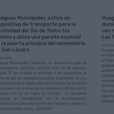
aguas Municipales activa un
Guag
spositivo de transporte para la
domin
stividad del Día de Todos los
con 
ntos y ubica una parada especial
Las P
 la puerta principal del cementerio
23/10/2
 San Lázaro
Guaguas
octubre
10/2015
la Plaz
guas Municipales habilitará un dispositivo especial
guagua
transporte colectivo durante este fin de semana,
enfren
ado 31 de octubre y domingo 1 de noviembre, al
Estadio
eto de que los ciudadanos puedan trasladarse de una
compa
era cómoda y rápida a los cementerios de la capital
alterna
ncanaria con motivo de la celebración del Día de los
seis un
untos y el Día de Todos los Santos. La compañía
deport
icipal, en coordinación con el Ayuntamiento,
Palmas)
antiza una adecuada oferta de transporte público y
máxima fluidez en los... LEER MÁS