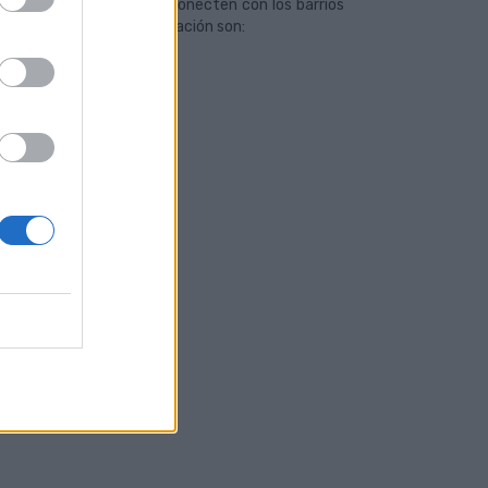
pecíficas de Global que conecten con los barrios
pio. Las 19 líneas de aplicación son:
 de Tafira)
ira)