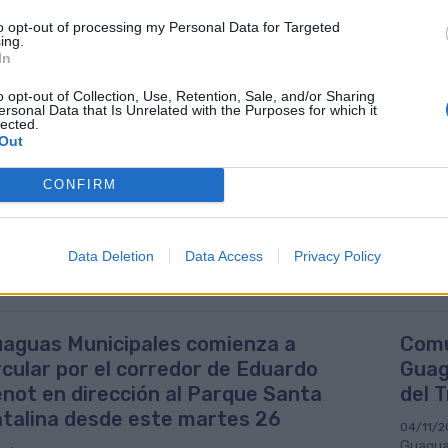
riente del Consistorio y otros 3,7 millones se incorporan para la adq
dos Next Generation.
to opt-out of processing my Personal Data for Targeted
ing.
aportación del Ayuntamiento capitalino posibilita presentar un p
In
rementos de costes que están afectando al sector, derivado del alza 
dito con el Banco Europeo de Inversiones, BEI, que posibilita el desarr
o opt-out of Collection, Use, Retention, Sale, and/or Sharing
ersonal Data that Is Unrelated with the Purposes for which it
lected.
presupuesto de Guaguas Municipales contempla que la aportación de l
Out
cifre para este curso en 22,3 millones de euros, destinados de maner
tenimiento de la Oferta Básica de Servicio Público.
CONFIRM
Data Deletion
Data Access
Privacy Policy
aguas Municipales comienza a
Comu
rcular por el corredor de Eduardo
Guag
not en dirección al Parque Santa
del 
talina desde este martes 26
04/11/2
Guaguas