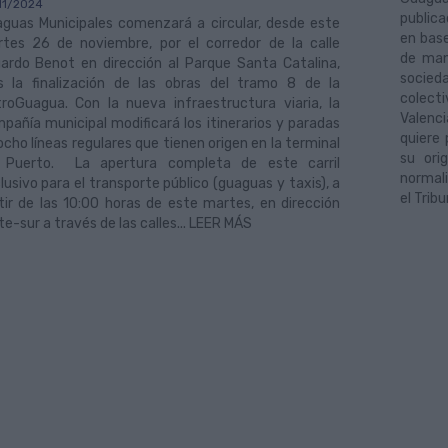
11/2024
publica
guas Municipales comenzará a circular, desde este
en base
tes 26 de noviembre, por el corredor de la calle
de man
ardo Benot en dirección al Parque Santa Catalina,
socied
s la finalización de las obras del tramo 8 de la
colecti
roGuagua. Con la nueva infraestructura viaria, la
Valenci
pañía municipal modificará los itinerarios y paradas
quiere 
ocho líneas regulares que tienen origen en la terminal
su ori
 Puerto. La apertura completa de este carril
normali
lusivo para el transporte público (guaguas y taxis), a
el Trib
tir de las 10:00 horas de este martes, en dirección
te-sur a través de las calles... LEER MÁS