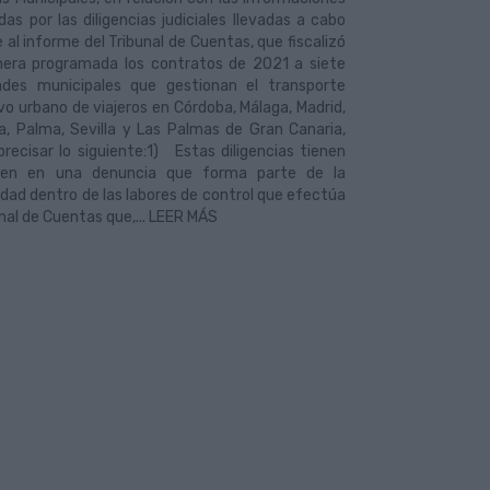
das por las diligencias judiciales llevadas a cabo
 al informe del Tribunal de Cuentas, que fiscalizó
era programada los contratos de 2021 a siete
ades municipales que gestionan el transporte
vo urbano de viajeros en Córdoba, Málaga, Madrid,
a, Palma, Sevilla y Las Palmas de Gran Canaria,
precisar lo siguiente:1) Estas diligencias tienen
gen en una denuncia que forma parte de la
dad dentro de las labores de control que efectúa
unal de Cuentas que,... LEER MÁS