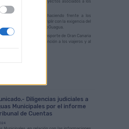
uisición de flota y los proyectos asociados a los
resupuesto equilibrado, haciendo frente a los
de precios, y además cumplir con la exigencia del
ollo del proyecto de la MetroGuagua.
a Autoridad Única del Transporte de Gran Canaria
a preferente a la subvención a los viajeros y al
nicado.- Diligencias judiciales a
uas Municipales por el informe
Tribunal de Cuentas
024
 Municipales, en relación con las informaciones