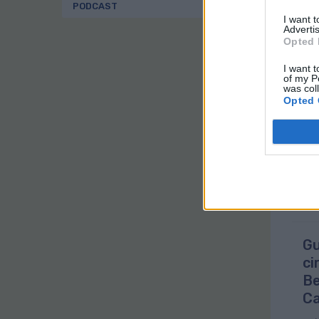
cor
PODCAST
fon
I want 
Advertis
La 
Opted 
inc
cré
I want t
of my P
was col
El 
Opted 
se 
sos
Gu
ci
Be
Ca