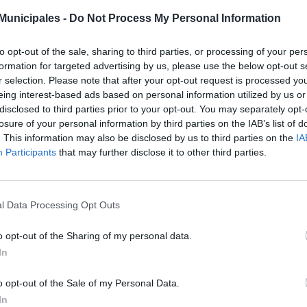
ros; y dos guaguas destinadas a los servicios para personas con m
mitirán sustituir adecuadamente los vehículos que dan servicio a los 
unicipales -
Do Not Process My Personal Information
forma correcta tanto en calidad como en fiabilidad.
cionalmente, el director general ha planteado la necesidad de dot
to opt-out of the sale, sharing to third parties, or processing of your per
uir desarrollando adecuadamente el proyecto de transporte públic
formation for targeted advertising by us, please use the below opt-out s
gen de las futuras instalaciones en Hoya de la Plata, se prevé durante
r selection. Please note that after your opt-out request is processed y
la ciudad –por valor aproximado de seis millones de euros- que permit
eing interest-based ads based on personal information utilized by us or
ubicación, al tiempo que solventar los problemas de espacio en la actu
disclosed to third parties prior to your opt-out. You may separately opt-
losure of your personal information by third parties on the IAB’s list of
a 2025, en un previsible escenario con la gratuidad acotada a determ
. This information may also be disclosed by us to third parties on the
IA
resentantes de las Administraciones Públicas con competencias en e
Participants
that may further disclose it to other third parties.
supuestos que la cifra de clientes se reduzca ligeramente respecto a 
obstante, la ampliación del número de vehículos disponibles, apareja
a mejora de los servicios en diferentes zonas de la ciudad, posibilitará 
lico, que se ha visto seriamente tensionada durante el presente año de
l Data Processing Opt Outs
nsporte público, que ha disparado la demanda de viajeros a cuotas 
os 55 millones de clientes al finalizar este año, batiendo todos los regis
o opt-out of the Sharing of my personal data.
4 millones de euros, del Ayuntamiento
In
clave financiera, el Ayuntamiento de Las Palmas de Gran Canaria c
supuesto de Guaguas Municipales para el ejercicio 2025, lo que pe
o opt-out of the Sale of my Personal Data.
icioso plan de inversiones en este servicio público. Del total, 20,7
In