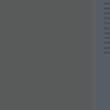
Gua
sem
lín
Aud
(Te
los
ciu
ser
Cat
pas
Dur