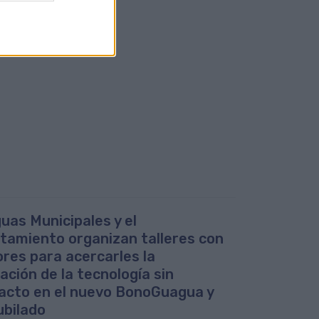
uas Municipales y el
tamiento organizan talleres con
res para acercarles la
zación de la tecnología sin
acto en el nuevo BonoGuagua y
ubilado