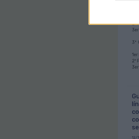
2ª 
1er
2º 
3er
3ª 
1er
2º 
3er
Gu
lí
co
co
s
12/