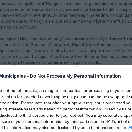
curso de Dibujo Infantil ‘Guaguas te da vida’, organizado por la emp
n Canaria, en el marco de las actividades de fomento del transporte
uero Pérez, de nueve años, alumna del colegio Salesiano, ha sido gal
 supone que su trabajo, en el que se plasma una original transfusión de
uno de los vehículos.
concejal de Movilidad Ciudadana y Medioambiente del Ayuntamiento de
ector general de Guaguas Municipales, Miguel Ángel Rodríguez, han en
ujos finalistas un diploma acreditativo de su participación y un Bono 
o premio a sus trabajos. Al acto, que tuvo lugar en las instalacion
iliares, profesores y compañeros de los galardonados.
jurado del concurso ha valorado más de un millar de trabajos –un 20% 
unicipales -
Do Not Process My Personal Information
cera edición del certamen, destinado a niños de entre 3 y 12 años, a lo
interpretación que tenían del transporte público en la ciudad y su re
to opt-out of the sale, sharing to third parties, or processing of your per
ano.
formation for targeted advertising by us, please use the below opt-out s
r selection. Please note that after your opt-out request is processed y
la primera categoría, con participantes de Educación Infantil, el tri
eing interest-based ads based on personal information utilized by us or
nando Rodríguez Vázquez, de cinco años, del Atlantic Schools Guaydil
disclosed to third parties prior to your opt-out. You may separately opt-
mentos su interpretación del transporte público sostenible, mientra
losure of your personal information by third parties on the IAB’s list of
egio San Rafael, Ashley González Trujillo, de cuatro años, quien 
gua, bajo el lema ‘Siempre juntos’. El tercer puesto de esta categor
. This information may also be disclosed by us to third parties on the
IA