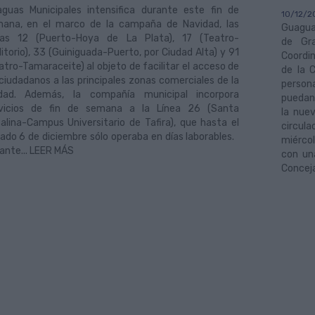
guas Municipales intensifica durante este fin de
10/12/2
ana, en el marco de la campaña de Navidad, las
Guagua
eas 12 (Puerto-Hoya de La Plata), 17 (Teatro-
de Gr
itorio), 33 (Guiniguada-Puerto, por Ciudad Alta) y 91
Coordin
atro-Tamaraceite) al objeto de facilitar el acceso de
de la C
 ciudadanos a las principales zonas comerciales de la
person
dad. Además, la compañía municipal incorpora
puedan 
vicios de fin de semana a la Línea 26 (Santa
la nue
alina-Campus Universitario de Tafira), que hasta el
circu
ado 6 de diciembre sólo operaba en días laborables.
miércol
ante... LEER MÁS
con un
Conceja