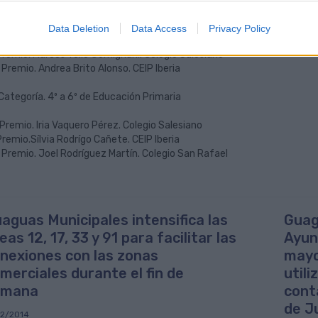
Categoría. 1º a 3º de Educación Primaria
Data Deletion
Data Access
Privacy Policy
 Premio. Mirjana Moreno Díaz. Colegio San Rafael
Premio. Marcos Tello Gemignani. Colegio Salesiano
 Premio. Andrea Brito Alonso. CEIP Iberia
Categoría. 4º a 6º de Educación Primaria
 Premio. Iria Vaquero Pérez. Colegio Salesiano
Premio.Sílvia Rodrígo Cañete. CEIP Iberia
 Premio. Joel Rodríguez Martín. Colegio San Rafael
aguas Municipales intensifica las
Guag
neas 12, 17, 33 y 91 para facilitar las
Ayun
nexiones con las zonas
mayo
merciales durante el fin de
utili
emana
cont
de J
12/2014