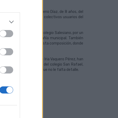
 elaborado por Mirjana Moreno Díaz, de 8 años, del
sensibilidad los distintos colectivos usuarios del
ani, de ochos años, del colegio Salesiano, por un
eas regulares de la compañía municipal. También
 CEIP Iberia, por su detallista composición, donde
ación Primaria, además de Iria Vaquero Pérez, han
íguez Martín, de 11 años, del colegio San Rafael,
 suben a la guagua a la que no le falta detalle.