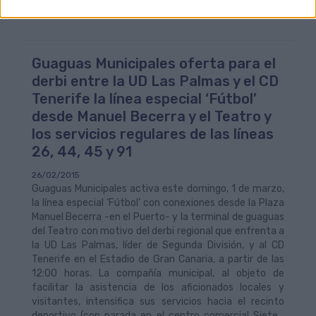
Guaguas Municipales oferta para el
derbi entre la UD Las Palmas y el CD
Tenerife la línea especial ‘Fútbol’
desde Manuel Becerra y el Teatro y
los servicios regulares de las líneas
26, 44, 45 y 91
26/02/2015
Guaguas Municipales activa este domingo, 1 de marzo,
la línea especial ‘Fútbol’ con conexiones desde la Plaza
Manuel Becerra -en el Puerto- y la terminal de guaguas
del Teatro con motivo del derbi regional que enfrenta a
la UD Las Palmas, líder de Segunda División, y al CD
Tenerife en el Estadio de Gran Canaria, a partir de las
12:00 horas. La compañía municipal, al objeto de
facilitar la asistencia de los aficionados locales y
visitantes, intensifica sus servicios hacia el recinto
deportivo (con parada en el centro comercial Siete...