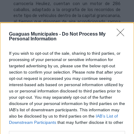
carrocería Heuliez, cuentan con un motor de 286
caballos, adaptado a la orografía de los recorridos de
este tipo de vehículos dentro de la capital grancanaria,
al tiempo que disponen de aire acondicionado, rampa
automática telescópica para silla de ruedas y cuatro
puntos de conexión USB, entre otras comodidades
Guaguas Municipales -
Do Not Process My
Personal Information
para pasajeros.
Estas nuevas unidades, en consonancia con los nuevos
If you wish to opt-out of the sale, sharing to third parties, or
tiempos y con la apuesta por la información a los
processing of your personal or sensitive information for
clientes que está realizando Guaguas Municipales a
targeted advertising by us, please use the below opt-out
través de los dispositivos móviles, cuentan con unos
section to confirm your selection. Please note that after your
puntos de conexión USB para que los usuarios puedan
opt-out request is processed you may continue seeing
recargar las baterías de sus teléfonos móviles o de sus
interest-based ads based on personal information utilized by
sillas eléctricas de forma gratuita mientras realizan su
us or personal information disclosed to third parties prior to
trayecto. Igualmente, la iluminación interior y exterior
your opt-out. You may separately opt-out of the further
del vehículo, tipo LED, ahorra el consumo de energía, al
disclosure of your personal information by third parties on the
tiempo que ofrece una mayor visibilidad con menos
IAB’s list of downstream participants. This information may
emisiones.
also be disclosed by us to third parties on the
IAB’s List of
Downstream Participants
that may further disclose it to other
Inversión plurianual
third parties.