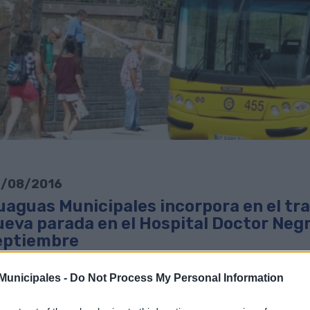
/08/2016
uaguas Municipales incorpora en el tra
eva parada en el Hospital Doctor Negrí
eptiembre
escargar noticia en PDF
unicipales -
Do Not Process My Personal Information
Línea 32 (Guiniguada - Auditorio, por San Antonio) de Guaguas Munic