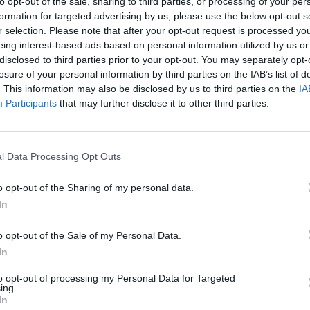
to opt-out of the sale, sharing to third parties, or processing of your per
tor Negrín a partir del lunes 12 de septiembre, fecha de la puesta 
formation for targeted advertising by us, please use the below opt-out s
lica. Esta nueva parada permitirá ampliar la cobertura de transporte
r selection. Please note that after your opt-out request is processed y
dad Alta con núcleos de interés como el área de Vegueta/Triana y tam
eing interest-based ads based on personal information utilized by us or
itorio Alfredo Kraus.
disclosed to third parties prior to your opt-out. You may separately opt-
losure of your personal information by third parties on the IAB’s list of
nuevo itinerario de la Línea 32, en sentido Auditorio - Guiniguada, tend
. This information may also be disclosed by us to third parties on the
IA
plejo hospitalario. A efectos de su búsqueda en la App ‘GuaguasLPA’ 
Participants
that may further disclose it to other third parties.
va parada tendrá el código 706 y será localizada como “Hospital Dr. Ne
sentido inverso, desde la terminal del Guiniguada hasta el Audito
pitalización, con el código 705, denominada “Hospital Dr. Negrín (Hosp
l Data Processing Opt Outs
Hoya de La Plata - Hospital Dr. Negrín) y 10 (Teatro - Hosp. Dr. Negrín, Ex
o opt-out of the Sharing of my personal data.
servicio de la Línea 32 opera durante los siete días de la semana y todos
iernes, el servicio se inicia a las 6:30 y realiza su último trayecto 
In
vicio se presta a las 7:25 horas –desde el Auditorio- y el último, a la
 en domingo y festivos, la Línea 32 se activa a las 7:25 horas –en el Au
o opt-out of the Sale of my Personal Data.
sde el Guiniguada-.
In
más de la Línea 32, las paradas en el complejo hospitalario, Acceso 
to opt-out of processing my Personal Data for Targeted
-, también se activan para las líneas 44, que une el parque de Santa C
ing.
turno de Guaguas Municipales que transita entre la terminal del Tea
In