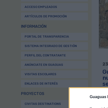
ACCESO EMPLEADOS
ARTÍCULOS DE PROMOCIÓN
INFORMACIÓN
PORTAL DE TRANSPARENCIA
SISTEMA INTEGRADO DE GESTIÓN
PERFIL DEL CONTRATANTE
23
ANÚNCIATE EN GUAGUAS
G
VISITAS ESCOLARES
nu
s
ENLACES DE INTERÉS
D
PROYECTOS
Guaguas M
CIVITAS DESTINATIONS
La 