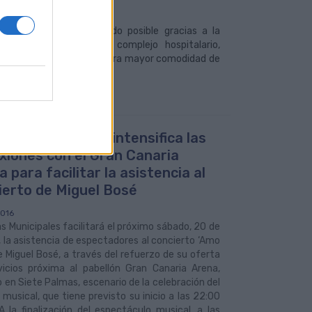
tal Doctor Negrín ha sido posible gracias a la
es y la gerencia del complejo hospitalario,
os puntos del municipio para mayor comodidad de
uas Municipales intensifica las
xiones con el Gran Canaria
 para facilitar la asistencia al
ierto de Miguel Bosé
016
 Municipales facilitará el próximo sábado, 20 de
 la asistencia de espectadores al concierto ‘Amo
e Miguel Bosé, a través del refuerzo de su oferta
vicios próxima al pabellón Gran Canaria Arena,
 en Siete Palmas, escenario de la celebración del
musical, que tiene previsto su inicio a las 22:00
A la finalización del espectáculo musical, a las