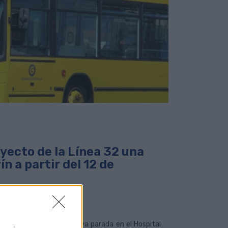
yecto de la Línea 32 una
n a partir del 12 de
ipales incorpora una nueva parada en el Hospital