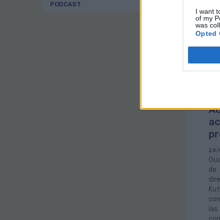
Kra
PODCAST
I want t
of my P
La 
was col
col
Opted 
sen
los
Gu
Au
ac
pr
24/
Gua
de
dir
Ku
con
las
con