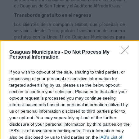
de Guaguas de San Telmo y el Auditorio Alfredo Kraus.
Transbordo gratuito en el regreso
Los clientes de la compañía Global, que procedan de
servicios desde Teror, podrán transbordar de manera
gratuita con la Línea 17 de Guaguas Municipales para
facilitar la cobertura de transporte a las áreas de Mesa
y López, Guanarteme y Auditorio. El lugar del
Guaguas Municipales -
Do Not Process My
transbordo será el andén 0 de la Estación de San Telmo.
Personal Information
Únicamente se permitirá el transbordo gratuito en
esta parada y con la Línea 17.
If you wish to opt-out of the sale, sharing to third parties, or
Por último, Guaguas Municipales ha preparado
processing of your personal or sensitive information for
refuerzos en el servicio especial de las líneas 47 (con
targeted advertising by us, please use the below opt-out
paradas en Siete Palmas) y 91 para el dispositivo de
section to confirm your selection. Please note that after your
regreso de peregrinos. En este sentido, desde las 06:00
opt-out request is processed you may continue seeing
horas del jueves 8 de septiembre, la empresa pública de
interest-based ads based on personal information utilized by
transporte activa este refuerzo, con salidas desde el
us or personal information disclosed to third parties prior to
Intercambiador de Tamaraceite, para que los
your opt-out. You may separately opt-out of the further
peregrinos puedan volver de manera más cómoda a sus
disclosure of your personal information by third parties on the
lugares de origen.
IAB’s list of downstream participants. This information may
also be disclosed by us to third parties on the
IAB’s List of