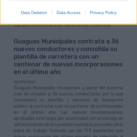
Cabildo haya publicado una providencia donde autoriza
el tránsito a vehículos de transporte colectivo.Por lo
Data Deletion
Data Access
Privacy Policy
tanto, desde el próximo lunes 12, las líneas 26 y 48
recuperan sus itinerarios oficiales y podrán acceder al
Campus Universitario de Tafira con su... LEER MÁS
Guaguas Municipales contrata a 36
nuevos conductores y consolida su
plantilla de carretera con un
centenar de nuevas incorporaciones
en el último año
05/09/2022
Guaguas Municipales incorporará a partir del próximo
mes de octubre a 36 nuevos conductores, por lo que
consolidará su plantilla y servicios de transporte
público al contratar casi un centenar de profesionales
en el último año. Las nuevas incorporaciones,
aprobadas este lunes por unanimidad por el consejo de
administración de la sociedad municipal, proceden de la
bolsa de trabajo formada por los 173 aspirantes con
mayor puntuación del último proceso de selección al