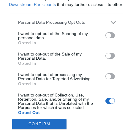
Downstream Participants
that may further disclose it to other
third parties.
Personal Data Processing Opt Outs
I want to opt-out of the Sharing of my
personal data.
Opted In
Las líneas 26 y 48 de Guaguas
Municipales recuperan su conexión
I want to opt-out of the Sale of my
Personal Data.
habitual con el Campus de Tafira
Opted In
tras la autorización de paso por el
viaducto del Guiniguada a partir del
I want to opt-out of processing my
Personal Data for Targeted Advertising.
lunes 12
Opted In
07/09/2022
I want to opt-out of Collection, Use,
Las líneas 26 y 48 de Guaguas Municipales volverán a
Retention, Sale, and/or Sharing of my
Personal Data that Is Unrelated with the
circular a partir del próximo lunes 12 de septiembre por
Purposes for which it was collected.
el viaducto del Guiniguada, que había cerrado su acceso
Opted Out
a los vehículos con un peso superior a los 3.500
kilogramos, después de que la Concejalía de Obras
CONFIRM
Públicas, Infraestructuras, Transporte y Movilidad del