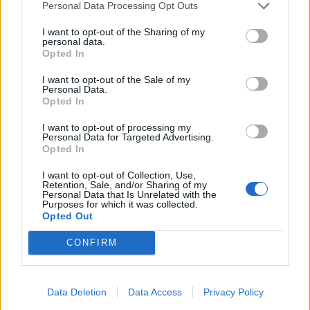
Personal Data Processing Opt Outs
proporcionarán conexión Wifi gratuito a los clientes.
Esta inversión no se refleja en el plan de inversiones
I want to opt-out of the Sharing of my
puesto que se financia con fondos del Proyecto
personal data.
Inteligencia Azul, auspiciado por el Ayuntamiento
Opted In
capitalino.
I want to opt-out of the Sale of my
Sin incremento de las tarifas
Personal Data.
Opted In
El Ayuntamiento de Las Palmas de Gran Canaria
contribuye con 23,7 millones de euros a las cifras de
I want to opt-out of processing my
ingresos de Guaguas Municipales para el ejercicio 2022,
Personal Data for Targeted Advertising.
Opted In
lo que permite sostener el ambicioso plan de
inversiones en este servicio público, que mantiene un
I want to opt-out of Collection, Use,
año más inalterada su tabla de tarifas. De estos 23,7
Retention, Sale, and/or Sharing of my
millones asignados, 19,7 millones de euros se incluyen
Personal Data that Is Unrelated with the
Purposes for which it was collected.
en el presupuesto corriente del Consistorio y otros
Opted Out
cuatro se incorporarán -a través de los remanentes-
durante el ejercicio.
CONFIRM
La aportación del Ayuntamiento capitalino -que se
incrementa por séptimo año consecutivo- permite,
además, el mantenimiento de las bonificaciones de las
Data Deletion
Data Access
Privacy Policy
tarifas para estudiantes y familias numerosas, así
como la completa gratuidad del bono para las personas