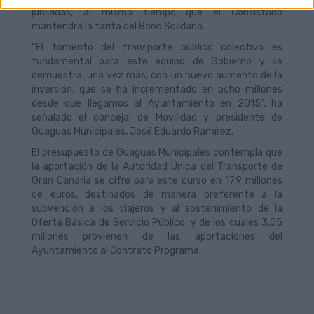
jubiladas, al mismo tiempo que el Consistorio
mantendrá la tarifa del Bono Solidario.
“El fomento del transporte público colectivo es
fundamental para este equipo de Gobierno y se
demuestra, una vez más, con un nuevo aumento de la
inversión, que se ha incrementado en ocho millones
desde que llegamos al Ayuntamiento en 2015”, ha
señalado el concejal de Movilidad y presidente de
Guaguas Municipales, José Eduardo Ramírez.
El presupuesto de Guaguas Municipales contempla que
la aportación de la Autoridad Única del Transporte de
Gran Canaria se cifre para este curso en 17,9 millones
de euros, destinados de manera preferente a la
subvención a los viajeros y al sostenimiento de la
Oferta Básica de Servicio Público, y de los cuales 3,05
millones provienen de las aportaciones del
Ayuntamiento al Contrato Programa.