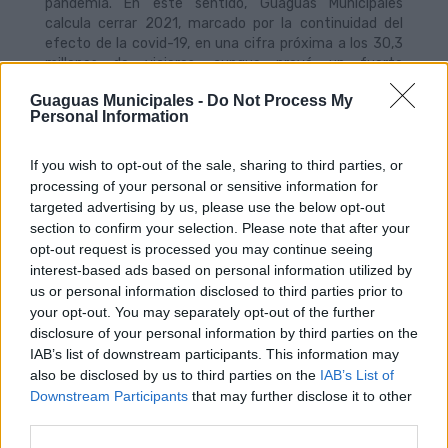
pandemia. En este sentido, Guaguas Municipales
calcula cerrar 2021, marcado por la continuidad del
efecto de la covid-19, en una cifra próxima a los 30,3
millones de viajeros, aunque prevé un fuerte
incremento para este ejercicio, que eleve el volumen
Guaguas Municipales -
Do Not Process My
hasta los 33,8 millones de clientes.
Personal Information
Además de la adquisición de nuevos vehículos para la
flota, el programa de inversiones permitirá avanzar en
If you wish to opt-out of the sale, sharing to third parties, or
el ámbito de la información y atención al público, al
processing of your personal or sensitive information for
objeto de afrontar el continuo incremento de la
targeted advertising by us, please use the below opt-out
demanda viajeros. Por ello, está prevista la
section to confirm your selection. Please note that after your
incorporación de 15 nuevos postes de información al
opt-out request is processed you may continue seeing
público y la renovación completa de la oficina comercial
interest-based ads based on personal information utilized by
en Santa Catalina, que se reabrirá en los próximos
us or personal information disclosed to third parties prior to
meses.
your opt-out. You may separately opt-out of the further
En la misma línea de modernización tecnológica, la
disclosure of your personal information by third parties on the
empresa municipal de transporte completará
IAB’s list of downstream participants. This information may
próximamente la instalación de las nuevas
also be disclosed by us to third parties on the
IAB’s List of
canceladoras que permitirán admitir como medio de
Downstream Participants
that may further disclose it to other
pago las tarjetas de crédito, así como los móviles. De la
third parties.
misma manera, se colocarán a bordo
nuevos
routers
más eficientes y potentes que