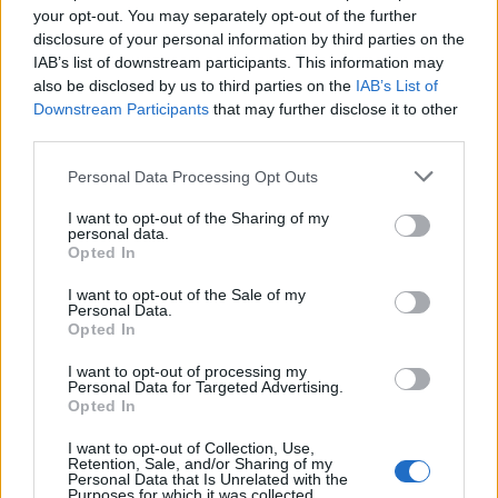
your opt-out. You may separately opt-out of the further
Esta nueva iniciativa a bordo de los vehículos de
disclosure of your personal information by third parties on the
Guaguas Municipales, que contará con una audiencia
IAB’s list of downstream participants. This information may
potencial de centenares de miles de espectadores,
also be disclosed by us to third parties on the
IAB’s List of
ofrece continuidad a la serie de proyectos culturales
Downstream Participants
that may further disclose it to other
de la compañía municipal de transporte, que ya ha
third parties.
exhibido a bordo exposiciones de viñetas, tiras
cómicas, fotografías y otras creaciones artísticas
Personal Data Processing Opt Outs
relevantes, que siempre han sido bien recibidas y
valoradas por los viajeros.
I want to opt-out of the Sharing of my
personal data.
Opted In
[En la imagen adjunta, Ro Chyo explica el proceso de
su trabajo a los concejales de Movilidad y Turismo,
I want to opt-out of the Sale of my
José Eduardo Ramírez y Pedro Quevedo,
Personal Data.
respectivamente, en la edición 2019 de la
Opted In
convocatoria]
I want to opt-out of processing my
Personal Data for Targeted Advertising.
Opted In
I want to opt-out of Collection, Use,
Retention, Sale, and/or Sharing of my
Guaguas Municipales despliega un
Personal Data that Is Unrelated with the
Purposes for which it was collected.