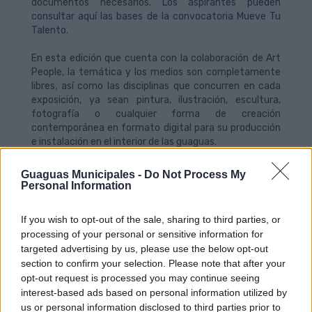
documentos necesarios.
Los aspirantes pueden
consultar aquí las bases de la convocatoria Mueve Tu
Talento.
En esta edición que cuenta con la colaboración de Art
People, la temática y los medios son completamente
libres, así como las disciplinas que concurren en cada
exposición, ya sean pintura, ilustración, escultura,
fotografía o cualquier forma de creación
contemporánea en formato digital para su producción
e instalación en el interior de las guaguas.
Los trabajos presentados, hasta el 10 de marzo –
Guaguas Municipales -
Do Not Process My
incluido-, serán valorados y seleccionados por un jurado
Personal Information
compuesto por representantes del Ayuntamiento de
Las Palmas de Gran Canaria, Guaguas Municipales y
If you wish to opt-out of the sale, sharing to third parties, or
profesionales independientes relacionados con el
processing of your personal or sensitive information for
diseño y el arte. Este comité técnico atenderá a la
targeted advertising by us, please use the below opt-out
calidad artística y/o cultural, la idoneidad para
section to confirm your selection. Please note that after your
adaptarla al espacio y la trayectoria del solicitante
opt-out request is processed you may continue seeing
como principales criterios para seleccionar las seis
interest-based ads based on personal information utilized by
obras que serán finalmente expuestas en el interior de
us or personal information disclosed to third parties prior to
los vehículos de la empresa de transportes.