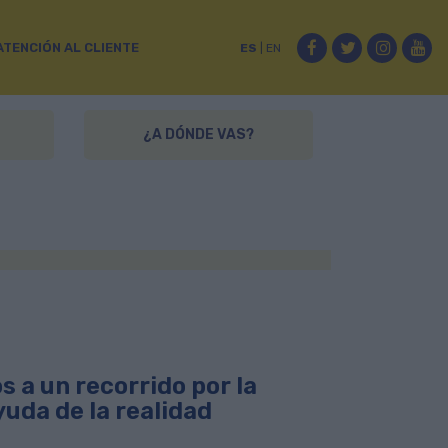
Facebook
Twitter
Instag
Yo
ATENCIÓN AL CLIENTE
ES
|
EN
¿A DÓNDE VAS?
s a un recorrido por la
uda de la realidad