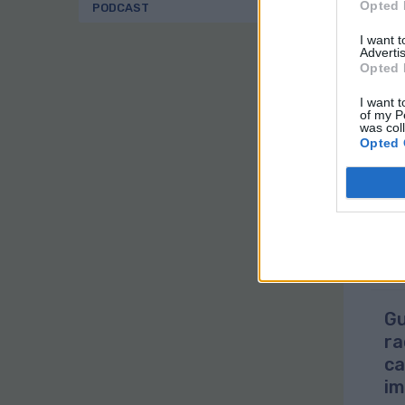
Opted 
PODCAST
pat
I want 
Est
Advertis
mil
Opted 
ya 
rel
I want t
of my P
El 
was col
con
Opted 
cul
Gu
ra
ca
im