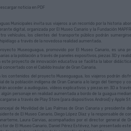
escargar noticia en PDF
guas Municipales invita sus viajeros a un recorrido por la historia ab
nerante digital, organizada por El Museo Canario y la Fundación MAPF
tro vehículos, los clientes del transporte público podrán sumergirs
hipiélago a través de la novedosa realidad aumentada.
proyecto Museoguagua, promovido por El Museo Canario, es una pro
arias a la población a través de paneles expositivos, piezas 3D y re
 este proyecto de innovación educativa se facilita la labor didáctic
á concertado con el Cabildo Insular de Gran Canaria.
 los contenidos del proyecto Museoguagua, los viajeros podrán disfru
ial de la población indígena de Gran Canaria a lo largo del tiempo y 
rán acceder a audioguías, vídeos explicativos y piezas en 3D a travé
 algún personaje en realidad aumentada a bordo de la guagua mediant
cargarse a través de Play Store (para dispositivos Android) y Apple Sto
concejal de Movilidad de Las Palmas de Gran Canaria y presidente d
sidente de El Museo Canario, Diego López Díaz y la responsable de 
narteme, Laura Carvias, acompañados por el director general de Gu
ector de El Museo Canario, Daniel Pérez Estévez, han presentado este 