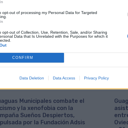
In
rimonio histórico y cultural de Canarias mediante la puesta en valor 
to opt-out of processing my Personal Data for Targeted
a iniciativa a bordo de los vehículos de Guaguas Municipales, que cu
ing.
es de espectadores, ofrece continuidad a la serie de proyectos cultu
In
ha exhibido a bordo exposiciones de viñetas, tiras cómicas, fotogra
evantes, que siempre han sido bien recibidas y valoradas por los viajero
o opt-out of Collection, Use, Retention, Sale, and/or Sharing
ersonal Data that Is Unrelated with the Purposes for which it
seguimiento de los diferentes proyectos permite consolidar a Guagua
lected.
ocimiento, aportando a los viajeros de todos los barrios de la ciudad 
Out
tura; además de desarrollar su sensibilidad y estimular su creatividad.
CONFIRM
Data Deletion
Data Access
Privacy Policy
aguas Municipales combate el
Guag
cismo y la xenofobia con la
asis
mpaña Sueños Despiertos,
entr
pulsada por la Fundación Adsis
Ovie