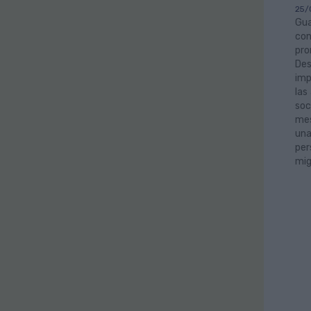
25/
Gua
con
pro
Des
imp
las
soc
mes
una
per
mig