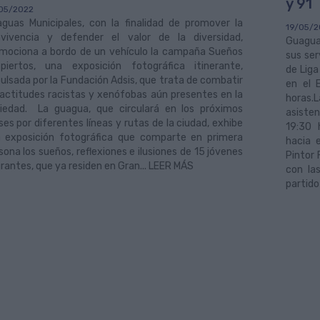
y 91
05/2022
guas Municipales, con la finalidad de promover la
19/05/2
vivencia y defender el valor de la diversidad,
Guagua
mociona a bordo de un vehículo la campaña Sueños
sus ser
piertos, una exposición fotográfica itinerante,
de Liga
ulsada por la Fundación Adsis, que trata de combatir
en el 
 actitudes racistas y xenófobas aún presentes en la
horas.L
iedad. La guagua, que circulará en los próximos
asisten
es por diferentes líneas y rutas de la ciudad, exhibe
19:30 
 exposición fotográfica que comparte en primera
hacia 
sona los sueños, reflexiones e ilusiones de 15 jóvenes
Pintor
rantes, que ya residen en Gran... LEER MÁS
con la
partido