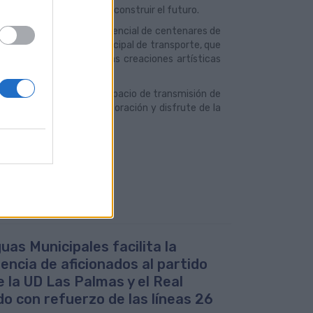
del pasado como forma de construir el futuro.
enta con una audiencia potencial de centenares de
rales de la compañía municipal de transporte, que
fías, arquitectura y otras creaciones artísticas
s.
s Municipales como un espacio de transmisión de
actitudes de respeto, valoración y disfrute de la
uas Municipales facilita la
tencia de aficionados al partido
e la UD Las Palmas y el Real
do con refuerzo de las líneas 26