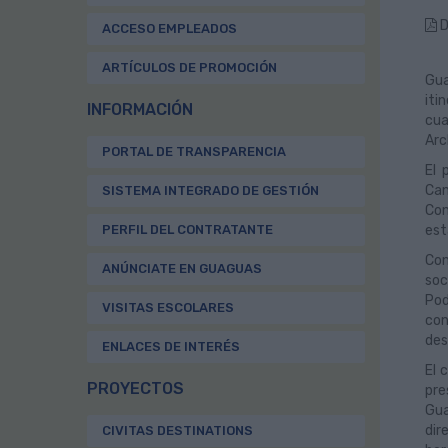
D
ACCESO EMPLEADOS
ARTÍCULOS DE PROMOCIÓN
Gua
iti
INFORMACIÓN
cua
Arc
PORTAL DE TRANSPARENCIA
El 
Can
SISTEMA INTEGRADO DE GESTIÓN
Con
PERFIL DEL CONTRATANTE
est
Con
ANÚNCIATE EN GUAGUAS
soc
Pod
VISITAS ESCOLARES
con
des
ENLACES DE INTERÉS
El 
PROYECTOS
pre
Gua
dir
CIVITAS DESTINATIONS