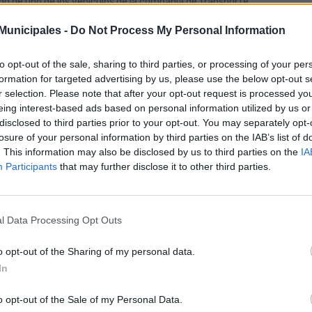
do de uno de los vehículos de la compañía de transporte.
tamos encantados de colaborar en esta iniciativa con El Museo 
unicipales -
Do Not Process My Personal Information
stros viajeros suban a alguna de las cuatro guaguas que forman pa
sladará a El Museo Canario y esto será una experiencia extraordin
to opt-out of the sale, sharing to third parties, or processing of your per
activo para personas de todas las edades”, enfatizó José Eduardo 
nsporte público de la ciudad se ayude a conocer la historia y costumbr
formation for targeted advertising by us, please use the below opt-out s
r selection. Please note that after your opt-out request is processed y
 su parte, el presidente de El Museo Canario, Daniel López, detalló q
eing interest-based ads based on personal information utilized by us or
vés del concepto de Museoguagua, los materiales y colecciones de la
disclosed to third parties prior to your opt-out. You may separately opt-
eciar y, con ello, incentivar a que acudan a la propia sede de El Museo 
losure of your personal information by third parties on the IAB’s list of
a que amplíen sus conocimientos.
. This information may also be disclosed by us to third parties on the
IA
oyando este proyecto hacemos accesible la cultura a toda la ciudad”
Participants
that may further disclose it to other third parties.
FRE Guanarteme, entidad patrocinadora de la muestra itinerante, 
edoso componente tecnológico que lo adapta a los nuevos tiempos y
promiso con la cultura
l Data Processing Opt Outs
empresa pública, en el marco de su programa “Arte para todo. Arte
arrollo cultural en la ciudad y promocionar a las entidades que divulga
o opt-out of the Sharing of my personal data.
es de Canarias, se ofrece como espacio expositivo itinerante pa
In
tenidos de interés histórico para todos los públicos.
colaboración entre Guaguas Municipales, El Museo Canario y 
o opt-out of the Sale of my Personal Data.
ortancia del compromiso social a través de la cultura y supone 