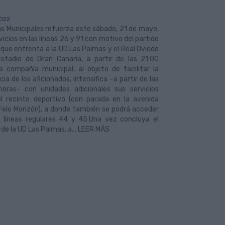
022
s Municipales refuerza este sábado, 21 de mayo,
vicios en las líneas 26 y 91 con motivo del partido
 que enfrenta a la UD Las Palmas y el Real Oviedo
Estadio de Gran Canaria, a partir de las 21:00
a compañía municipal, al objeto de facilitar la
cia de los aficionados, intensifica –a partir de las
horas- con unidades adicionales sus servicios
el recinto deportivo (con parada en la avenida
 Felo Monzón), a donde también se podrá acceder
s líneas regulares 44 y 45.Una vez concluya el
 de la UD Las Palmas, a... LEER MÁS