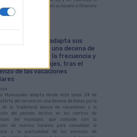
íneas Luna se mantiene en su horario e itinerario
uas Municipales adapta sus
rios de verano en una decena de
s para consolidar la frecuencia y
alidad de sus viajes, tras el
enzo de las vacaciones
lares
2024
s Municipales adapta desde este lunes 24 de
a oferta del servicio en una decena de líneas por la
a de la tradicional época de vacaciones y la
zación del periodo lectivo en los centros de
anzas del municipio, que coincide con la
ción de nuevos horarios para consolidar la
ncia y la puntualidad de los servicios de