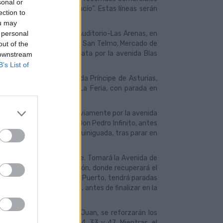
sonal or
u punto de origen “en vacío”. Estas líneas serán
ection to
ou may
 personal
a, desde la terminal del Auditorio-Las Arenas, en
no, Centro Insular, Parque San Telmo, Mercado de
out of the
e llegar a Hoya de la Plata por la avenida Blas
 downstream
B’s List of
nal especial, en la avenida Príncipe de Asturias,
 por el barrio del Pilar y La Feria, con parada en
n La Paterna.
scaleritas, circulando previamente por la avenida
Obispo Romo, Zaragoza y Don Pedro Infinito, antes
orrido en la terminal del Guiniguada, tras parar en
ta Siete Palmas-Tamaraceite. Tomará la Avenida de
 Avenida Pintor Felo Monzón, donde recuperará el
ea especial con dirección al Puerto, tendrá paradas
 Benot y Edificio Mapfre, antes de finalizar en la
ales de la Noche de San Juan, se reforzarán los
de las líneas Luna 1, 21/24, 33 y 47. Mientras, el