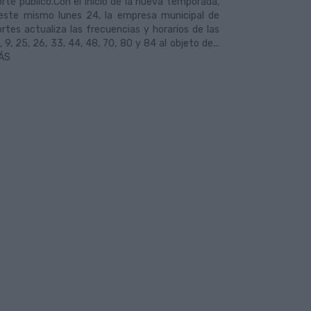
rte público.Con el inicio de la nueva temporada,
este mismo lunes 24, la empresa municipal de
rtes actualiza las frecuencias y horarios de las
1, 9, 25, 26, 33, 44, 48, 70, 80 y 84 al objeto de...
ÁS