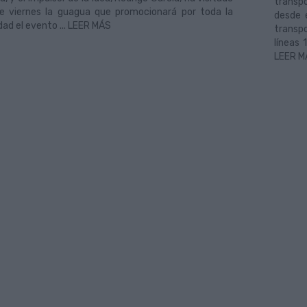
transpo
e viernes la guagua que promocionará por toda la
desde 
dad el evento ... LEER MÁS
transpo
líneas 
LEER M