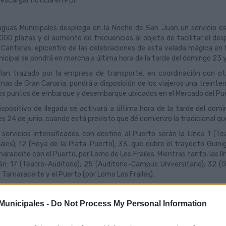
escargar noticia en PDF
guas Municipales despliega en la Noche de San Juan un servicio es
000 plazas y el aumento de frecuencias al objeto de facilitar el de
 Canteras, epicentro de las celebraciones de esta velada mágica en l
icipal se pondrá en marcha a última hora de la tarde del domingo 23 y 
plan trazado por la empresa de transporte, en coordinación con ot
mas de Gran Canaria, pondrá a disposición de los viajeros una treinte
os puntos de embarque y desembarque ubicados en el Mercado del Puert
dispositivo de llegada se activará a última hora de la tarde del do
es 24 de junio, cuando está previsto que dé comienzo la tradicional q
 servicios intensificados con destino al Puerto serán la Línea 1 (T
ales); 12 (Hoya de la Plata-Puerto); 33, que cubre el trayecto Guini
araceite con el Puerto, por Lomo de Los Frailes. Mientras tanto, las lí
án: 17 (Teatro-Auditorio), 25 (Auditorio-Campus Universitario); 32 (
 Tamaraceite y el Puerto (por Lomo Los Frailes).
positivo de salida
unicipales -
Do Not Process My Personal Information
la zona del Auditorio Alfredo Kraus, el dispositivo especial de evacuac
00 horas, donde se ubicarán cuatro paradas exclusivas en la aven
ecial, junto al entro comercial Las Arenas, se activarán cinco líneas 