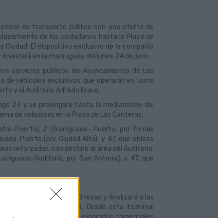
pecial de transporte público con una oferta de
splazamiento de los ciudadanos hasta la Playa de
a Ciudad. El dispositivo exclusivo de la compañía
finalizará en la madrugada del lunes 24 de junio.
ros servicios públicos del Ayuntamiento de Las
na de vehículos exclusivos, que operarán en torno
o y el Auditorio Alfredo Kraus.
mingo 23 y se prolongará hasta la medianoche del
uema de voladores en la Playa de Las Canteras.
eatro-Puerto), 2 (Guiniguada- Puerto, por Tomás
guada-Puerto (por Ciudad Alta); y 47, que enlaza
neas reforzadas, con destino al área del Auditorio,
Guiniguada-Auditorio, por San Antonio), y 47, que
ión comenzará a las 23:30 horas y finalizará a las
ida Príncipe de Asturias. Desde esta terminal
especiales no sujetas a los recorridos comerciales