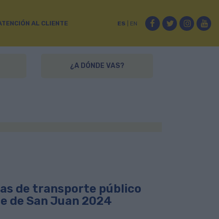
Facebook
Twitter
Instag
Yo
ATENCIÓN AL CLIENTE
ES
|
EN
¿A DÓNDE VAS?
as de transporte público
che de San Juan 2024