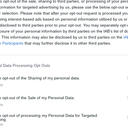
to opt-out of the sale, sharing to third parties, or processing of your per
 una frecuencia ajustada a la demanda de viajeros, que volverán a s
formation for targeted advertising by us, please use the below opt-out s
ntificadas con la denominación Servicio Especial Noche de San Juan.
r selection. Please note that after your opt-out request is processed y
eing interest-based ads based on personal information utilized by us or
primera de ellas realizará el recorrido Teatro-Vegueta-Hoya de la Plat
camino hacia el Cono Sur de la ciudad se detendrá en el Parque Roma
disclosed to third parties prior to your opt-out. You may separately opt-
ueta y Plaza Santa Isabel, entre otras paradas intermedias, antes d
losure of your personal information by third parties on the IAB’s list of
rera Felipe.
. This information may also be disclosed by us to third parties on the
IA
Participants
that may further disclose it to other third parties.
línea especial con destino La Feria-La Paterna partirá desde la termi
culará por Juan Carlos I, con parada en el Hospital Negrín, transitará
ecar y el centro comercial La Ballena, antes de finalizar su recorrido e
tercera línea especial llegará a la zona de Las Rehoyas, Schamann y E
l Data Processing Opt Outs
Ansite, donde se ubica el cementerio del Puerto, recorrerá las calles 
parar en Miller Bajo, Divina Pastora y Castillo de Mata. Concluirá el rec
o opt-out of the Sharing of my personal data.
mero de Mayo.
In
cuarto servicio especial, que partirá desde el Auditorio, llegará has
é Sánchez Peñate hacia el hospital Doctor Negrín, Juan Carlos I y la
o opt-out of the Sale of my Personal Data.
orrido diario hasta llegar a la avenida 8 de Marzo, al tiempo que la lín
In
ermedias en el club Náutico, Intercambiador de Santa Catalina, Eduardo
minal del Puerto, tras recorrer parte de la calle La Naval.
to opt-out of processing my Personal Data for Targeted
ing.
de la parada del Mercado del Puerto, otro de los enclaves tradicion
In
vicios para la salida, tras la finalización de la quema de voladores, 