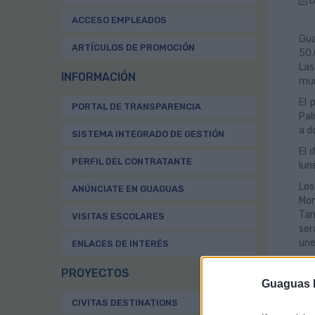
D
ACCESO EMPLEADOS
Gua
ARTÍCULOS DE PROMOCIÓN
50.
Las
INFORMACIÓN
mun
El 
PORTAL DE TRANSPARENCIA
Pal
a d
SISTEMA INTEGRADO DE GESTIÓN
El 
PERFIL DEL CONTRATANTE
lun
Los
ANÚNCIATE EN GUAGUAS
Mor
Tam
VISITAS ESCOLARES
ser
une
ENLACES DE INTERÉS
Dis
PROYECTOS
Guaguas M
En 
03:
CIVITAS DESTINATIONS
esp