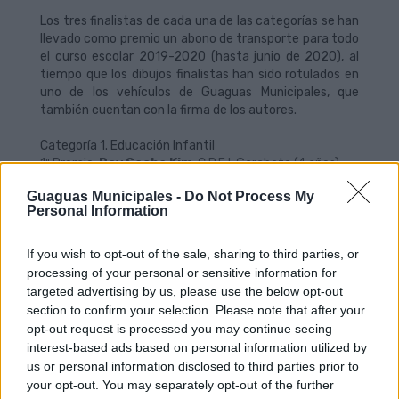
Los tres finalistas de cada una de las categorías se han
llevado como premio un abono de transporte para todo
el curso escolar 2019-2020 (hasta junio de 2020), al
tiempo que los dibujos finalistas han sido rotulados en
uno de los vehículos de Guaguas Municipales, que
también cuentan con la firma de los autores.
Categoría 1. Educación Infantil
1º Premio.
Roy Seoha Kim
. C.P.E.I. Garabato (4 años)
2º Premio.
Leonor Suárez Rodríguez
. Colegio
Guaguas Municipales -
Do Not Process My
Heidelberg (5 años)
Personal Information
3º Premio.
Raquel Sánchez Rodríguez
. Colegio
Canterbury School (5 años)
If you wish to opt-out of the sale, sharing to third parties, or
processing of your personal or sensitive information for
targeted advertising by us, please use the below opt-out
Categoría 2. 1º a 3º de Educación Primaria
section to confirm your selection. Please note that after your
opt-out request is processed you may continue seeing
1º Premio.
Irene Liqian Tobajas del Pinto
. Colegio
interest-based ads based on personal information utilized by
Salesiano (8 años)
us or personal information disclosed to third parties prior to
2º Premio.
Ana Bravo de Laguna
. Colegio Atlantic
your opt-out. You may separately opt-out of the further
School (8 años)