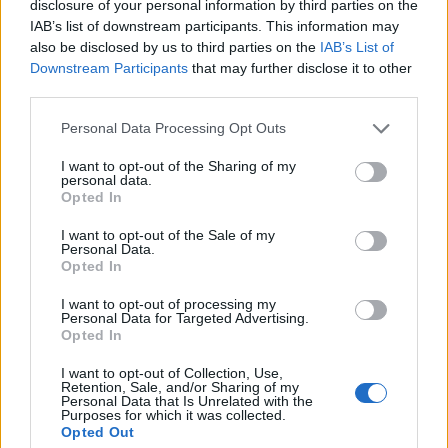
disclosure of your personal information by third parties on the
3º Premio.
Carla Jardo del Pino
. Colegio Salesiano (8
IAB’s list of downstream participants. This information may
años)
also be disclosed by us to third parties on the
IAB’s List of
Downstream Participants
that may further disclose it to other
third parties.
Categoría 3. 4º a 6º de Educación Primaria
Personal Data Processing Opt Outs
1º Premio.
Shaima Sikabi El Asri
. Colegio San Rafael
(9 años)
I want to opt-out of the Sharing of my
personal data.
2º Premio.
Flavio González Peña
. Colegio Salesiano
Opted In
(11 años)
I want to opt-out of the Sale of my
3º Premio.
Carlota Sánchez Pastor
. Colegio
Personal Data.
Fernando Guanarteme (10 años)
Opted In
I want to opt-out of processing my
Personal Data for Targeted Advertising.
Opted In
Guaguas Municipales potencia las
conexiones con las principales zonas
I want to opt-out of Collection, Use,
Retention, Sale, and/or Sharing of my
comerciales de la ciudad durante la
Personal Data that Is Unrelated with the
Purposes for which it was collected.
campaña de Navidad
Opted Out