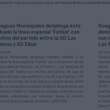
ormación más precisa para evaluar de manera dinámica la planificación 
aguas Municipales despliega este
Guag
bado la línea especial ‘Fútbol’ con
domi
tivo del partido entre la UD Las
con 
lmas y SD Eibar
Las 
10/2015
18/09/2
guas Municipales despliega mañana sábado, 3 de
Guaguas
ubre, la línea especial ‘Fútbol’ con conexiones desde
septie
Plaza Manuel Becerra -en el Puerto- y la terminal de
desde 
guas del Teatro con motivo del partido de Liga de
termin
mera División que enfrenta a la UD Las Palmas y SD
de Lig
ar en el Estadio de Gran Canaria, a partir de las 21:00
Valleca
as. La compañía municipal, al objeto de promover una
19:30 
ernativa fiable al transporte privado, intensifica con
promove
dades adicionales sus servicios hacia el recinto
intensi
ortivo (con parada en el centro... LEER MÁS
el reci
Siete P