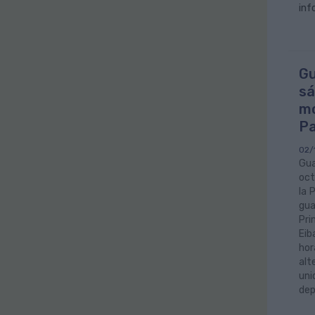
inf
Gu
sá
mo
Pa
02/
Gua
oct
la 
gua
Pri
Eib
hor
alt
uni
dep