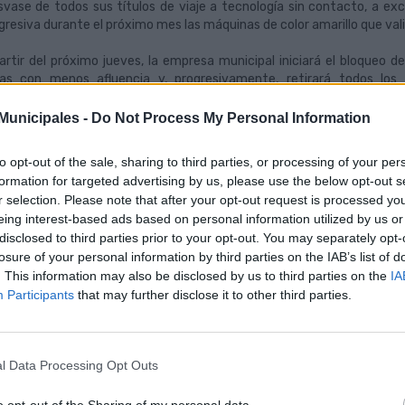
svase de todos sus títulos de viaje a tecnología sin contacto, a ex
gresiva durante el próximo mes las máquinas de color amarillo que va
artir del próximo jueves, la empresa municipal iniciará el bloqueo 
eas con menos afluencia y, progresivamente, retirará todos los
activación, la empresa municipal advierte a los viajeros que podrá
do, aunque su funcionamiento se encuentre deshabilitado.
unicipales -
Do Not Process My Personal Information
paralelo a la retirada de canceladoras, Guaguas Municipales canjeará d
to opt-out of the sale, sharing to third parties, or processing of your per
elisco, Santa Catalina, Ciudad Alta y Teatro) y en la estación de San
formation for targeted advertising by us, please use the below opt-out s
tón y los trasvasará a la tarjeta del BonoGuagua sin contacto. Si el cli
r selection. Please note that after your opt-out request is processed y
0 euros en estas mismas oficinas comerciales o en la red de establec
eing interest-based ads based on personal information utilized by us or
guas.com.
disclosed to third parties prior to your opt-out. You may separately opt-
losure of your personal information by third parties on the IAB’s list of
procedimiento para el canje de los viajes, que debe realizarse priorita
. This information may also be disclosed by us to third parties on the
IA
 vez en la oficina comercial, el operario de Guaguas Municipales co
Participants
that may further disclose it to other third parties.
tan al bono 10 de cartón y agrega el saldo equivalente (0,85 euros 
 traer el cliente o adquirir en la propia oficina.
la última semana, después de finalizado –con la incorporación del ‘Bon
l Data Processing Opt Outs
tacto, menos del 1% de cancelaciones diarias se realizan a través d
nsporte espera que sus clientes puedan adaptarse con normalida
ximos días.