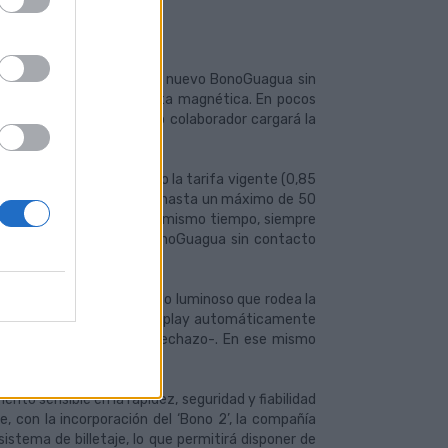
 transporte ya utilizan el nuevo BonoGuagua sin
tema antiguo con la tarjeta magnética. En pocos
a, o de un establecimiento colaborador cargará la
8,50 euros-.
jeta monedero respetando la tarifa vigente (0,85
rgar en múltiplos de cinco hasta un máximo de 50
 viajar varias personas al mismo tiempo, siempre
 2013, el usuario del BonoGuagua sin contacto
aje.
ontacto delante del círculo luminoso que rodea la
 al lector luminoso- y el display automáticamente
verde –o roja en caso de rechazo-. En ese mismo
 a la tarjeta.
nto sensible en la rapidez, seguridad y fiabilidad
, con la incorporación del ‘Bono 2’, la compañía
istema de billetaje, lo que permitirá disponer de