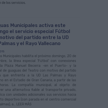
de los servicios.
uas Municipales activa este
ngo el servicio especial Fútbol
motivo del partido entre la UD
Palmas y el Rayo Vallecano
015
 Municipales habilita el próximo domingo, 20 de
mbre, la línea especial ‘Fútbol’ con conexiones
la Plaza Manuel Becerra -en el Puerto- y la
al de guaguas del Teatro con motivo del partido
a que enfrenta a la UD Las Palmas y Rayo
no en el Estadio de Gran Canaria, a partir de las
horas. La compañía municipal, al objeto de
r una alternativa fiable al transporte privado,
fica con unidades adicionales sus servicios hacia
nto deportivo (con parada en el centro comercial
almas), a... LEER MÁS