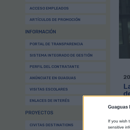
ACCESO EMPLEADOS
ARTÍCULOS DE PROMOCIÓN
INFORMACIÓN
PORTAL DE TRANSPARENCIA
SISTEMA INTEGRADO DE GESTIÓN
PERFIL DEL CONTRATANTE
20
ANÚNCIATE EN GUAGUAS
L
VISITAS ESCOLARES
d
ENLACES DE INTERÉS
D
Guaguas M
PROYECTOS
Gua
If you wish 
CIVITAS DESTINATIONS
lín
sensitive in