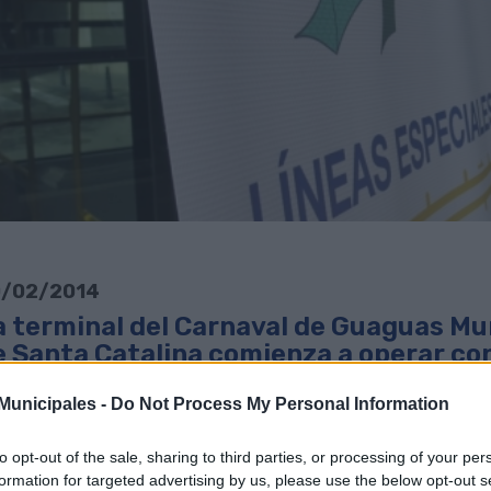
/02/2014
a terminal del Carnaval de Guaguas Mun
e Santa Catalina comienza a operar con
escargar noticia en PDF
unicipales -
Do Not Process My Personal Information
guas Municipales pone en marcha este fin de semana el dispositiv
to opt-out of the sale, sharing to third parties, or processing of your per
eas especiales, que conectarán todos los distritos de la capital g
formation for targeted advertising by us, please use the below opt-out s