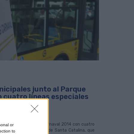
icipales junto al Parque
 cuatro líneas especiales
o para las noches del Carnaval 2014 con cuatro
sonal or
rancanaria con el Parque de Santa Catalina, que
ection to