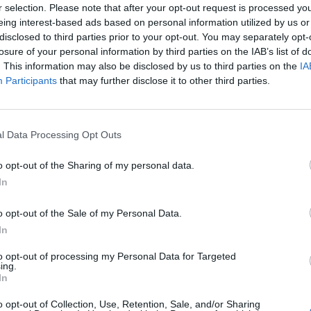
pondrá de una terminal de llegada y salida específica en la call
r selection. Please note that after your opt-out request is processed y
rcamientos Saba. La compañía municipal habilitará este viernes 21 y
eing interest-based ads based on personal information utilized by us or
transporte público para que las ‘mascaritas’ puedan disfrutar de la fie
disclosed to third parties prior to your opt-out. You may separately opt-
losure of your personal information by third parties on the IAB’s list of
 cuatro servicios especiales, que operarán en formato de ‘lanzadera
. This information may also be disclosed by us to third parties on the
IA
a agilizar la llegada y evacuación de la zona, tendrán los siguientes
Participants
that may further disclose it to other third parties.
naval; 2) Las Rehoyas-Schamann-Escaleritas-Carnaval; 3) La Pate
mas-Carnaval.
de las 23.00 hasta las 2:00 horas de la madrugada, los 25 vehícu
l Data Processing Opt Outs
cularán exclusivamente en sentido Parque Santa Catalina, por lo que 
terminal, volverán en vacío a la cabecera de la línea para recoger a m
o opt-out of the Sharing of my personal data.
tir de las 2:00 horas, cuando disminuya el flujo de llegadas, se po
In
ctuará recorridos similares en sentido contrario hasta las 07.00 hora
o opt-out of the Sale of my Personal Data.
más, Guaguas Municipales ha previsto una intensificación de las l
itorio), 33 (Guiniguada-Puerto, por Ciudad Alta) y 91 (Teatro-Tam
In
ebración del ‘Carnaval de Ayer’ en la zona de Vegueta. Los servicio
tro líneas, desde las 11.00 hasta las 21.00 horas, para aquellos ciudad
to opt-out of processing my Personal Data for Targeted
ing.
co histórico de la ciudad.
In
empresa municipal de transporte promocionará sus servicios du
o opt-out of Collection, Use, Retention, Sale, and/or Sharing
ormativa, rotulada para la ocasión, que también se habilitará com