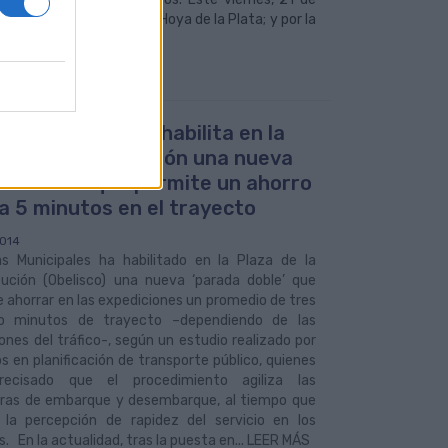
l Mercado de Vegueta y Hoya de la Plata; y por la
uas Municipales habilita en la
a de la Constitución una nueva
ada doble’ que permite un ahorro
 a 5 minutos en el trayecto
014
s Municipales ha habilitado en la Plaza de la
tución (Obelisco) una nueva ‘parada doble’ que
 ahorrar en las expediciones un promedio de tres
o minutos de trayecto –dependiendo de las
ones del tráfico-, según un estudio realizado por
s en planificación de transporte público, quienes
ecisado que el procedimiento agiliza las
ras de embarque y desembarque, al tiempo que
 la percepción de rapidez del servicio en los
s. En la actualidad, tras la puesta en... LEER MÁS