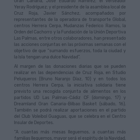
Gran Canaria, José Eduardo Ramírez; el verseador
Yeray Rodríguez; y el presidente de la asamblea local de
Cruz Roja, Javier Sánchez, acompañados por
representantes de la operadora de transporte Global,
centros Herrera Cerpa, Mudanzas Federico Ramos, la
Orden del Cachorro y la Fundación de la Unión Deportiva
Las Palmas, entre otros colaboradores, han presentado
las acciones conjuntas en las próximas semanas con el
objetivo de que “sumando esfuerzos, toda la ciudad y
la Isla tengan una dulce Navidad”.
Al margen de las donaciones diarias que se pueden
realizar en las dependencias de Cruz Roja, en Studio
Peluqueros (Bruno Naranjo Díaz, 10) y en todos los
centros Herrera Cerpa, la iniciativa solidaria tiene
previsto una recogida conjunta de alimentos en los
partidos UD Las Palmas-Cádiz CF (domingo, 17) y
Dreamland Gran Canaria-Bilbao Basket (sábado, 16).
También se podrá realizar aportaciones en el partido
del Club Voleibol Guaguas, que se celebra en el Centro
Insular de Deportes.
“A cuantas más mesas lleguemos, a cuantas más
familias lleguemos, mayor será el espíritu de la Navidad.