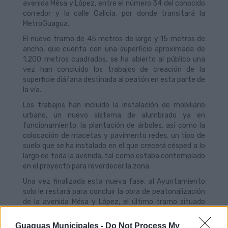
avenida Mésa y López, entre el número 34 del conocido
corredor y la calle Galicia, por donde transitará la
MetroGuagua.
El nuevo tramo de 45 metros de largo y 15 metros de
ancho, que cuenta con una superficie aproximada de
1.200 metros cuadrados, se ha abierto al público una
vez han concluido los trabajos de creación de la
superficie diáfana destinada al peatón en esta parte de
la vía.
Los trabajos han incluido la instalación de mobiliario
urbano, un nuevo sistema de alumbrado ya en
funcionamiento, la plantación de árboles, así como la
colocación de macetas y pavimento redes, un tipo de
suelo que se ha instalado en el que crecerá césped a lo
largo de toda la avenida, tal como estaba contemplado
en el proyecto para reverdecer la zona.
Una vez finalizada esta nueva fase, al Ayuntamiento
solo le restará para concluir la obra de peatonalización
de la avenida Mésa y López, el último tramo situado
junto a la calle Galicia, una vía que el Consistorio ya
está ejecutando, y la creación de plataforma única
Guaguas Municipales -
Do Not Process My