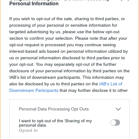
también en la calle Galicia en el tramo comprendido
Personal Information
entre Néstor de la Torre y la Avenida Mésa y López,
cuyas obras acaban de comenzar.
If you wish to opt-out of the sale, sharing to third parties, or
Tal y como contempla el proyecto, la avenida Mesa y
processing of your personal or sensitive information for
López se transformará en un bulevar donde se eliminan
targeted advertising by us, please use the below opt-out
los distintos niveles para favorecer la accesibilidad. En
section to confirm your selection. Please note that after your
esta vía se han distribuido los árboles para crear un
opt-out request is processed you may continue seeing
pasillo de sombra, alejándolos de los edificios, a petición
interest-based ads based on personal information utilized by
de los vecinos, para que sus ramas no alcancen las
us or personal information disclosed to third parties prior to
fachadas. Asimismo, se está renovando el material
your opt-out. You may separately opt-out of the further
mobiliario dotando a la zona de un aspecto moderno,
disclosure of your personal information by third parties on the
más cómodo para pasear y libre de humo y ruido, con lo
IAB’s list of downstream participants. This information may
que se contribuirá a la dinamización de esta
also be disclosed by us to third parties on the
IAB’s List of
importante zona comercial abierta de la ciudad.
Downstream Participants
that may further disclose it to other
third parties.
Personal Data Processing Opt Outs
Guaguas Municipales anima a la
I want to opt-out of the Sharing of my
ciudad a celebrar los 40 años de su
personal data.
municipalización con una mirada
Opted In
lúdica, medioambiental y cultural