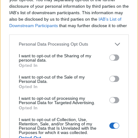
incremento en estos años”, añadió el concejal.
disclosure of your personal information by third parties on the
IAB’s list of downstream participants. This information may
Este proceso de encuestas se enmarca en los trabajos
also be disclosed by us to third parties on the
IAB’s List of
de actualización del PMUS y se verá complementado
Downstream Participants
that may further disclose it to other
con la generación de nuevos indicadores de movilidad,
third parties.
con el objetivo de mejorar la toma de decisiones,
proponer nuevas actuaciones para avanzar en la
Personal Data Processing Opt Outs
movilidad sostenible, e informar a la ciudadanía sobre la
transformación de modelo de ciudad.
I want to opt-out of the Sharing of my
personal data.
Las encuestas iban a ser inicialmente llevadas a cabo a
Opted In
partir del mes de marzo, pero la crisis sanitaria
I want to opt-out of the Sale of my
provocada por el Covid-19 hizo necesario su
Personal Data.
aplazamiento hasta que se pudieran desarrollar con
Opted In
todas las garantías de seguridad necesarias.
I want to opt-out of processing my
Personal Data for Targeted Advertising.
Opted In
I want to opt-out of Collection, Use,
Guaguas Municipales mejora las
Retention, Sale, and/or Sharing of my
Personal Data that Is Unrelated with the
conexiones de La Paterna,
Purposes for which it was collected.
Opted Out