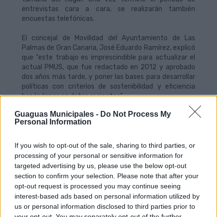
entrevistas cara a cara, se realizarán también
encuestas telefónicas.
El concejal de Movilidad del Ayuntamiento de Las
Palmas de Gran Canaria, José Eduardo Ramírez, explicó
que “este trabajo es imprescindible para actualizar el
actual PMUS, que fue redactado en 2012 y aprobado
dos años más tarde, y poner las bases para desarrollar
políticas con criterios de sostenibilidad y eficiencia
basándonos en datos recientes”.
Guaguas Municipales -
Do Not Process My
Ramírez aseguró que “los hábitos de movilidad de la
Personal Information
ciudadanía han experimentado una gran
transformación desde 2012, especialmente en lo
referente a los modos como la bicicleta, la patineta, u
If you wish to opt-out of the sale, sharing to third parties, or
otros vehículos de movilidad personal”.
processing of your personal or sensitive information for
targeted advertising by us, please use the below opt-out
“De la misma forma, y con el objetivo de mejorar el
section to confirm your selection. Please note that after your
servicio que presta Guaguas Municipales, es necesario
opt-out request is processed you may continue seeing
saber cuál es la cifra de viajes que se realizan en
interest-based ads based on personal information utilized by
transporte público, que en el PMUS actual está
us or personal information disclosed to third parties prior to
establecido en un 13%, y que ha experimentado un
your opt-out. You may separately opt-out of the further