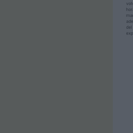
vol
hor
mañ
ade
del
exp