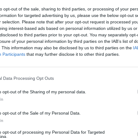
plazadas entre si y conectadas con pasos de peatones. La actuació
to opt-out of the sale, sharing to third parties, or processing of your per
stente en el trazado de la MetroGuagua, que se traslada hacia el l
formation for targeted advertising by us, please use the below opt-out s
partiendo en ocasiones con los carriles para acceso a garajes, y sal
r selection. Please note that after your opt-out request is processed y
de donde conecta con la calle Juan Rejón para ocupar el carril i
eing interest-based ads based on personal information utilized by us or
teriormente, al llegar a la calle Gordillo, tomar el lado sur de la medi
disclosed to third parties prior to your opt-out. You may separately opt-
actuación en el tramo 8 de la Metroguagua se completa mediante la ad
losure of your personal information by third parties on the IAB’s list of
espacios libres a ambos lados del trazado, siendo de especial inter
. This information may also be disclosed by us to third parties on the
IA
de que se creará entre las calles Gran Canaria y Tenerife.
Participants
that may further disclose it to other third parties.
ovación redes servicios
 trabajos consisten en la demolición de pavimentos y el asfalto exi
ras y viales, la instalación de un nuevo sistema de alumbrado y las 
l Data Processing Opt Outs
ecomunicaciones.
 obras incluyen la instalación de jardineras rectangulares con especie
o opt-out of the Sharing of my personal data.
 calles Gran Canaria y Tenerife. Las nuevas áreas verdes irán ajard
In
etales autóctonas de diferente porte (arbustiva, subarbustiva, tapiz
o opt-out of the Sale of my Personal Data.
instará un nuevo mobiliario urbano a lo largo del recorrido, destac
acio libre entre la calle Gran Canaria y Tenerife. Dentro de la prop
In
eractivo que ocupa nueve metros de diámetro y está formado por si
tema de altavoces. Los juegos podrán seleccionarse en varios idioma
to opt-out of processing my Personal Data for Targeted
ing.
tiples jugadores, con o sin competición; y además, se colocarán tre