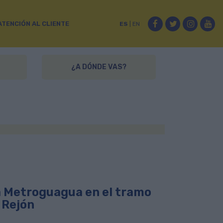
Facebook
Twitter
Instag
Yo
ATENCIÓN AL CLIENTE
ES
|
EN
¿A DÓNDE VAS?
la Metroguagua en el tramo
 Rejón