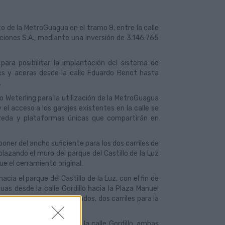
 de la MetroGuagua en el tramo 8, entre la calle
iones S.A., mediante una inversión de
3.146.765
ara posibilitar la implantación del sistema de
les y aceras desde la calle Eduardo Benot hasta
.
llo Weterling para la utilización de la MetroGuagua
 el acceso a los garajes existentes en la calle se
bareda y plataformas únicas que compartirán en
poner del ancho suficiente para los dos carriles de
lazando el muro del parque del Castillo de la Luz
e el cerramiento original.
cia el parque del Castillo de la Luz, con el fin de
guas desde la calle Gordillo hacia la Plaza Manuel
ado a los vehículos privados, dos carriles para la
ficio Woerman y otra en la calle Gordillo, ambas