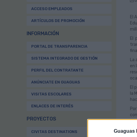
D
ACCESO EMPLEADOS
El 
ARTÍCULOS DE PROMOCIÓN
Edu
mil
INFORMACIÓN
El 
tra
PORTAL DE TRANSPARENCIA
fin
SISTEMA INTEGRADO DE GESTIÓN
La 
en 
PERFIL DEL CONTRATANTE
res
oca
ANÚNCIATE EN GUAGUAS
El 
la 
VISITAS ESCOLARES
hac
ENLACES DE INTERÉS
Por
con
PROYECTOS
Bec
Met
Guaguas M
CIVITAS DESTINATIONS
En 