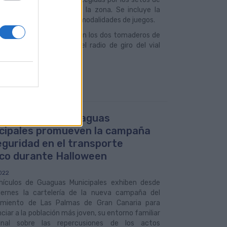
a lúdico deportiva en la zona. Se incluye la
e ellos, así como de las modalidades de juegos.
a y Tenerife, se recolocarán los dos tomaderos de
se ven afectados por el radio de giro del vial
yuntamiento y Guaguas
cipales promueven la campaña
eguridad en el transporte
ico durante Halloween
022
hículos de Guaguas Municipales exhiben desde
iernes la cartelería de la nueva campaña del
miento de Las Palmas de Gran Canaria para
ciar a la población más joven, su entorno familiar
nal sobre las repercusiones de los actos