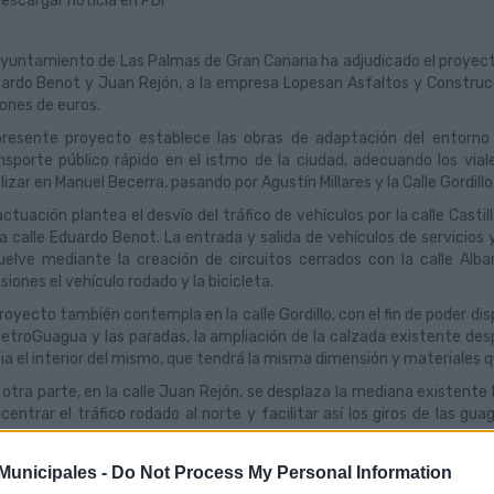
escargar noticia en PDF
Ayuntamiento de Las Palmas de Gran Canaria ha adjudicado el proyecto
ardo Benot y Juan Rejón, a la empresa Lopesan Asfaltos y Construcc
lones de euros.
presente proyecto establece las obras de adaptación del entorno p
nsporte público rápido en el istmo de la ciudad, adecuando los via
alizar en Manuel Becerra, pasando por Agustín Millares y la Calle Gordillo
actuación plantea el desvío del tráfico de vehículos por la calle Casti
la calle Eduardo Benot. La entrada y salida de vehículos de servicios y
uelve mediante la creación de circuitos cerrados con la calle Al
siones el vehículo rodado y la bicicleta.
proyecto también contempla en la calle Gordillo, con el fin de poder dis
MetroGuagua y las paradas, la ampliación de la calzada existente desp
ia el interior del mismo, que tendrá la misma dimensión y materiales qu
 otra parte, en la calle Juan Rejón, se desplaza la mediana existente ha
centrar el tráfico rodado al norte y facilitar así los giros de las gua
erra. El nuevo diseño de la vía quedará conformado por un carril destin
roGuagua y un carril bici.
unicipales -
Do Not Process My Personal Information
el recorrido se generan dos paradas de MetroGuagua, una junto al edi