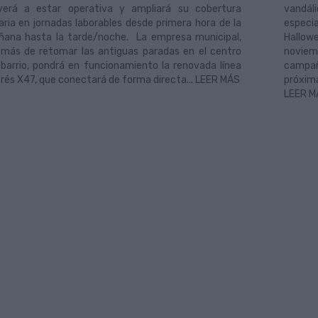
verá a estar operativa y ampliará su cobertura
vandál
aria en jornadas laborables desde primera hora de la
especi
ana hasta la tarde/noche. La empresa municipal,
Hallow
más de retomar las antiguas paradas en el centro
noviem
 barrio, pondrá en funcionamiento la renovada línea
campaña
rés X47, que conectará de forma directa... LEER MÁS
próxima
LEER M