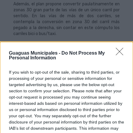
Además, el plan propone convertir paulatinamente en
zonas 30 gran parte de las vías de un único carril por
sentido. En las vías de más de dos carriles, se
contempla la conversión en zona 30 del carril más
pegado a la derecha, sin contar en este cómputo los
carriles bici o bus/taxi.
Más carriles bici
Guaguas Municipales -
Do Not Process My
Por otro lado, la bicicleta es uno de los modos de
Personal Information
transporte más recomendados por las autoridades
sanitarias para la nueva normalidad. Por ello, además de
If you wish to opt-out of the sale, sharing to third parties, or
proyectar la ampliación de estaciones de la Sítycleta
processing of your personal or sensitive information for
en Ciudad Alta (Mata, Las Rehoyas, La Ballena, y
targeted advertising by us, please use the below opt-out
Escaleritas), se procederá a la implantación de los
section to confirm your selection. Please note that after your
siguientes carriles bici en las próximas semanas: calle
opt-out request is processed you may continue seeing
Churruca, Avenida Juan XXIII hasta Cayetana de Lugo,
interest-based ads based on personal information utilized by
calle Nicolás Estévanez hasta el Parque Santa
us or personal information disclosed to third parties prior to
Catalina, y conexión de la calle Alfonso XII con la Plaza
your opt-out. You may separately opt-out of the further
de la Feria.
disclosure of your personal information by third parties on the
IAB’s list of downstream participants. This information may
Además, el Consistorio procederá a la instalación de