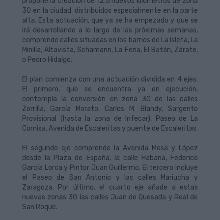
propone la creación de 12,5 nuevos kilómetros de zona
30 en la ciudad, distribuidos especialmente en la parte
alta. Esta actuación, que ya se ha empezado y que se
irá desarrollando a lo largo de las próximas semanas,
comprende calles situadas en los barrios de La Isleta, La
Minilla, Altavista, Schamann, La Feria, El Batán, Zárate,
o Pedro Hidalgo.
El plan comienza con una actuación dividida en 4 ejes.
El primero, que se encuentra ya en ejecución,
contempla la conversión en zona 30 de las calles
Zorrilla, García Morato, Carlos M. Blandy, Sargento
Provisional (hasta la zona de Infecar), Paseo de La
Cornisa, Avenida de Escaleritas y puente de Escaleritas.
El segundo eje comprende la Avenida Mesa y López
desde la Plaza de España, la calle Habana, Federico
García Lorca y Pintor Juan Guillermo. El tercero incluye
el Paseo de San Antonio y las calles Mariucha y
Zaragoza. Por último, el cuarto eje añade a estas
nuevas zonas 30 las calles Juan de Quesada y Real de
San Roque.