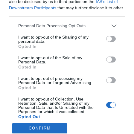
also be disclosed by us to third parties on the
IAB’s List of
128 nuevos aparcabicis en la capital y a la creación de
aparcabicis seguros dentro de los aparcamientos
Downstream Participants
that may further disclose it to other
municipales públicos.
third parties.
Por último, Sagulpa está trabajando en la implantación
Personal Data Processing Opt Outs
de un servicio público de patineta de alquiler, al
I want to opt-out of the Sharing of my
convertirse éste en una forma de transporte cada vez
personal data.
más popular entre la ciudadanía. Además, la patineta
Opted In
garantiza una cómoda conexión entre ciudad alta y
ciudad baja.
I want to opt-out of the Sale of my
Personal Data.
Opted In
Fomento de las motocicletas
I want to opt-out of processing my
Las motocicletas son otro de los medios de transporte
Personal Data for Targeted Advertising.
más recomendados para desplazarse por la ciudad, al
Opted In
garantizar la distancia de seguridad y contribuir a la
disminución del volumen de tráfico. Por ello, la
I want to opt-out of Collection, Use,
Retention, Sale, and/or Sharing of my
Concejalía de Movilidad procederá a la creación de 500
Personal Data that Is Unrelated with the
nuevas plazas de aparcamiento de motos.
Purposes for which it was collected.
Opted Out
Asimismo, se permitirá circular a las motos en la
mayoría de los carriles bus/taxi de la ciudad, excepto
CONFIRM
en aquellos que sean contrasentido, como sucede en la